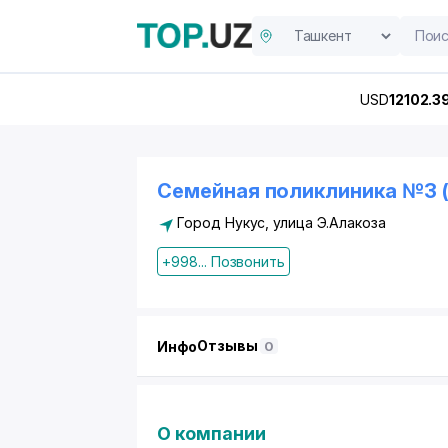
USD
12102.3
Семейная поликлиника №3 (
Город Нукус, улица Э.Алакоза
+998... Позвонить
Отзывы
Инфо
0
О компании