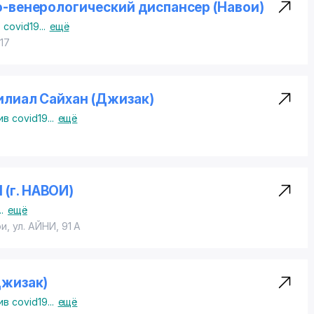
-венерологический диспансер (Навои)
 covid19
...
ещё
17
лиал Сайхан (Джизак)
в covid19
...
ещё
(г. НАВОИ)
..
ещё
ои,
ул. АЙНИ
, 91 А
Джизак)
в covid19
...
ещё