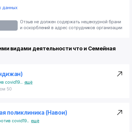
х данных
Отзыв не должен содержать нецензурной брани
и оскорблений в адрес сотрудников организации
ми видами деятельности что и Семейная
ндижан)
в covid19
...
ещё
дом 50
я поликлиника (Навои)
отив covid19
...
ещё