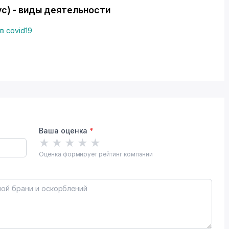
с) - виды деятельности
в covid19
Ваша оценка
*
★
★
★
★
★
Оценка формирует рейтинг компании