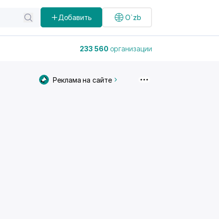
Добавить
O`zb
233 560
организации
Реклама на сайте