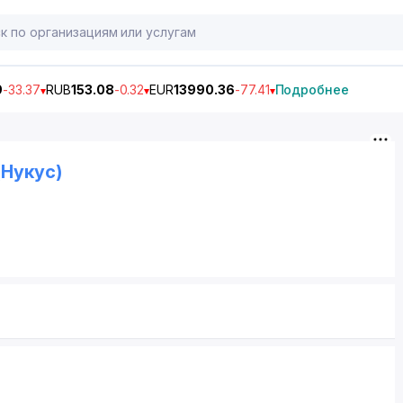
9
-33.37
RUB
153.08
-0.32
EUR
13990.36
-77.41
Подробнее
Нукус)