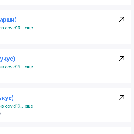
арши)
в covid19
...
ещё
укус)
в covid19
...
ещё
укус)
в covid19
...
ещё
А