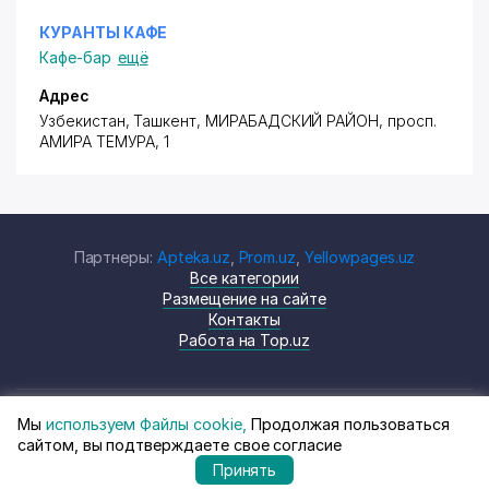
КУРАНТЫ КАФЕ
Кафе-бар
ещё
Адрес
Узбекистан, Ташкент,
МИРАБАДСКИЙ РАЙОН
,
просп.
АМИРА ТЕМУРА
, 1
Партнеры:
Apteka.uz
,
Prom.uz
,
Yellowpages.uz
Все категории
Размещение на сайте
Контакты
Работа на Top.uz
Мы
используем Файлы cookie,
Продолжая пользоваться
© Top.uz, 2024 Каталог компаний
Политика
сайтом, вы подтверждаете свое согласие
Узбекистана
конфиденциальности
Принять