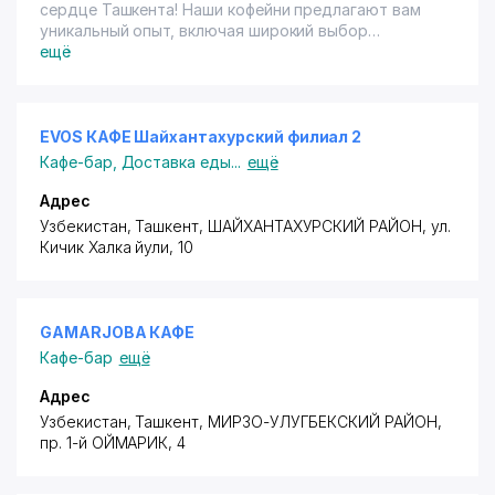
сердце Ташкента! Наши кофейни предлагают вам
уникальный опыт, включая широкий выбор
высококачественных сортов кофе, от эспрессо до
ещё
латте. Наслаждайтесь атмосферой, где сливаются
ароматы свежесваренного кофе и уюта. У нас вы
найдете идеальное место для встреч с друзьями,
работы или спокойного отдыха. Приглашаем вас
EVOS КАФЕ Шайхантахурский филиал 2
открыть для себя уникальные вкусы кофейного
Кафе-бар
,
Доставка еды
...
ещё
мира в наших кофейнях в Ташкенте!
Адрес
Узбекистан, Ташкент,
ШАЙХАНТАХУРСКИЙ РАЙОН
,
ул.
Кичик Халка йули
, 10
GAMARJOBA КАФЕ
Кафе-бар
ещё
Адрес
Узбекистан, Ташкент,
МИРЗО-УЛУГБЕКСКИЙ РАЙОН
,
пр. 1-й ОЙМАРИК
, 4