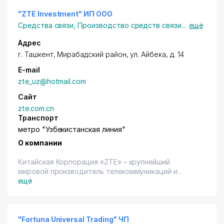
-GSM антенны
-3G антенны
"ZTE Investment" ИП ООО
-CDMA антенны
Средства связи
,
Производство средств связи
...
ещё
-WIFI антенны
Адрес
г. Ташкент
,
Мирабадский район
,
ул. Айбека
, д. 14
E-mail
zte_uz@hotmail.com
Сайт
zte.com.cn
Транспорт
метро "Узбекистанская линия"
О компании
Китайская Корпорация «ZTE» – крупнейший
мировой производитель телекоммуникаций и
оборудования. Поставщик следующих видов
ещё
продукции: систем коммутации сетевого доступа
GSM900/1800, мобильных систем CDMA, сетей IP,
системы передачи оптического волокна,
видеоконференцсвязи, PCS, интеллектуальной сети
"Fortuna Universal Trading" ЧП