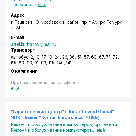
телефонов
...
ещё
Адрес
г. Ташкент
,
Юнусабадский район
,
пр-т Амира Темура
,
д. 24
E-mail
artel.kurbanov@mail.ru
Транспорт
автобус: 2, 10, 17, 19, 24, 26, 38, 51, 57, 60, 67, 71, 72,
85, 89, 90, 91, 93, 115, 140, 141
О компании
Продажа мобильных телефонов.
ещё
"Гарант сервис-центр" ("Rostel Invest Global"
ЧПКП бывш. "Komtel Electronics" ЧПКБ)
Ремонт и обслуживание компьютеров, оргтехники
,
Ремонт и обслуживание компьютеров
...
ещё