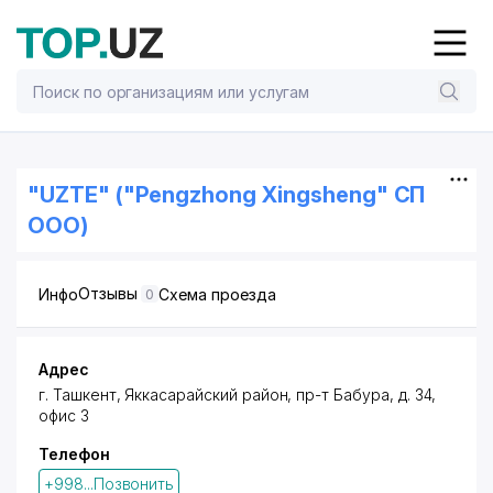
"UZTE" ("Pengzhong Xingsheng" СП
ООО)
Отзывы
Инфо
Схема проезда
0
Адрес
г. Ташкент
,
Яккасарайский район
,
пр-т Бабура
, д. 34,
офис 3
Телефон
+998...Позвонить