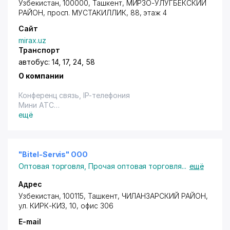
Узбекистан, 100000,
Ташкент
,
МИРЗО-УЛУГБЕКСКИЙ
РАЙОН
,
просп. МУСТАКИЛЛИК
, 88, этаж 4
Сайт
mirax.uz
Транспорт
автобус: 14, 17, 24, 58
О компании
Конференц связь, IP-телефония
Мини АТС
Пожарно-охранная сигнализация
ещё
Сетевое оборудование
Системы видеонаблюдения
Системы кабельного и спутникового ТВ
Системы контроля доступа
"Bitel-Servis" ООО
Системы оповещения
Оптовая торговля
,
Прочая оптовая торговля
...
ещё
Адрес
Узбекистан, 100115,
Ташкент
,
ЧИЛАНЗАРСКИЙ РАЙОН
,
ул. КИРК-КИЗ, 10, офис 306
E-mail