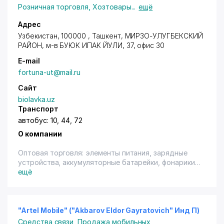
и т.д. Корпорации ZTE обеспечивает решения для
Розничная торговля
,
Хозтовары
...
ещё
любых телекоммуникационных сетей,
разрабатывает проекты «под ключ», включая сети
Адрес
национального стандарта.
Узбекистан, 100000 ,
Ташкент
,
МИРЗО-УЛУГБЕКСКИЙ
РАЙОН
, м-в БУЮК ИПАК ЙУЛИ, 37, офис 30
E-mail
fortuna-ut@mail.ru
Сайт
biolavka.uz
Транспорт
автобус: 10, 44, 72
О компании
Оптовая торговля: элементы питания, зарядные
устройства, аккумуляторные батарейки, фонарики,
карты памяти, энергосберегающие лампы.
ещё
"Artel Mobile" ("Akbarov Eldor Gayratovich" Инд П)
Средства связи
,
Продажа мобильных