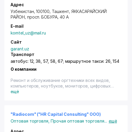
Адрес
Узбекистан, 100100,
Ташкент
,
ЯККАСАРАЙСКИЙ
РАЙОН
,
просп. БОБУРА
, 40 А
E-mail
komtel_uz@mail.ru
Сайт
garant.uz
Транспорт
автобус: 12, 38, 57, 58, 67; маршрутное такси: 26, 154
О компании
Ремонт и обслуживание оргтехники всех видов,
компьютеров, ноутбуков, мониторов, цифровых
видеокамер, производство телефонных аппаратов,
ещё
ремонт всех видов телефонов (радиотелефонов,
факсов) и техническая экспертиза. Установка
программного обеспечения. Продажа, установка и
обслуживание мини-АТС.
"Radiocom" ("HR Capital Consulting" ООО)
Оптовая торговля
,
Прочая оптовая торговля
...
ещё
Адрес