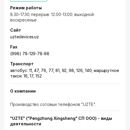
Режим работы
8.30-17.30; перерыв: 12.00-13.00; выходной:
воскресенье
Сайт
uztedevices.uz
Fax
(998) 78-129-78-88
Транспорт
автобус: 11, 47, 76, 77, 81, 92, 98, 126, 140; маршрутное
такси: 16, 17, 152
О компании
Производство сотовых телефонов "UZTE".
"UZTE" ("Pengzhong Xingsheng" СП ООО) - виды
деятельности