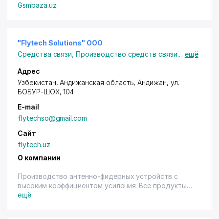
Gsmbaza.uz
"Flytech Solutions" ООО
Средства связи
,
Производство средств связи
...
ещё
Адрес
Узбекистан,
Андижан
ская область,
Андижан
,
ул.
БОБУР-ШОХ
, 104
E-mail
flytechso@gmail.com
Сайт
flytech.uz
О компании
Производство антенно-фидерных устройств с
высоким коэффициентом усиления. Все продукты
компании ООО Flytech Solutions зарегистрированы в
ещё
агенстве Узстандарт.
Нашими основными продуктами являются: