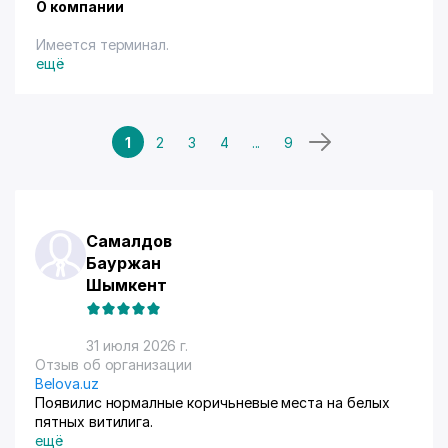
О компании
Имеется терминал.
ещё
1
2
3
4
...
9
Самалдов
Бауржан
Шымкент
31 июля 2026 г.
Отзыв об организации
Belova.uz
Появилис нормалные коричьневые места на белых
пятных витилига.
ещё