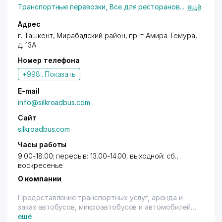
Транспортные перевозки
,
Все для ресторанов
...
ещё
Адрес
г. Ташкент
,
Мирабадский район
,
пр-т Амира Темура
,
д. 13А
Номер телефона
+998...
Показать
E-mail
info@silkroadbus.com
Сайт
silkroadbus.com
Часы работы
9.00-18.00; перерыв: 13.00-14.00; выходной: сб.,
воскресенье
О компании
Предоставление транспортных услуг, аренда и
заказ автобусов, микроавтобусов и автомобилей
по Ташкенту и Узбекистану, оказание
ещё