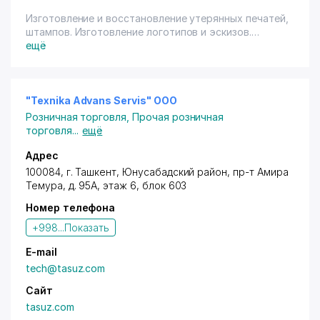
Изготовление и восстановление утерянных печатей,
штампов. Изготовление логотипов и эскизов.
Продажа: датеры, нумераторы, флеш краски,
ещё
мастики.
Владельцам дисконтных карт с логотипом "Город
Скидок" предоставляются скидки 5% (переч.)- на
изготовление печатей и штампов на сумму до 500
"Texnika Advans Servis" OOO
000 сум.; 10% (переч.) - на изготовление печатей и
Розничная торговля
,
Прочая розничная
штампов на сумму свыше 500 000 сум. Скидки не
торговля
...
ещё
суммируются.
Адрес
100084,
г. Ташкент
,
Юнусабадский район
,
пр-т Амира
Темура
, д. 95А, этаж 6, блок 603
Номер телефона
+998...
Показать
E-mail
tech@tasuz.com
Сайт
tasuz.com