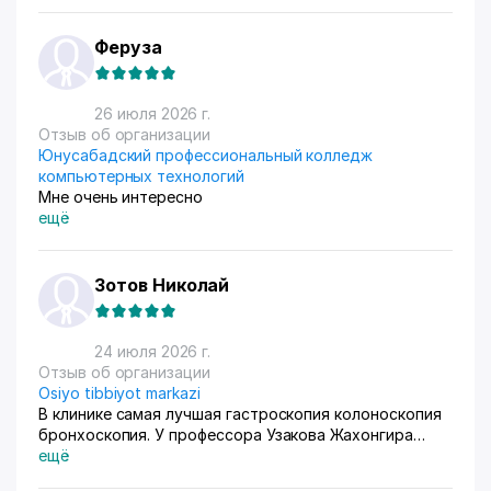
единственный вариант. Дома все сами упаковываем и
маркируем, а потом отвозим готовые заказы в пункт
приема. Покупатели из рахных стран берут, из
Феруза
России особенно много, узбекский хлопок там
любят) За продажами следим через приложение, оно
очень помогает все контролировать, да и удобное
26 июля 2026 г.
само по себе
Отзыв об организации
Юнусабадский профессиональный колледж
компьютерных технологий
Мне очень интересно
ещё
Зотов Николай
24 июля 2026 г.
Отзыв об организации
Osiyo tibbiyot markazi
В клинике самая лучшая гастроскопия колоноскопия
бронхоскопия. У профессора Узакова Жахонгира
Низамовича.
ещё