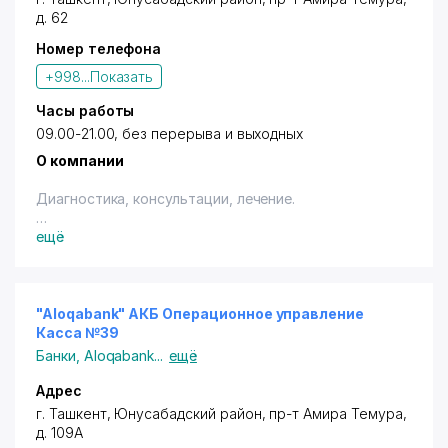
д. 62
Номер телефона
+998...
Показать
Часы работы
09.00-21.00, без перерыва и выходных
О компании
Диагностика, консультации, лечение.
Владельцам дисконтных карт с логотипом "Город
ещё
Скидок" предоставляется cкидка в размере 10%
(терм., нал.) на весь ассортимент при покупке на
сумму более 100000 сум. Скидки не суммируются
"Aloqabank" АКБ Операционное управление
Касса №39
Банки
,
Aloqabank
...
ещё
Адрес
г. Ташкент
,
Юнусабадский район
,
пр-т Амира Темура
,
д. 109А