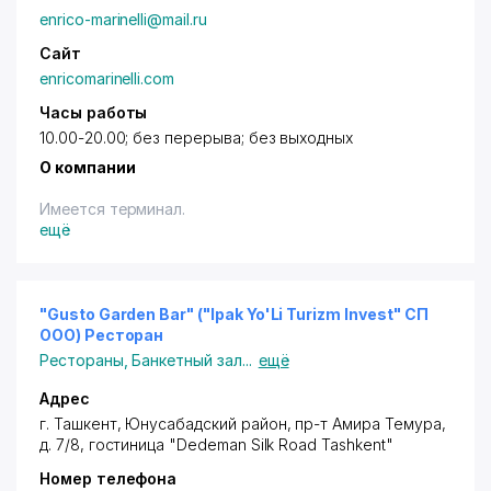
enrico-marinelli@mail.ru
Сайт
enricomarinelli.com
Часы работы
10.00-20.00; без перерыва; без выходных
О компании
Имеется терминал.
ещё
"Gusto Garden Bar" ("Ipak Yo'Li Turizm Invest" СП
ООО) Ресторан
Рестораны
,
Банкетный зал
...
ещё
Адрес
г. Ташкент
,
Юнусабадский район
,
пр-т Амира Темура
,
д. 7/8, гостиница "Dedeman Silk Road Tashkent"
Номер телефона