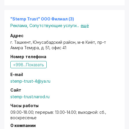
экскурсионных услуг для иностранных туристов в
Узбекистане.
Активы компании включают 36 единиц
автотранспортных средств, среди которых
"Stemp Trust" OOО Филиал (3)
легковые автомобили разной модификации, джипы,
Реклама
,
Сопутствующие услуги
...
ещё
микроавтобусы, мидиавтобусы и 12 новых
автобусов туристического класса.
Адрес
г. Ташкент
,
Юнусабадский район
, м-в Киёт,
пр-т
Амира Темура
, д. 51, офис 41
Номер телефона
+998...
Показать
E-mail
stemp-trust-4@ya.ru
Сайт
stemp-trust.narod.ru
Часы работы
09.00-18.00; перерыв: 13.00-14.00; выходной: сб.,
воскресенье
О компании