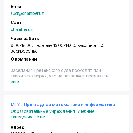
E-mail
sud@chamber.uz
Сайт
chamber.uz
Часы работы
9.00-18.00, перерыв 13.00-14.00, выходной: сб.,
воскресенье
О компании
Заседания Третейского суда проходят при
закрытых дверях, что не позволяет предавать
публичной огласке информацию о наличии спора
ещё
между сторонами и каких-либо его деталях, а
также гарантирует сохранение коммерческой
тайны.
Третейское разбирательство является
МГУ - Прикладная математика и информатика
эффективным механизмом разрешения
Образовательные учреждения
,
Учебные
экономических споров, обеспечивающим
заведения
...
ещё
конфиденциальность, экономичность и быстроту
процедуры разрешения спора, позволяя спорящим
Адрес
сторонам сохранить деловые партнерские