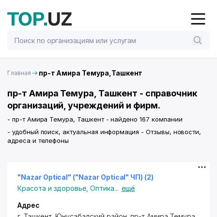
пр-т Амира Темура,Ташкент
Главная
пр-т Амира Темура, Ташкент - справочник
организаций, учреждений и фирм.
- пр-т Амира Темура, Ташкент - найдено 167 компании
- удобный поиск, актуальная информация - Отзывы, новости,
адреса и телефоны
"Nazar Optical" ("Nazar Optical" ЧП) (2)
Красота и здоровье
,
Оптика
...
ещё
Адрес
г. Ташкент
,
Юнусабадский район
,
пр-т Амира Темура
,