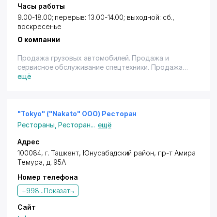
Часы работы
9.00-18.00; перерыв: 13.00-14.00; выходной: сб.,
воскресенье
О компании
Продажа грузовых автомобилей. Продажа и
сервисное обслуживание спецтехники. Продажа
запасных частей. Дорожно-строительная техника.
ещё
Автоуслуги по перевозке грузов.
Перевоз грузов на трале (40 тонн).
"Tokyo" ("Nakato" ООО) Ресторан
Рестораны
,
Ресторан
...
ещё
Адрес
100084,
г. Ташкент
,
Юнусабадский район
,
пр-т Амира
Темура
, д. 95А
Номер телефона
+998...
Показать
Сайт