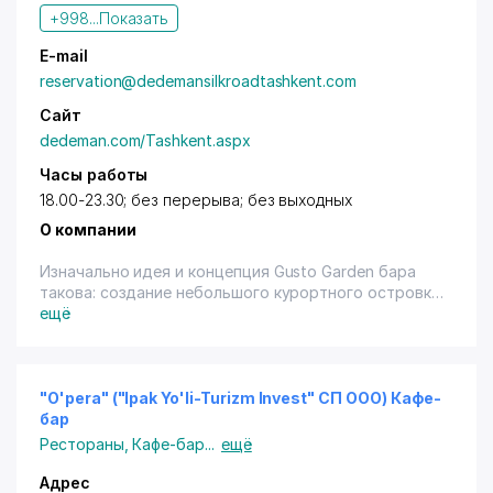
+998...
Показать
E-mail
reservation@dedemansilkroadtashkent.com
Сайт
dedeman.com/Tashkent.aspx
Часы работы
18.00-23.30; без перерыва; без выходных
О компании
Изначально идея и концепция Gusto Garden бара
такова: создание небольшого курортного островка
в самом сердце столицы. При постройке
ещё
менеджмент отеля старался придерживаться
именно этого принципа. Поэтому Gusto Garden бар
вместил в себя столько различных предложений
для отдыха и прекрасного времяпровождения.
"O'pera" ("Ipak Yo'li-Turizm Invest" СП ООО) Кафе-
Благодаря этому человек, приходящий сюда
бар
отдыхает и телом, и душой. Летний бассейн и
Рестораны
,
Кафе-бар
...
ещё
бар были открыты в 2005 году, получив название
Garden Bar, и с самого начала своей работы он
Адрес