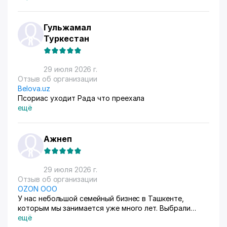
Гульжамал
Туркестан
29 июля 2026 г.
Отзыв об организации
Belova.uz
Псориас уходит Рада что преехала
ещё
Ажнеп
29 июля 2026 г.
Отзыв об организации
OZON ООО
У нас небольшой семейный бизнес в Ташкенте,
которым мы занимается уже много лет. Выбрали
схему ФБС, для нашего Узбекистана это пока
ещё