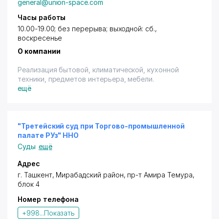
general@union-space.com
известна еще и такими блюдами, как сашими и
ролы. Также Вы можете вкусить изысканные
Часы работы
горячие блюда и незабываемые японские десерты.
10.00-19.00; без перерыва; выходной: сб.,
воскресенье
"Tokyo" - для ценителей настоящего!
О компании
Имеется терминал.
Реализация бытовой, климатической, кухонной
техники, предметов интерьера, мебели.
ещё
"Третейский суд при Торгово-промышленной
палате РУз" ННО
Суды
ещё
Адрес
г. Ташкент
,
Мирабадский район
,
пр-т Амира Темура
,
блок 4
Номер телефона
+998...
Показать