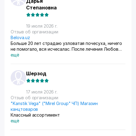
Дарья
Степановна
19 июля 2026 г.
Отзыв об организации
Belova.uz
Больше 20 лет страдаю узловатая почесуха, ничего
не помогало, вся исчесалас. После лечения Любов
Владимировны 90% болячек ушло, сейчас
ещё
долечиваюсь.
Шерзод
17 июля 2026 г.
Отзыв об организации
"Kanstik Vega" ("Mirel Group" ЧП) Магазин
канцтоваров
Классный ассортимент
ещё