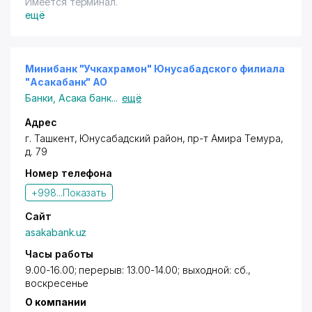
Имеется терминал.
Экзамены для поступления на факультет
ещё
Психология: математика, биология, русский язык
(изложение). Экзамены проводятся с 11 по 25 июля.
Все экзамены на оба факультета сдаются
письменно.
Минибанк "Учкахрамон" Юнусабадского филиала
"Асакабанк" АО
Банки
,
Асака банк
...
ещё
Адрес
г. Ташкент,
Юнусабадский район
,
пр-т Амира Темура
,
д. 79
Номер телефона
+998...
Показать
Сайт
asakabank.uz
Часы работы
9.00-16.00; перерыв: 13.00-14.00; выходной: сб.,
воскресенье
О компании