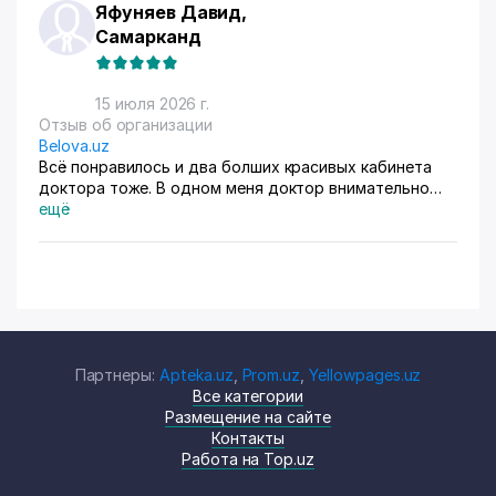
Яфуняев Давид,
Самарканд
15 июля 2026 г.
Отзыв об организации
Belova.uz
Всё понравилось и два болших красивых кабинета
доктора тоже. В одном меня доктор внимательно
осмотрела. Там на стенах висят в рамках документы,
ещё
где она выступала с докладами. Во втором
проводиться лечение разные методы
Партнеры:
Apteka.uz
,
Prom.uz
,
Yellowpages.uz
Все категории
Размещение на сайте
Контакты
Работа на Top.uz