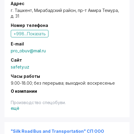
Адрес
Ташкенте. Большой спектр услуг.
Необременительный сервис. Днем купание, вечером
г. Ташкент
,
Мирабадский район
,
пр-т Амира Темура
,
ресторан. Детская площадка. Модные во всем
д. 31
мире вечеринки у бассейна - Snacks - Aperitifs and
Номер телефона
cocktails - Rich menu - Music
Имеется терминал.
+998...
Показать
E-mail
pro_obuv@mail.ru
Сайт
safety.uz
Часы работы
9.00-18.00; без перерыва; выходной: воскресенье
О компании
Производство спецобуви.
ещё
"Silk Road Bus and Transportation" СП ООО