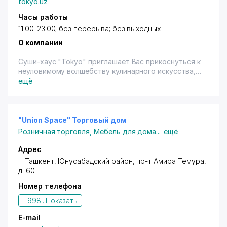
tokyo.uz
Часы работы
11.00-23.00; без перерыва; без выходных
О компании
Суши-хаус "Tokyo" приглашает Вас прикоснуться к
неуловимому волшебству кулинарного искусства,
которое заключается в простом совершенстве
ещё
традиционных японских блюд.
Меню ресторана - настоящая палитра вкуса, где
каждого ждут удивительные открытия,
"Union Space" Торговый дом
позволяющие по-новому взглянуть на японские
Розничная торговля
,
Мебель для дома
...
ещё
блюда и изучить разнообразие их вкусов.
Адрес
«Tokyo» встретит Вас легкой атмосферой
г. Ташкент
,
Юнусабадский район
,
пр-т Амира Темура
,
настоящего городского ресторана, где
д. 60
царит изысканный стиль и комфорт.
Номер телефона
В приготовление блюд используется рыба высшего
+998...
Показать
качества и один из лучших сортов риса. Здесь Вам
предложат большой выбор суши – традиционного
E-mail
блюда. Однако кроме суши, японская кухня