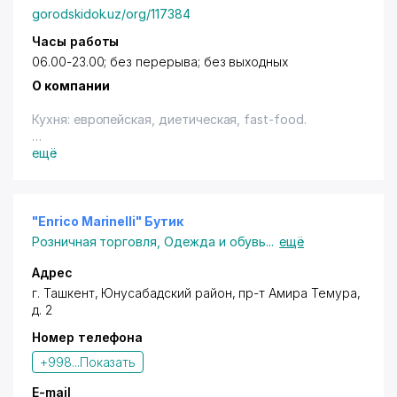
gorodskidok.uz/org/117384
Часы работы
06.00-23.00; без перерыва; без выходных
О компании
Кухня: европейская, диетическая, fast-food.
Владельцам дисконтных карт с логотипом "Город
ещё
Скидок" предоставляются cкидка в размере 3%
(нал.) - на меню.
"Enrico Marinelli" Бутик
Розничная торговля
,
Одежда и обувь
...
ещё
Адрес
г. Ташкент
,
Юнусабадский район
,
пр-т Амира Темура
,
д. 2
Номер телефона
+998...
Показать
E-mail