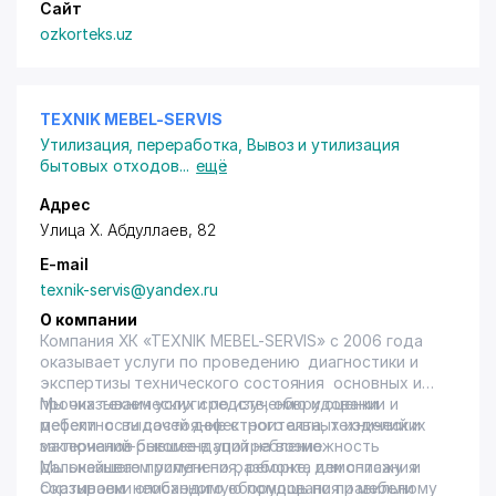
Сайт
ozkorteks.uz
ТЕХNIK MEBEL-SERVIS
Утилизация, переработка
,
Вывоз и утилизация
бытовых отходов
...
ещё
Адрес
Улица Х. Абдуллаев, 82
E-mail
texnik-servis@yandex.ru
О компании
Компания ХК «ТЕХNIK MEBEL-SERVIS» с 2006 года
оказывает услуги по проведению диагностики и
экспертизы технического состояния основных и
прочих технических средств, оборудовании и
Мы оказываем услуги по изучению и оценки
мебели с выдачей дефектного акта, технических
дефектности состояние строительных изделий и
заключений-рекомендаций на возможность
материалов бывшее в употребление.
дальнейшего применения, ремонта или списания.
Мы оказываем услуги по разборке, демонтажу и
Оказываем необходимую помощь по правильному
сортировки списанного оборудования и мебели