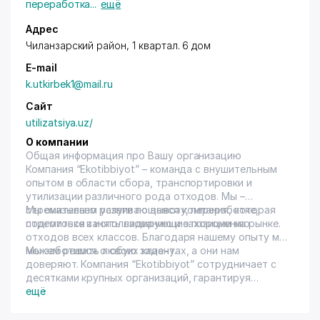
переработка
...
ещё
Адрес
Чиланзарский район
, 1 квартал. 6 дом
E-mail
k.utkirbek1@mail.ru
Сайт
utilizatsiya.uz/
О компании
Общая информация про Вашу организацию
Компания “Ekotibbiyot” – команда с внушительным
опытом в области сбора, транспортировки и
утилизации различного рода отходов. Мы –
стремительно развивающаяся компания, которая
Мы оказываем услуги по вывозу, переработке,
стремиться занять лидирующие позиции на рынке.
подготовке к использованию и захоронению
отходов всех классов. Благодаря нашему опыту мы
можем решить любую задачу.
Мы заботимся о своих клиентах, а они нам
доверяют. Компания “Ekotibbiyot” сотрудничает с
десятками крупных организаций, гарантируя
каждой из них индивидуальный и комплексный
ещё
подход. Наша компания организована 2002 году.