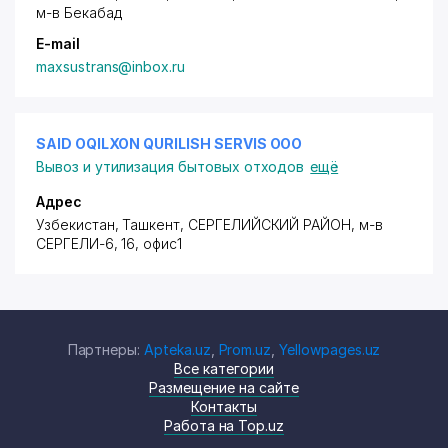
м-в Бекабад
E-mail
maxsustrans@inbox.ru
SAID OQILXON QURILISH SERVIS ООО
Вывоз и утилизация бытовых отходов
ещё
Адрес
Узбекистан, Ташкент,
СЕРГЕЛИЙСКИЙ РАЙОН
,
м-в
СЕРГЕЛИ-6
, 16, офис1
Партнеры:
Apteka.uz
,
Prom.uz
,
Yellowpages.uz
Все категории
Размещение на сайте
Контакты
Работа на Top.uz