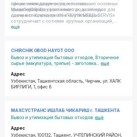
оформлению документов по списанию основных
при их ликвидации осуществляем
средств(ОС-4).
транспортировку различного рода отходов для
Мы заботимся о своих клиентах, а они нам
сдачи в спецпредприятие на утилизацию.
доверяют. Компания ХК «ТЕХNIK MEBEL-SERVIS»
сотрудничает с сотнями крупных организаций,
гарантируя им выполнения работ в установленном
ещё
законодательством порядке.
CHIRCHIK OBOD HAYOT ООО
Вывоз и утилизация бытовых отходов
,
Вторичное
сырье (макулатура, тряпье) - заготовка
...
ещё
Адрес
Узбекистан, Ташкентская область, Чирчик,
ул. ХАЛК
БИРЛИГИ
, 1, офис 8
МАХСУСТРАНС ИШЛАБ ЧИКАРИШ г. ТАШКЕНТА
Вывоз и утилизация бытовых отходов
ещё
Адрес
Узбекистан, 100132, Ташкент,
УЧТЕПИНСКИЙ РАЙОН
,