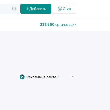
Добавить
O`zb
233 560
организации
Реклама на сайте