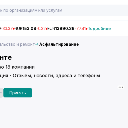
9
-33.37
RUB
153.08
-0.32
EUR
13990.36
-77.41
Подробнее
ельство и ремонт
Асфальтирование
енте
но 18 компании
ция - Отзывы, новости, адреса и телефоны
Принять