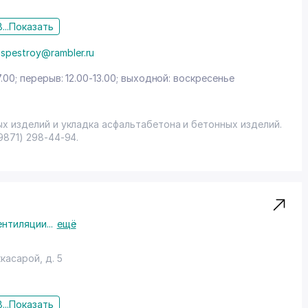
...
Показать
sspestroy@rambler.ru
7.00; перерыв: 12.00-13.00; выходной: воскресенье
х изделий и укладка асфальтабетона и бетонных изделий.
871) 298-44-94.
ентиляции
...
ещё
ккасарой
, д. 5
...
Показать