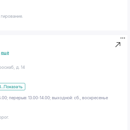
ьтирование.
ещё
фросиаб
, д. 14
...
Показать
8.00; перерыв: 13.00-14.00; выходной: сб., воскресенье
рог.