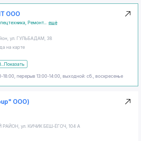
NT ООО
спецтехника
,
Ремонт
...
ещё
йон
, ул. ГУЛЬБАДАМ, 38
да на карте
...
Показать
0-18:00, перерыв 13:00-14:00, выходной: сб., воскресенье
roup" ООО)
Й РАЙОН
,
ул. КИЧИК БЕШ-ЁГОЧ
, 104 А