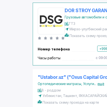
DOR STROY GARA
Грузовые автомобили и 
ТТЗ
Мирзо-улугбекский ра
Показать схему проез
+998
Номер телефона
Часы работы
с 09:0
"Ustabor.uz" ("Oxus Capital G
Ортопедические матрасы
,
Услуги
...
ещё
8 - роддом
Узбекистан,
Ташкент
,
ЯККАСАРАЙСКИ
Показать схему проезда на карте