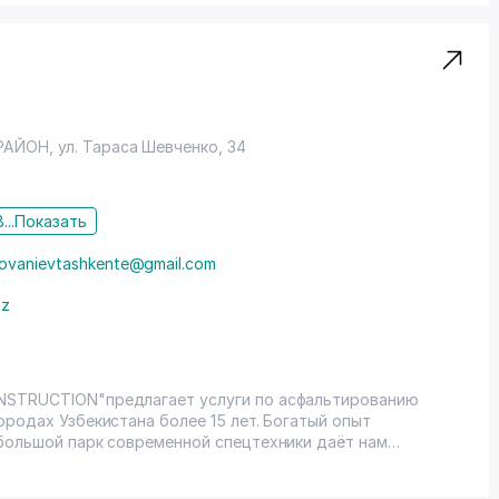
РАЙОН
,
ул. Тараса Шевченко
, 34
...
Показать
irovanievtashkente@gmail.com
uz
NSTRUCTION"предлагает услуги по асфальтированию
ородах Узбекистана более 15 лет. Богатый опыт
 большой парк современной спецтехники даёт нам
ложности и объемов. Мелкозернистый асфальт. Данный
амым популярным. Имея в составе щебень мелкой фракции