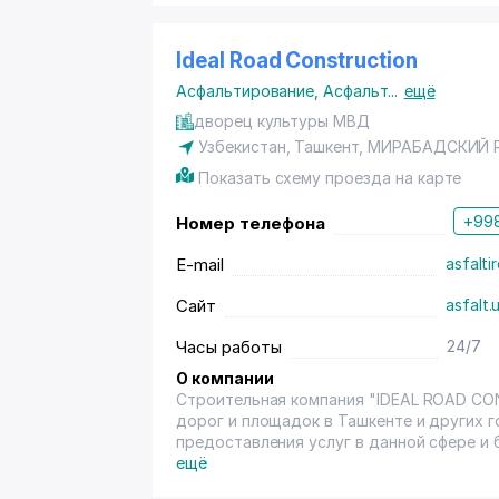
Ideal Road Construction
Асфальтирование
,
Асфальт
...
ещё
дворец культуры МВД
Узбекистан,
Ташкент
,
МИРАБАДСКИЙ 
Показать схему проезда на карте
+998
Номер телефона
E-mail
asfalt
Сайт
asfalt.
Часы работы
24/7
О компании
Строительная компания "IDEAL ROAD CO
дорог и площадок в Ташкенте и других г
предоставления услуг в данной сфере и
возможность выполнять работы любой с
ещё
вид асфальтобетонной смеси является с