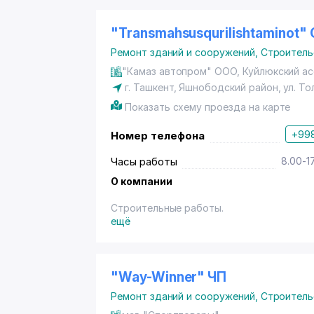
(5-20) он достаточно износостойкий дл
асфальтировании дорог, площадок и раз
укладывают на нижние слои при асфальт
"Transmahsusqurilishtaminot"
слоя покрытия. Такое применение объясн
Ремонт зданий и сооружений
,
Строитель
крупной фракции (20-40). Песчаный асфа
дворовых территорий. В его составе от
"Камаз автопром" ООО, Куйлюкский а
Щебеночно-мастичный асфальт (ЩМА). Э
г. Ташкент
,
Яшнободский район
,
ул. То
ЩМА асфальт используется при асфальти
Показать схему проезда на карте
интенсивное движение как легковых, так
дополнительные услуги по благоустройс
+998
Номер телефона
Мы гарантируем высокое качество выпол
надежность дорожного полотна.
Часы работы
8.00-1
О компании
Строительные работы.
ещё
"Way-Winner" ЧП
Ремонт зданий и сооружений
,
Строитель