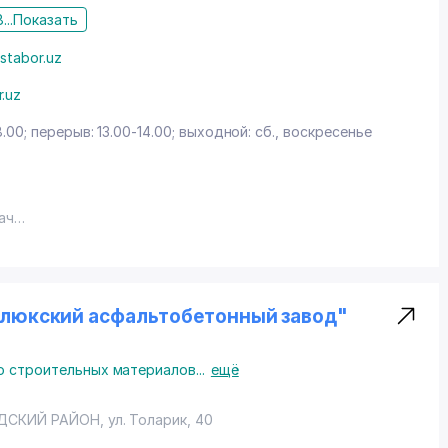
...
Показать
stabor.uz
r.uz
8.00; перерыв: 13.00-14.00; выходной: сб., воскресенье
ач
ачи на пол часа до бригады лицензированных мастеров
емонту авто, ремонт бытовой техники, дом быта
йлюкский асфальтобетонный завод"
о строительных материалов
...
ещё
ДСКИЙ РАЙОН
,
ул. Толарик
, 40