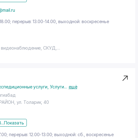
@mail.ru
18.00; перерыв: 13.00-14.00, выходной: воскресенье
 видеонаблюдение, СКУД,
й сложности (кровельные фермы, емкости,
 и др.)
ки (самосвалы, полуприцепы, автоцистерны и др.)
кспедиционные услуги
,
Услуги
...
ещё
кации
нгиабад
РАЙОН
,
ул. Толарик
, 40
...
Показать
7.00; перерыв: 12.00-13.00; выходной: сб., воскресенье