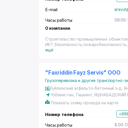
E-mail
aravut
Часы работы
09.00-
О компании
Строительство промышленных объектов
ИКТ,безопасность,пожаробезопасность,
АСУЗ, ЦОД.
ещё
Изготовление металлоконструкций любо
производственные площадки, кран-балки
Изготовление кузовов для автоспецтехни
Укладка асфальта, дорожные работы
"Faxriddin Fayz Servis" ООО
Рекламные конструкции
Грузоперевозка и другие транспортно-э
Монтаж и ремонт лифтов любой модифи
Консалтинговые услуги
Куйлюкский асфальто-бетонный з-д, Я
Узбекистан,
Ташкент
,
ЯШНАБАДСКИЙ 
Показать схему проезда на карте
+998
Номер телефона
Часы работы
8.00-1