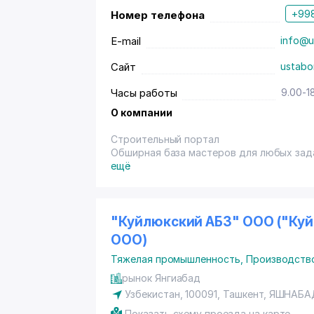
+998
Номер телефона
E-mail
info@u
Сайт
ustabo
Часы работы
9.00-1
О компании
Строительный портал
Обширная база мастеров для любых зад
Найди помощника от хенди-мена для зад
ещё
для большого проекта.
Услуги мастеров по строительству, по р
"Куйлюкский АБЗ" ООО ("Ку
ООО)
Тяжелая промышленность
,
Производств
рынок Янгиабад
Узбекистан, 100091,
Ташкент
,
ЯШНАБА
Показать схему проезда на карте