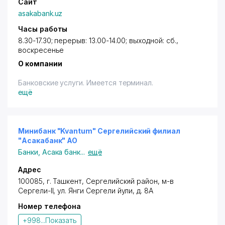
Сайт
asakabank.uz
Часы работы
8.30-17.30; перерыв: 13.00-14.00; выходной: сб.,
воскресенье
О компании
Банковские услуги. Имеется терминал.
ещё
Минибанк "Kvantum" Сергелийский филиал
"Асакабанк" АО
Банки
,
Асака банк
...
ещё
Адрес
100085, г. Ташкент,
Сергелийский район
, м-в
Сергели-II,
ул. Янги Сергели йули
, д. 8А
Номер телефона
+998...
Показать