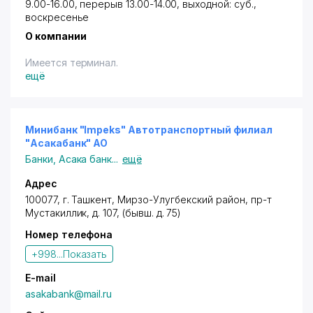
9.00-16.00, перерыв 13.00-14.00, выходной: суб.,
воскресенье
О компании
Имеется терминал.
ещё
Минибанк "Impeks" Автотранспортный филиал
"Асакабанк" АО
Банки
,
Асака банк
...
ещё
Адрес
100077, г. Ташкент,
Мирзо-Улугбекский район
,
пр-т
Мустакиллик
, д. 107, (бывш. д. 75)
Номер телефона
+998...
Показать
E-mail
asakabank@mail.ru