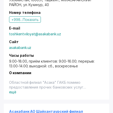
воспитанникам детских домов Городской филиал
РАЙОН
,
ул. Кухинур
, 40
"Асака" банка предоставляет льготный
Номер телефона
безпроцентный образовательный кредит.
Перечень документов, необходимых для получения
+998...
Показать
кредита:
- заявление на выдачу образовательного кредита;
E-mail
- договор (контракт), заключенный между
tоshkеntvilоyat@asakabank.uz
студентом и ВУЗом об обучении на платно-
контрактной основе;
Сайт
- копия паспорта заёмщика;
asakabank.uz
- документы по обеспечению возвратности
Часы работы
кредита.
Имеется терминал.
9.00-18.00, приём клиентов: 9.00-16.00; перерыв:
13.00-14.00; выходной: сб., воскресенье
О компании
Областной филиал "Асака" ГАКБ помимо
предоставления прочих банковских услуг
предоставляет образовательные кредиты для
ещё
обучения в ВУЗах на платно-контрактной основе в
соответствии с Постановлением Кабинета
Министров РУз №318 от 26.07.2001 г. Информацию
об условиях предоставления и погашения
Асакабанк АО Шайхантаурский филиал