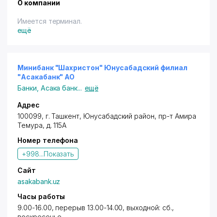
О компании
Имеется терминал.
ещё
Минибанк "Шахристон" Юнусабадский филиал
"Асакабанк" АО
Банки
,
Асака банк
...
ещё
Адрес
100099, г. Ташкент,
Юнусабадский район
,
пр-т Амира
Темура
, д. 115А
Номер телефона
+998...
Показать
Сайт
asakabank.uz
Часы работы
9.00-16.00, перерыв 13.00-14.00, выходной: сб.,
воскресенье