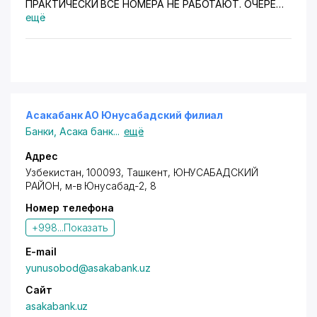
ПРАКТИЧЕСКИ ВСЕ НОМЕРА НЕ РАБОТАЮТ. ОЧЕРЕДЬ
НА ОТВЕТЕ ПОСТОЯННО НОМЕР ДВА ИЛИ НОМЕР
ещё
ОДИН. НО ОТВЕТА ОПЕРАТОРА НИКОГДА НЕТ.
ПЛОХО
Асакабанк АО Юнусабадский филиал
Банки
,
Асака банк
...
ещё
Адрес
Узбекистан, 100093, Ташкент,
ЮНУСАБАДСКИЙ
РАЙОН
,
м-в Юнусабад-2
, 8
Номер телефона
+998...
Показать
E-mail
yunusоbоd@asakabank.uz
Сайт
asakabank.uz