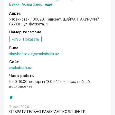
образовательного кредита можно получить в
Банки
,
Асака банк
...
ещё
офисе филиала. Имеется терминал.
Адрес
Узбекистан, 100020, Ташкент,
ШАЙХАНТАХУРСКИЙ
РАЙОН
,
ул. Фурката
, 9
Номер телефона
+998...
Показать
E-mail
shayhоntоxur@asakabank.uz
Сайт
asakabank.uz
Часы работы
9.00-18.00; перерыв 13.00-14.00; выходной: сб.,
воскресенье
7 мая 2024 г.
ОТВРАТИТЕЛЬНО РАБОТАЕТ КОЛЛ ЦЕНТР.