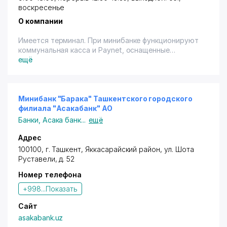
воскресенье
О компании
Имеется терминал. При минибанке функционируют
коммунальная касса и Paynet, оснащенные
терминалом.
ещё
Минибанк "Барака" Ташкентского городского
филиала "Асакабанк" АО
Банки
,
Асака банк
...
ещё
Адрес
100100, г. Ташкент,
Яккасарайский район
,
ул. Шота
Руставели
, д. 52
Номер телефона
+998...
Показать
Сайт
asakabank.uz