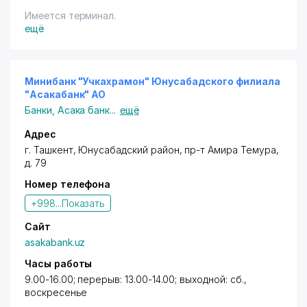
Имеется терминал.
ещё
Минибанк "Учкахрамон" Юнусабадского филиала
"Асакабанк" АО
Банки
,
Асака банк
...
ещё
Адрес
г. Ташкент,
Юнусабадский район
,
пр-т Амира Темура
,
д. 79
Номер телефона
+998...
Показать
Сайт
asakabank.uz
Часы работы
9.00-16.00; перерыв: 13.00-14.00; выходной: сб.,
воскресенье