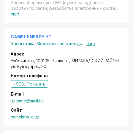
Энергосбережение, ПНР (пуско-наладочные
работы) по связи, разработка электронных систем,
телеметрия, автоматика, радиосвязь, запуск
ещё
электронного оборудования.
CAMEL ENERGY ЧП
Энергетика
,
Медицинская одежда
...
ещё
Адрес
Узбекистан, 100105, Ташкент,
МИРАБАДСКИЙ РАЙОН
,
ул. Кушкуприк
, 30
Номер телефона
+998...
Показать
E-mail
uzcamel@mail.ru
Сайт
camelsterile.uz