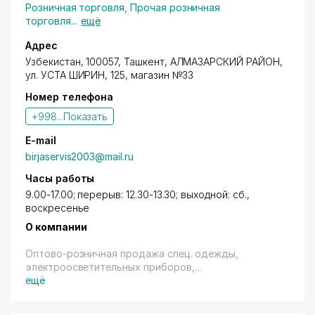
Розничная торговля
,
Прочая розничная
торговля
...
ещё
Адрес
Узбекистан, 100057,
Ташкент
,
АЛМАЗАРСКИЙ РАЙОН
,
ул. УСТА ШИРИН, 125, магазин №33
Номер телефона
+998...
Показать
E-mail
birjaservis2003@mail.ru
Часы работы
9.00-17.00; перерыв: 12.30-13.30; выходной: сб.,
воскресенье
О компании
Оптово-розничная продажа спец. одежды,
электроосветительных приборов,
электроборудования. Имеется терминал.
ещё