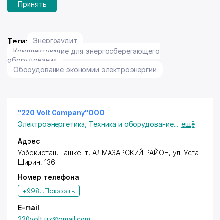
Принять
Теги:
Энергоаудит
Комплектующие для энергосберегающего
оборудования
Оборудование экономии электроэнергии
"220 Volt Company"OOO
Электроэнергетика
,
Техника и оборудование
...
ещё
Адрес
Узбекистан,
Ташкент
,
АЛМАЗАРСКИЙ РАЙОН
,
ул. Уста
Ширин
, 136
Номер телефона
+998...
Показать
E-mail
220volt.uz@gmail.com