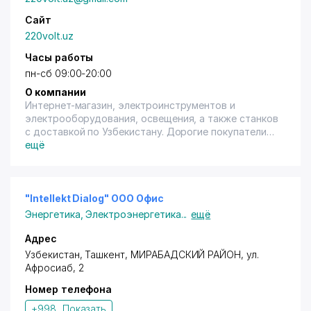
Сайт
220volt.uz
Часы работы
пн-сб 09:00-20:00
О компании
Интернет-магазин, электроинструментов и
электрооборудования, освещения, а также станков
с доставкой по Узбекистану. Дорогие покупатели
вы можете приобрести качественные товары по
ещё
лучшей цене, с гарантией качества. Если вас
интересуют товары для строительства или
ремонта, вы в любое время можете связаться с
нашими специалистами и получить информацию о
"Intellekt Dialog" ООО Офис
интересующем вас товаре.
Энергетика
,
Электроэнергетика
...
ещё
Адрес
Узбекистан,
Ташкент
,
МИРАБАДСКИЙ РАЙОН
,
ул.
Афросиаб
, 2
Номер телефона
+998...
Показать