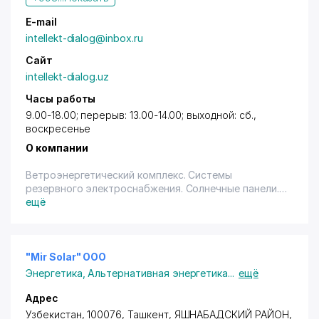
E-mail
intellekt-dialog@inbox.ru
Сайт
intellekt-dialog.uz
Часы работы
9.00-18.00; перерыв: 13.00-14.00; выходной: сб.,
воскресенье
О компании
Ветроэнергетический комплекс. Системы
резервного электроснабжения. Солнечные панели.
Альтернативная энергетика.
ещё
"Mir Solar" ООО
Энергетика
,
Альтернативная энергетика
...
ещё
Адрес
Узбекистан, 100076,
Ташкент
,
ЯШНАБАДСКИЙ РАЙОН
,