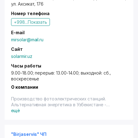
ул. Ахсикат
, 176
Номер телефона
+998...
Показать
E-mail
mirsolar@mail.ru
Сайт
solarmir.uz
Часы работы
9.00-18.00; перерыв: 13.00-14.00; выходной: сб.,
воскресенье
О компании
Производство фотоэлектрических станций.
Альтернативная энергетика в Узбекистане -
внедрение, поставка и монтаж оборудования.
ещё
"Birjaservis" ЧП