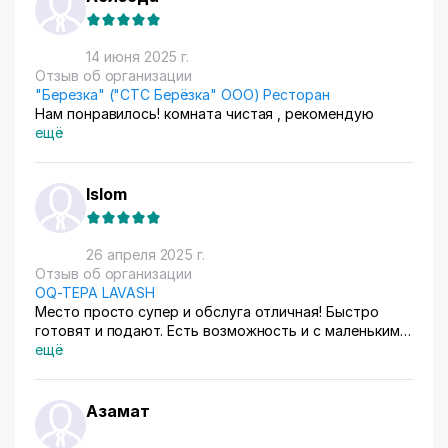
14 июня 2025 г.
Отзыв об организации
"Березка" ("СТС Берёзка" ООО) Ресторан
Нам понравилось! комната чистая , рекомендую
ещё
Islom
26 апреля 2025 г.
Отзыв об организации
OQ-TEPA LAVASH
Место просто супер и обслуга отличная! Быстро
готовят и подают. Есть возможность и с маленькими
детьми посидеть и поесть.👍
ещё
Азамат