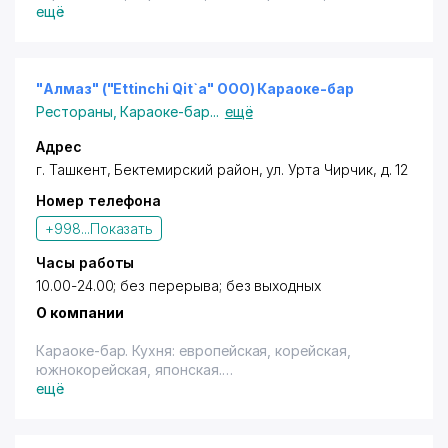
ещё
Владельцам дисконтных карт с логотипом "Город
Скидок" предоставляются скидки 5% (терм., нал.,
переч.) на караоке.
Скидки не суммируются.
"Алмаз" ("Ettinchi Qit`a" ООО) Караоке-бар
Рестораны
,
Караоке-бар
...
ещё
Адрес
г. Ташкент
,
Бектемирский район
,
ул. Урта Чирчик
, д. 12
Номер телефона
+998...
Показать
Часы работы
10.00-24.00; без перерыва; без выходных
О компании
Караоке-бар. Кухня: европейская, корейская,
южнокорейская, японская.
ещё
Владельцам дисконтных карт с логотипом "Город
Скидок" предоставляются скидки 5% (терм., нал.,
переч.) - на караоке. Скидки не суммируются.