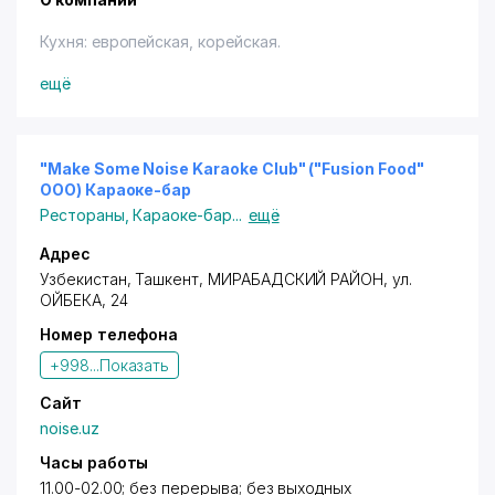
Кухня: европейская, корейская.
Владельцам дисконтных карт с логотипом "Город
ещё
Скидок" предоставляются cкидки в размере: 10%
(терм., нал.) - на частное обслуживание на все
меню.
"Make Some Noise Karaoke Club" ("Fusion Food"
ООО) Караоке-бар
Рестораны
,
Караоке-бар
...
ещё
Адрес
Узбекистан,
Ташкент
,
МИРАБАДСКИЙ РАЙОН
,
ул.
ОЙБЕКА
, 24
Номер телефона
+998...
Показать
Сайт
noise.uz
Часы работы
11.00-02.00; без перерыва; без выходных