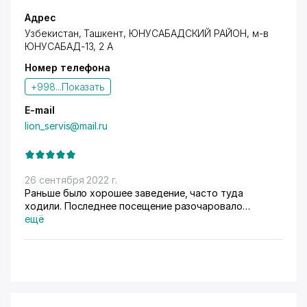
Адрес
Узбекистан, Ташкент,
ЮНУСАБАДСКИЙ РАЙОН
, м-в
ЮНУСАБАД-13, 2 А
Номер телефона
+998...
Показать
E-mail
lion_servis@mail.ru
26 сентября 2022 г.
Раньше было хорошее заведение, часто туда
ходили. Последнее посещение разочаровало
Заказали кальян дарксайд ягодный и сладкий, а нам
ещё
принесли какой то шербет да ещё и безвкусный.
Попросили переделать, но ничего не изменилось, да
ещё и кальянщик настаивал что кальян вкусный. Хотя
у нас со вкусовыми рецепторами все в порядке.. В
комнате было жарко и мы включили кондиционер, но
он не работал. Попросили кальянщика посмотреть