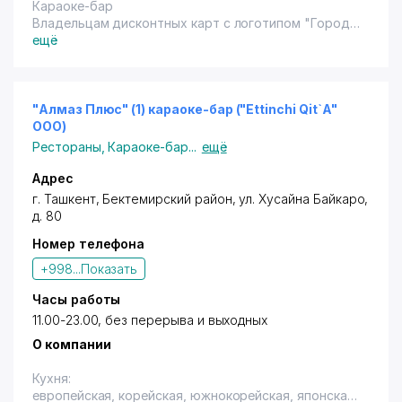
Караоке-бар
Владельцам дисконтных карт с логотипом "Город
Скидок" предоставляются скидки 10% (нал.)
ещё
на компании от 10 человек.
Скидки не суммируются.
"Алмаз Плюс" (1) караоке-бар ("Ettinchi Qit`A"
ООО)
Рестораны
,
Караоке-бар
...
ещё
Адрес
г. Ташкент
,
Бектемирский район
,
ул. Хусайна Байкаро
,
д. 80
Номер телефона
+998...
Показать
Часы работы
11.00-23.00, без перерыва и выходных
О компании
Кухня:
европейская, корейская, южнокорейская, японская.