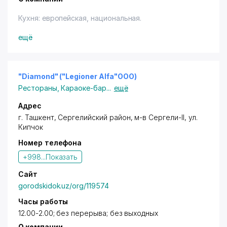
Кухня: европейская, национальная.
Владельцам дисконтных карт с логотипом "Город
ещё
Скидок" предоставляется скидка 10% (терм.on-line,
нал.) - на частное обслуживание, проведение
банкетов по предварительному заказу.
Скидки не предоставляются во время проведения
"Diamond" ("Legioner Alfa"OOO)
акций.
Рестораны
,
Караоке-бар
...
ещё
Адрес
г. Ташкент
,
Сергелийский район
,
м-в Сергели-II
, ул.
Кипчок
Номер телефона
+998...
Показать
Сайт
gorodskidok.uz/org/119574
Часы работы
12.00-2.00; без перерыва; без выходных
О компании