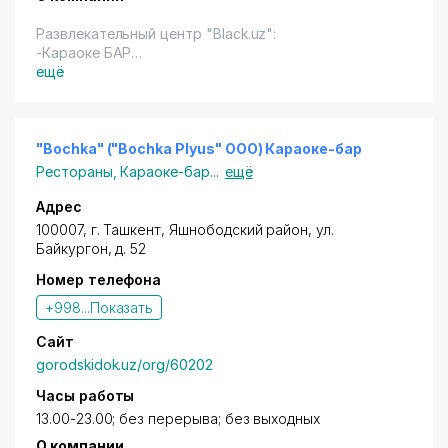
Развлекательный центр "Black.uz":
-Караоке БАР
-Nintendo WII
ещё
-Просмотр HD фильмов
-Спортивные трансляции
-Эксклюзивные канала HD, а также платного
телевидения
"Bochka" ("Bochka Plyus" OOO) Караоке-бар
Имеется терминал.
Рестораны
,
Караоке-бар
...
ещё
Адрес
100007,
г. Ташкент
,
Яшнободский район
,
ул.
Байкургон
, д. 52
Номер телефона
+998...
Показать
Сайт
gorodskidok.uz/org/60202
Часы работы
13.00-23.00; без перерыва; без выходных
О компании