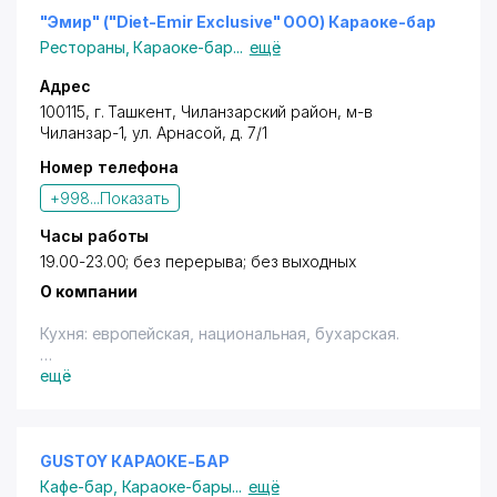
"Эмир" ("Diet-Emir Exclusive" ООО) Караоке-бар
Рестораны
,
Караоке-бар
...
ещё
Адрес
100115,
г. Ташкент
,
Чиланзарский район
, м-в
Чиланзар-1,
ул. Арнасой
, д. 7/1
Номер телефона
+998...
Показать
Часы работы
19.00-23.00; без перерыва; без выходных
О компании
Кухня: европейская, национальная, бухарская.
Владельцам дисконтных карт с логотипом "Город
ещё
Скидок" предоставляются cкидки в размере:
10% (терм., нал.) - на посещение от 10 человек.
Скидки не предоставляются в праздничные дни.
Скидки не суммируются.
GUSTOY КАРАОКЕ-БАР
Кафе-бар
,
Караоке-бары
...
ещё