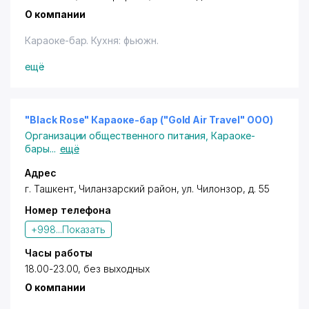
О компании
Караоке-бар. Кухня: фьюжн.
Владельцам дисконтных карт с логотипом "Город
ещё
Скидок" предоставляется cкидка в размере 10%
(терм., нал.) - на частное обслуживание,
проведение банкетов. Скидки предоставляются
при полном заказе блюд и напитков. Скидки не
"Black Rose" Караоке-бар ("Gold Air Travel" ООО)
суммируются.
Организации общественного питания
,
Караоке-
бары
...
ещё
Адрес
г. Ташкент
,
Чиланзарский район
,
ул. Чилонзор
, д. 55
Номер телефона
+998...
Показать
Часы работы
18.00-23.00, без выходных
О компании