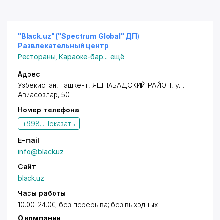
"Black.uz" ("Spectrum Global" ДП)
Развлекательный центр
Рестораны
,
Караоке-бар
...
ещё
Адрес
Узбекистан,
Ташкент
,
ЯШНАБАДСКИЙ РАЙОН
,
ул.
Авиасозлар
, 50
Номер телефона
+998...
Показать
E-mail
info@black.uz
Сайт
black.uz
Часы работы
10.00-24.00; без перерыва; без выходных
О компании