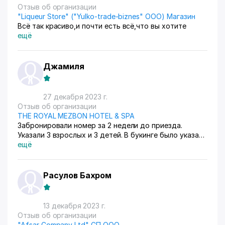
Отзыв об организации
"Liqueur Store" ("Yulko-trade-biznes" ООО) Магазин
Всё так красиво,и почти есть всё,что вы хотите
ещё
Джамиля
27 декабря 2023 г.
Отзыв об организации
THE ROYAL MEZBON HOTEL & SPA
Забронировали номер за 2 недели до приезда.
Указали 3 взрослых и 3 детей. В букинге было указано
440 долларов. По приезду сказали 650 долларов!
ещё
При том, что я отменила бронирование , с меня
вымогали оплатить за пол суток. Хотя отменила
бронирование в 14.15. Еще не сразу посчитали сумму
Расулов Бахром
за пребывание , дали ответ только через 2 часа.
Вообще не понимаю откуда столько положительных
отзывов. Данный отель не рекомендую . Не
13 декабря 2023 г.
компетентный сотрудник Ильхам! Тут же начал
Отзыв об организации
рекомендовать другие отели , которые еще дороже.
"Afsar Company Ltd" СП ООО