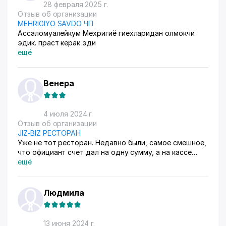
28 февраля 2025 г.
Отзыв об организации
MEHRIGIYO SAVDO ЧП
Ассаломуалейкум Мехригиё гиехларидан олмокчи
эдик. праст керак эди
ещё
Венера
4 июля 2024 г.
Отзыв об организации
JIZ-BIZ РЕСТОРАН
Уже не тот ресторан. Недавно были, самое смешное,
что официант счет дал на одну сумму, а на кассе
кассирша, наверное, компотика хотела попить
ещё
прибавила + 15 000 еще за один компот???? Так как
торопились, были с пожилыми людьми, обратила
внимание на это только в машине. Жиз биз теряете
Людмила
репутацию из-за таких работников. Попросила бы,
сама ей купила бы????. Сергелийский филиал.
Посещение 09.06.2024 г.
13 июня 2024 г.