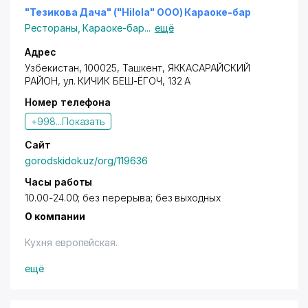
"Тезикова Дача" ("Hilola" ООО) Караоке-бар
Рестораны
,
Караоке-бар
...
ещё
Адрес
Узбекистан, 100025,
Ташкент
,
ЯККАСАРАЙСКИЙ
РАЙОН
,
ул. КИЧИК БЕШ-ЁГОЧ
, 132 А
Номер телефона
+998...
Показать
Сайт
gorodskidok.uz/org/119636
Часы работы
10.00-24.00; без перерыва; без выходных
О компании
Кухня европейская.
Владельцам дисконтных карт с логотипом "Город
ещё
Скидок" предоставляется cкидка в размере 10%
(терм., нал.) - на частное обслуживание,
проведение банкетов.