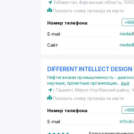
Узбекистан, Ферганская область, 1501
Показать схему проезда на карте
+998
Номер телефона
E-mail
madadl
Сайт
madadl
DIFFERENT INTELLECT DESIGN
Нефтегазовая промышленность - диагнос
научные, проектные организации
...
ещё
г.Ташкент,
Мирзо-Улугбекский район
, 
Показать схему проезда на карте
+998
Номер телефона
E-mail
info.di
Благодарим проектн