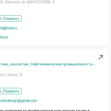
00, Фергана,
ул. АВИАСОЗЛИК
, 2
...
Показать
td@mail.ru
td.uz
тика, консалтинг
,
Нефтехимическая промышленность -
Чуст улица, 10
...
Показать
.intel.design@gmail.com
ую компанию за профессиональную консультацию в