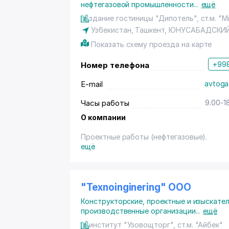
нефтегазовой промышленности
...
ещё
здание гостиницы "Дипотель", ст.м. "
Узбекистан,
Ташкент
,
ЮНУСАБАДСКИЙ
Показать схему проезда на карте
+998
Номер телефона
E-mail
avtoga
Часы работы
9.00-1
О компании
Проектные работы (нефтегазовые).
ещё
"Texnoinginering" ООО
Конструкторские, проектные и изыскате
производственные организации
...
ещё
институт "Узовощторг", ст.м. "Айбек"