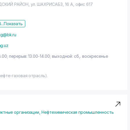
ДСКИЙ РАЙОН
, ул. ШАХРИСАБЗ, 16 А, офис 617
...
Показать
ng@bk.ru
ng.uz
8.00; перерыв: 13.00-14.00; выходной: сб,. воскресенье
ефте-газовая отрасль).
ектные организации
,
Нефтехимическая промышленность