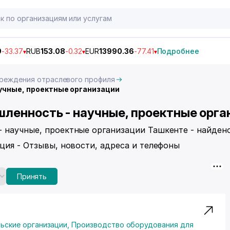
9
-33.37
RUB
153.08
-0.32
EUR
13990.36
-77.41
Подробнее
реждения отраслевого профиля
чные, проектные организации
енность - научные, проектные орга
 научные, проектные организации Ташкенте - найден
ция - Отзывы, новости, адреса и телефоны
Принять
льские организации
,
Производство оборудования для