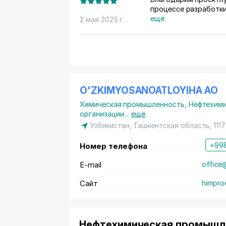
процессе разработк
глубокую экспертизу
ещё
2 мая 2025 г.
грамотные техническ
дальнейшей работы. 
информативными. Оче
компетентного и над
O'ZKIMYOSANOATLOYIHA АО
Химическая промышленность
,
Нефтехими
организации
...
ещё
Узбекистан, Ташкентская область, 111
+998
Номер телефона
E-mail
office
Сайт
himpro
Нефтехимическая промышле