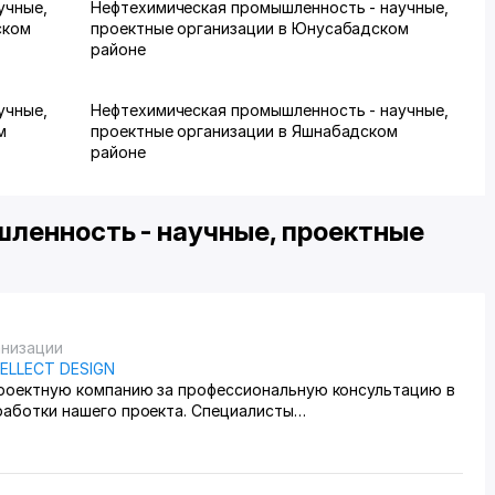
учные,
Нефтехимическая промышленность - научные,
ском
проектные организации в Юнусабадском
районе
учные,
Нефтехимическая промышленность - научные,
м
проектные организации в Яшнабадском
районе
ленность - научные, проектные
анизации
TELLECT DESIGN
роектную компанию за профессиональную консультацию в
работки нашего проекта. Специалисты
ровали глубокую экспертизу, внимательное отношение к
м и предложили грамотные технические решения, которые
упростили процесс дальнейшей работы. Консультации были
ми, четкими и информативными. Очень ценим такой подход