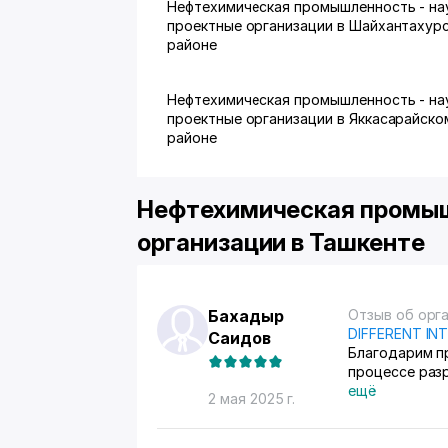
Нефтехимическая промышленность - на
проектные организации в Шайхантахур
районе
Нефтехимическая промышленность - на
проектные организации в Яккасарайско
районе
Нефтехимическая промыш
организации в Ташкенте
Бахадыр
Отзыв об орг
DIFFERENT IN
Саидов
Благодарим п
процессе раз
продемонстри
ещё
2 мая 2025 г.
нашим задача
значительно 
своевременны