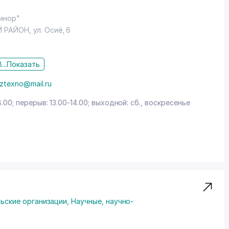
Минор"
 РАЙОН
,
ул. Осиё
, 6
...
Показать
ztexno@mail.ru
8.00; перерыв: 13.00-14.00; выходной: сб., воскресенье
льские организации
,
Научные, научно-