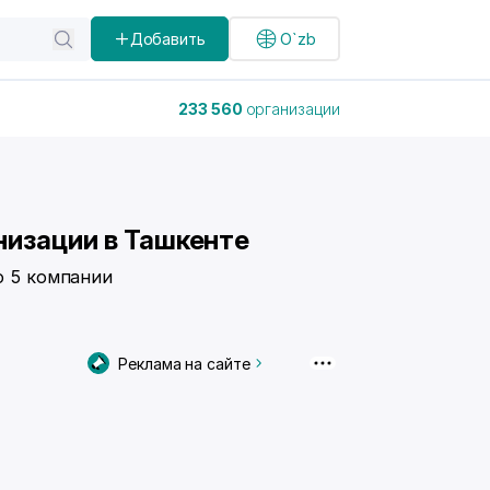
Добавить
O`zb
233 560
организации
низации в Ташкенте
о 5 компании
Реклама на сайте