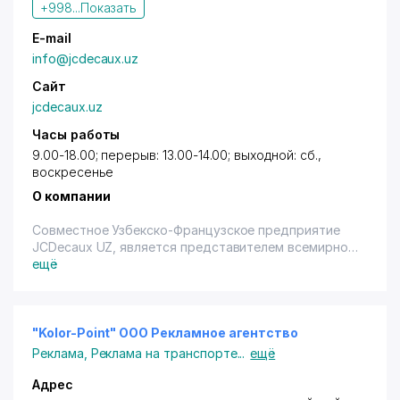
+998...
Показать
E-mail
info@jcdecaux.uz
Сайт
jcdecaux.uz
Часы работы
9.00-18.00; перерыв: 13.00-14.00; выходной: сб.,
воскресенье
О компании
Совместное Узбекско-Французское предприятие
JCDecaux UZ, является представителем всемирно
известного рекламного агентства JCDecaux.
ещё
JCDecaux UZ – занимается размещением наружной
рекламы, разработкой проектов проведения
рекламных кампаний. Рекламное агентство
располагает эксклюзивными видами
"Kolor-Point" OOO Рекламное агентство
рекламаносителей таких как остановочные
Реклама
,
Реклама на транспорте
...
ещё
комплексы, mupi (сити-формат), афишные
конструкции (Тошкент эълонлари).
Адрес