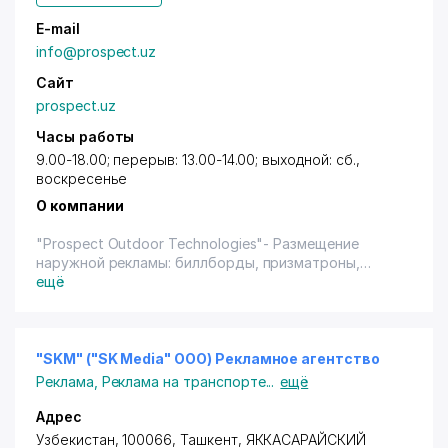
E-mail
info@prospect.uz
Сайт
prospect.uz
Часы работы
9.00-18.00; перерыв: 13.00-14.00; выходной: сб.,
воскресенье
О компании
"Prospect Outdoor Technologies"- Размещение
наружной рекламы: биллборды, призматроны,
крышные установки, брэндмауэры, сити форматы,
ещё
перетяжки, нестандартная реклама, маркетинг.
"SKM" ("SK Media" ООО) Рекламное агентство
Реклама
,
Реклама на транспорте
...
ещё
Адрес
Узбекистан, 100066,
Ташкент
,
ЯККАСАРАЙСКИЙ