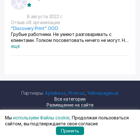
выполнена не плохо.
8 августа 2022 г.
Отзыв об организации
"Discovery Print" ООО
Грубые работники. Не умеют разговаривать с
клиентами. Толком посоветовать ничего не могут. На
какой бумаге печатать листовки. Хотела сделать
ещё
распечатку ,но теперь пойду в другое место. Учите
работников, как общаться с клиентами, иначе
потеряете клиентов. Там около вас много печатных
изданий.
Партнеры:
Apteka.uz
,
Prom.uz
,
Yellowpages.uz
Все категории
Размещение на сайте
Контакты
Работа на Top.uz
Мы
используем Файлы cookie,
Продолжая пользоваться
сайтом, вы подтверждаете свое согласие
Принять