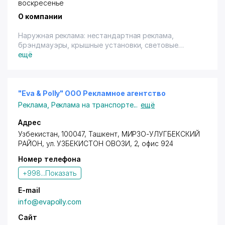
воскресенье
О компании
Наружная реклама: нестандартная реклама,
брэндмауэры, крышные установки, световые
короба (лайтбоксы), объёмные буквы, маркизы,
ещё
штендеры.
Производство рекламы: дизайн, широкоформатная
печать, изготовление рекламных и выставочных
конструкций.
"Eva & Polly" ООО Рекламное агентство
Оплата по перечислению
Реклама
,
Реклама на транспорте
...
ещё
Адрес
Узбекистан, 100047,
Ташкент
,
МИРЗО-УЛУГБЕКСКИЙ
РАЙОН
, ул. УЗБЕКИСТОН ОВОЗИ, 2, офис 924
Номер телефона
+998...
Показать
E-mail
info@evapolly.com
Сайт