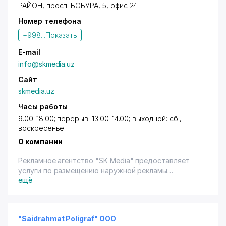
РАЙОН
,
просп. БОБУРА
, 5, офис 24
Номер телефона
+998...
Показать
E-mail
info@skmedia.uz
Сайт
skmedia.uz
Часы работы
9.00-18.00; перерыв: 13.00-14.00; выходной: сб.,
воскресенье
О компании
Рекламное агентство "SK Media" предоставляет
услуги по размещению наружной рекламы
(нестандартные высокотехнологичные
ещё
конструкции, брэндмауэрные панно, крышные
установки, а также стандартные щитовые
рекламные конструкции и сити-форматы,
призматроны). Реклама в аэропорту (световые
"Saidrahmat Poligraf" ООО