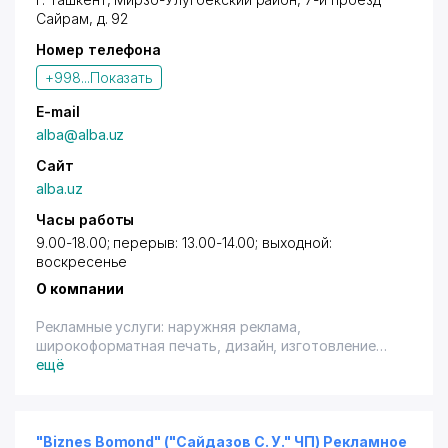
Сайрам
, д. 92
Номер телефона
+998...
Показать
E-mail
alba@alba.uz
Сайт
alba.uz
Часы работы
9.00-18.00; перерыв: 13.00-14.00; выходной:
воскресенье
О компании
Рекламные услуги: наружняя реклама,
широкоформатная печать, дизайн, изготовление
нестандартных конструкций, производство
ещё
сувениров.
Изготовление мебели на заказ. Изготовление POS-
продукции (оформление торговых точек).
"Biznes Bomond" ("Сайдазов С. У." ЧП) Рекламное