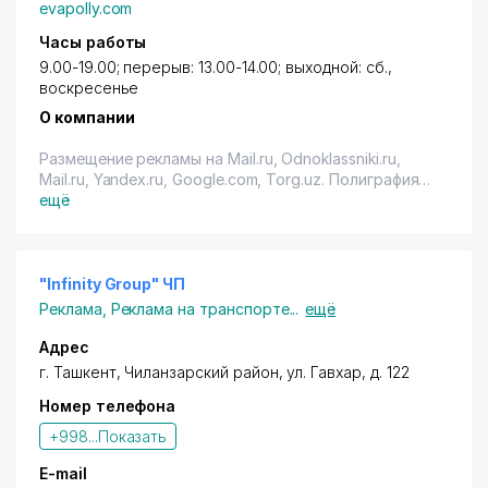
evapolly.com
Часы работы
9.00-19.00; перерыв: 13.00-14.00; выходной: сб.,
воскресенье
О компании
Размещение рекламы на Mail.ru, Odnoklassniki.ru,
Mail.ru, Yandex.ru, Google.com, Torg.uz. Полиграфия
(постеры, буклеты, каталоги, книги, флаеры,
ещё
календари, упаковка, бланки, конверты с
логотипом, фирменные папки, блокноты, бирки,
визитки, пригласительные. Промо-акции, PR,
маркетинг, брендинг. Размещение наружной
"Infinity Group" ЧП
рекламы (биллборды, призматроны, светодиодные
Реклама
,
Реклама на транспорте
...
ещё
экраны, сити форматы, брэндмауэры, световые
короба, вывески, растяжки, объемные буквы,
Адрес
печать на банере, печать на оракале. Реклама в
г. Ташкент
,
Чиланзарский район
,
ул. Гавхар
, д. 122
прессе, на радио и ТВ. Сувенирная продукция.
Номер телефона
Разработка и продвижение вэб сайтов.
+998...
Показать
E-mail