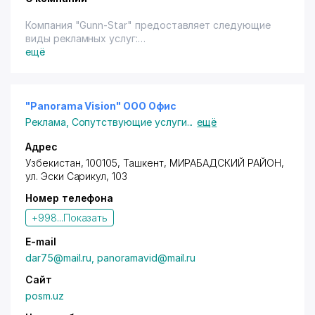
Компания "Gunn-Star" предоставляет следующие
виды рекламных услуг:
- производство наружной и нестандартной
ещё
рекламы;
- широкоформатная печать;
- изготовление объемных букв, стендов,
планшетов, перетяжек, сити форматов,
"Panorama Vision" OOO Офис
брэндмауэров, крышных установок, маркиз,
Реклама
,
Сопутствующие услуги
...
ещё
штендеров, призматронов;
- световая реклама (неоновые буквы, световые
Адрес
короба);
Узбекистан, 100105,
Ташкент
,
МИРАБАДСКИЙ РАЙОН
,
- дизайн рекламы;
ул. Эски Сарикул
, 103
- изготовление выставочных конструкций;
Номер телефона
- оформление автотранспорта.
+998...
Показать
E-mail
dar75@mail.ru, panoramavid@mail.ru
Сайт
posm.uz