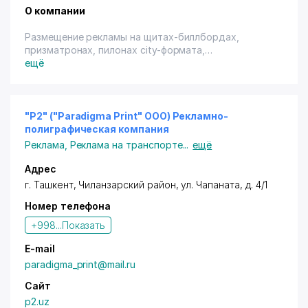
О компании
Размещение рекламы на щитах-биллбордах,
призматронах, пилонах city-формата,
брэндмауэрных стенах, в виде транспарантов-
ещё
перетяжек и в любой другой стандартной или
нестандартной форме, декоративное наружное
оформление.
"P2" ("Paradigma Print" ООО) Рекламно-
полиграфическая компания
Реклама
,
Реклама на транспорте
...
ещё
Адрес
г. Ташкент
,
Чиланзарский район
,
ул. Чапаната
, д. 4/1
Номер телефона
+998...
Показать
E-mail
paradigma_print@mail.ru
Сайт
p2.uz