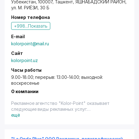
Узбекистан, 100007,
Ташкент
,
ЯШНАБАДСКИЙ РАЙОН
,
ул. М. РИЁЗИ
, 30 Б
Номер телефона
+998...
Показать
E-mail
kolorpoint@mail.ru
Сайт
kolorpoint.uz
Часы работы
9.00-18.00; перерыв: 13.00-14.00; выходной:
воскресенье
О компании
Рекламное агентство "Kolor-Point" оказывает
следующие виды рекламных услуг:
- производство наружной и нестандартной
ещё
рекламы;
- широкоформатная печать, лазерный гравер;
- изготовление вывесок, штендеров, билбордов,
растяжек, маркиз, световых коробов, объемных
"La Onda Plus" OOO Рекламно-полиграфический