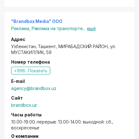
рекламы;
- реклама на транспорте;
- изготовление объёмных букв, световых коробов,
лайт боксов, вывесок, табличек;
"Brandbox Media" OOO
- изготовление информационных стендов и панно;
Реклама
,
Реклама на транспорте
...
ещё
- изготовление выставочных конструкций;
- дизайн;
Адрес
- изготовление нестандартных рекламных
Узбекистан,
Ташкент
,
МИРАБАДСКИЙ РАЙОН
,
ул.
конструкций;
МУСТАКИЛЛИК
, 59
- оформление автотранспорта и остановок;
Номер телефона
- широкоформатная и цифровая печать;
- акции-промоушн.
+998...
Показать
E-mail
agency@brandbox.uz
Сайт
brandbox.uz
Часы работы
10.00-19.00; перерыв: 13.00-14.00; выходной: сб.,
воскресенье
О компании