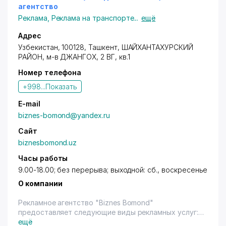
агентство
Реклама
,
Реклама на транспорте
...
ещё
Адрес
Узбекистан, 100128,
Ташкент
,
ШАЙХАНТАХУРСКИЙ
РАЙОН
,
м-в ДЖАНГОХ
, 2 ВГ, кв.1
Номер телефона
+998...
Показать
E-mail
biznes-bomond@yandex.ru
Сайт
biznesbomond.uz
Часы работы
9.00-18.00; без перерыва; выходной: сб., воскресенье
О компании
Рекламное агентство "Biznes Bomond"
предоставляет следующие виды рекламных услуг:
- разработка, изготовление, размещение наружной
ещё