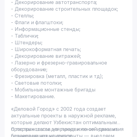
- Декорирование автотранспорта;
- Декорирование строительных площадок;
- Стеллы;
- Флаги и флагштоки;
- Информационные стенды;
- Таблички;
- Штендеры;
- Широкоформатная печать;
- Декорирование витражей;
- Лазерно и фрезерно-гравировальное
оборудование;
- Фрезировка (металл, пластик и тд);
- Световые потолки;
- Мобильные монтажные бригады
- Макетирование.
«Деловой Город» с 2002 года создает
актуальные проекты в наружной рекламе,
которые делают Узбекистан оптимальным
пространством для продвижения и развития
С первых шагов на рынке и по сей день мы
бизнеса наших клиентов.
осваиваем новые горизонты — внедряем