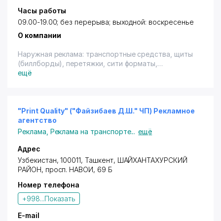
Часы работы
09.00-19.00; без перерыва; выходной: воскресенье
О компании
Наружная реклама: транспортные средства, щиты
(биллборды), перетяжки, сити форматы,
нестандартная реклама, крышные установки,
ещё
световые короба (лайтбоксы), объёмные буквы,
маркизы, штендеры. Полиграфия, цифровая и
широкоформатная печать, сувенирная продукция.
Изготовление рекламных и выставочных
"Print Quality" ("Файзибаев Д.Ш." ЧП) Рекламное
конструкций. Неоновая и светодинамическая
агентство
реклама. Дизайн этикеток и маркетинг. Имеется
Реклама
,
Реклама на транспорте
...
ещё
терминал.
Адрес
Узбекистан, 100011,
Ташкент
,
ШАЙХАНТАХУРСКИЙ
РАЙОН
,
просп. НАВОИ
, 69 Б
Номер телефона
+998...
Показать
E-mail