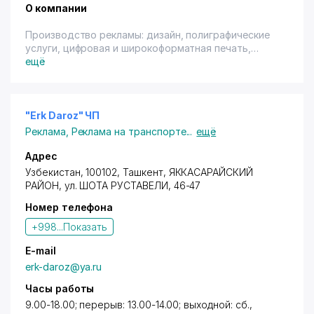
О компании
Производство рекламы: дизайн, полиграфические
услуги, цифровая и широкоформатная печать,
видеореклама, сувенирная продукция, типография.
ещё
Наружная реклама: щиты (биллборды), перетяжки,
сити форматы, нестандартная реклама,
брэндмауэры, крышные установки, световые
короба (лайтбоксы), объёмные буквы, маркизы,
"Erk Daroz" ЧП
штендеры, призматроны, Indoor-реклама.
Реклама
,
Реклама на транспорте
...
ещё
Адрес
Узбекистан, 100102,
Ташкент
,
ЯККАСАРАЙСКИЙ
РАЙОН
, ул. ШОТА РУСТАВЕЛИ, 46-47
Номер телефона
+998...
Показать
E-mail
erk-daroz@ya.ru
Часы работы
9.00-18.00; перерыв: 13.00-14.00; выходной: сб.,