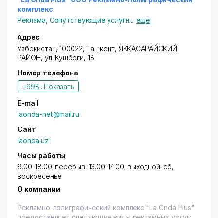
букв;
комплекс
- изготовление выставочных конструкций;
Реклама
,
Сопутствующие услуги
...
ещё
- дизайн рекламы;
- реклама на транспорте.
Адрес
Узбекистан, 100022,
Ташкент
,
ЯККАСАРАЙСКИЙ
РАЙОН
,
ул. Кушбеги
, 18
Номер телефона
+998...
Показать
E-mail
laonda-net@mail.ru
Сайт
laonda.uz
Часы работы
9.00-18.00; перерыв: 13.00-14.00; выходной: сб,
воскресенье
О компании
Рекламно-полиграфический комплекс "La Onda Plus"
предоставляет следующие виды рекламных услуг: