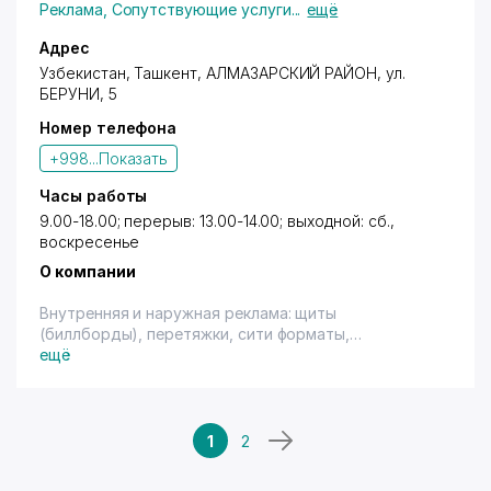
короба, сити-форматы, нестандартные
Реклама
,
Сопутствующие услуги
...
ещё
конструкции, а также размещение рекламы на ТВ-
мониторах внутри аэропорта), на вокзале (сити-
Адрес
форматы, световые короба). Оформление
Узбекистан,
Ташкент
,
АЛМАЗАРСКИЙ РАЙОН
,
ул.
автотранспорта. Реклама на ТВ, радио.
БЕРУНИ
, 5
Номер телефона
+998...
Показать
Часы работы
9.00-18.00; перерыв: 13.00-14.00; выходной: сб.,
воскресенье
О компании
Внутренняя и наружная реклама: щиты
(биллборды), перетяжки, сити форматы,
нестандартная реклама, брэндмауэры, крышные
ещё
установки, световые короба (лайтбоксы),
объёмные буквы, маркизы, штендеры, призматроны.
Дизайнерские услуги - пригласительные, визитки.
Компьютерные услуги.
1
2