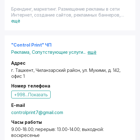
Брендинг, маркетинг. Размещение рекламы в сети
Интернет, создание сайтов, рекламных баннеров,
web-дизайн, дизайн рекламной, полиграфической
ещё
продукции. Разработка: маркетинговых стратегий,
логотипа, фирменного стиля, упаковки, графический
дизайн. Введение корпоративных страниц в
социальных сетях.
"Control Print" ЧП
Реклама
,
Сопутствующие услуги
...
ещё
Адрес
г. Ташкент
,
Чиланзарский район
,
ул. Мукими
, д. 142,
офис 1
Номер телефона
+998...
Показать
E-mail
controlprint7@gmail.com
Часы работы
9.00-18.00; перерыв: 13.00-14.00; выходной:
воскресенье