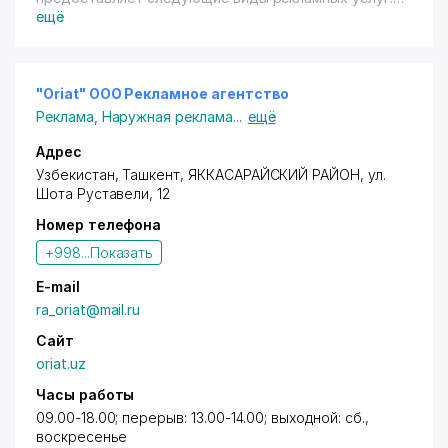
изготовление сувенирной продукции (печать
ещё
фирменных логотипов, печать на кружках,
футболках, шелкография и т. д.)
"Oriat" ООО Рекламное агентство
Реклама
,
Наружная реклама
...
ещё
Адрес
Узбекистан,
Ташкент
,
ЯККАСАРАЙСКИЙ РАЙОН
,
ул.
Шота Руставели
, 12
Номер телефона
+998...
Показать
E-mail
ra_oriat@mail.ru
Сайт
oriat.uz
Часы работы
09.00-18.00; перерыв: 13.00-14.00; выходной: сб.,
воскресенье