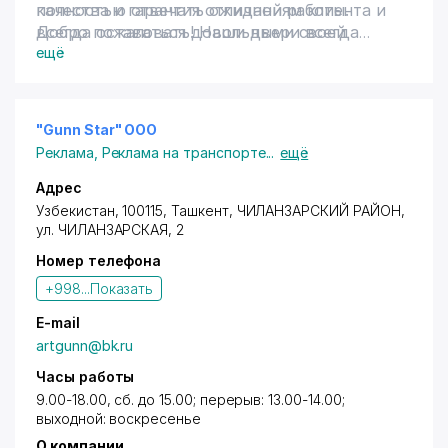
полностью отвечать ожиданиям клиента и
качества и гарантия отличной работы.
всегда оставаться довольными своей
Добро пожаловать! Наши двери всегда
работой. Мы ценим заказчиков, дорожим
открыты для вас.
ещё
партнерами, уважаем конкурентов. И это
взаимно.
"Gunn Star" ООО
Реклама
,
Реклама на транспорте
...
ещё
Адрес
Узбекистан, 100115,
Ташкент
,
ЧИЛАНЗАРСКИЙ РАЙОН
,
ул. ЧИЛАНЗАРСКАЯ
, 2
Номер телефона
+998...
Показать
E-mail
artgunn@bk.ru
Часы работы
9.00-18.00, сб. до 15.00; перерыв: 13.00-14.00;
выходной: воскресенье
О компании