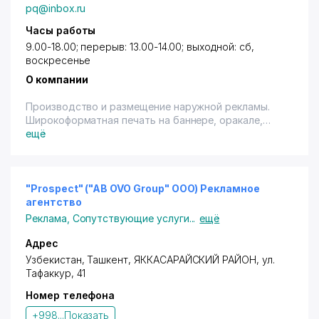
pq@inbox.ru
Часы работы
9.00-18.00; перерыв: 13.00-14.00; выходной: сб,
воскресенье
О компании
Производство и размещение наружной рекламы.
Широкоформатная печать на баннере, оракале,
самоклейке, фотобумаге, холсте, беклайте, ткани и
ещё
на других печатных материалах. Полиграфия,
цифровая печать. Изготовление рамок для картин,
объемных букв, световых коробов, штендеров,
крышных установок. Размещение и аренда
"Prospect" ("AB OVO Group" ООО) Рекламное
билбордов. Изготовление выставочных
агентство
конструкций. Оформление автотранспорта. Дизайн
Реклама
,
Сопутствующие услуги
...
ещё
рекламы.
Дополнительные контактные телефоны: (99893)
Адрес
390-55-58, (99897) 104-80-44.
Узбекистан,
Ташкент
,
ЯККАСАРАЙСКИЙ РАЙОН
,
ул.
Тафаккур
, 41
Номер телефона
+998...
Показать