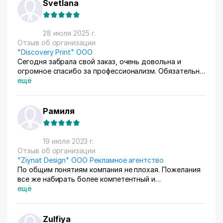
Svetlana
28 июля 2025 г.
Отзыв об организации
"Discovery Print" ООО
Сегодня забрала свой заказ, очень довольна и
огромное спасибо за профессионализм. Обязательно
вернусь и расскажу о них всем свои друзьям и буду
ещё
их советовать.
Рамиля
19 июля 2023 г.
Отзыв об организации
"Ziynat Design" OOO Рекламное агентство
По общим понятиям компания не плохая. Пожелания
все же набирать более компетентный и
ответственный персонал. К сожалению не
ещё
организованна работа по оказанию услуг на местах.
Не ответственны в плане оговоренных сроков
оказания услуг. Подвели :( В остальном работа
Zulfiya