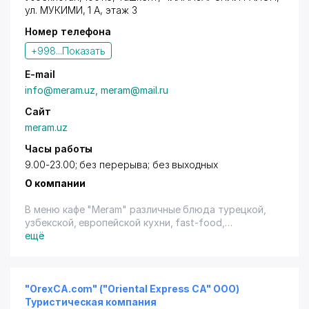
на усмотрение ООО Darvoza Savdo. Скидки не
ул. МУКИМИ, 1 А, этаж 3
суммируются. Товары сертифицированы.
Номер телефона
+998...
Показать
E-mail
info@meram.uz, meram@mail.ru
Сайт
meram.uz
Часы работы
9.00-23.00; без перерыва; без выходных
О компании
В меню кафе "Meram" различные блюда турецкой,
узбекской, европейской кухни, fast-food,
итальянская пицца, а также торты и пирожные от
ещё
кондитерской "La Miranda".
На территории кафе работает бесплатная детская
игровая площадка для детей до 6 лет.
"OrexCA.com" ("Oriental Express CA" ООО)
Туристическая компания