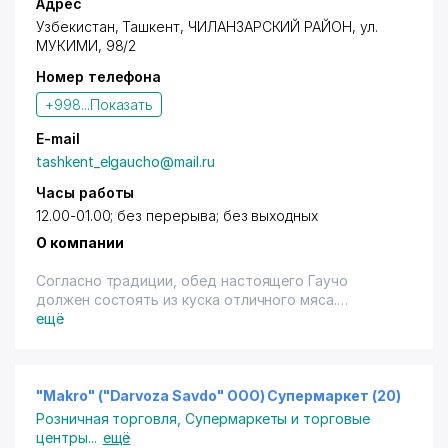
Адрес
Узбекистан,
Ташкент
,
ЧИЛАНЗАРСКИЙ РАЙОН
, ул.
МУКИМИ, 98/2
Номер телефона
+998...
Показать
E-mail
tashkent_elgaucho@mail.ru
Часы работы
12.00-01.00; без перерыва; без выходных
О компании
Согласно традиции, обед настоящего Гаучо
должен состоять из куска отличного мяса.
ещё
Главное блюдо ресторана - это мясо, его жарят на
Аргентинском гриле - Парилье который находится
прямо в зале, поэтому гость может сам наблюдать
за процессом приготовления. Изумительные
"Makro" ("Darvoza Savdo" ООО) Супермаркет (20)
Аргентинские колбаски, нежное и сочное мясо
Розничная торговля
,
Супермаркеты и торговые
разбудят аппетит, а ароматное вино восстановит
центры
...
ещё