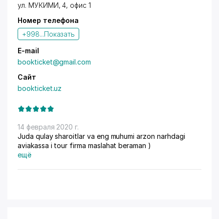
ул. МУКИМИ, 4, офис 1
Номер телефона
+998...
Показать
E-mail
bookticket@gmail.com
Сайт
bookticket.uz
14 февраля 2020 г.
Juda qulay sharoitlar va eng muhumi arzon narhdagi
aviakassa i tour firma maslahat beraman )
ещё