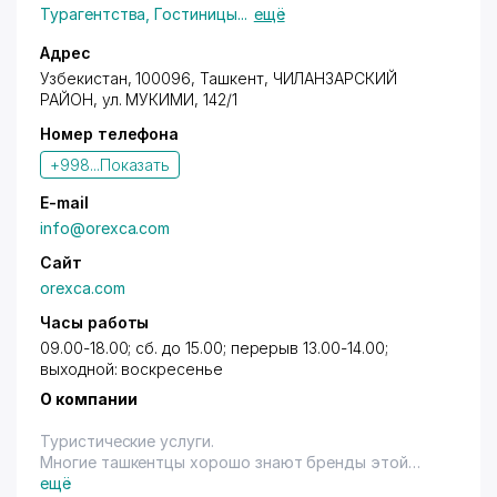
Турагентства
,
Гостиницы
...
ещё
Адрес
Узбекистан, 100096,
Ташкент
,
ЧИЛАНЗАРСКИЙ
РАЙОН
, ул. МУКИМИ, 142/1
Номер телефона
+998...
Показать
E-mail
info@orexca.com
Сайт
orexca.com
Часы работы
09.00-18.00; сб. до 15.00; перерыв 13.00-14.00;
выходной: воскресенье
О компании
Туристические услуги.
Многие ташкентцы хорошо знают бренды этой
компании - OrexCA.com и Otpusk.uz.
ещё