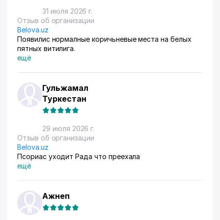
31 июля 2026 г.
Отзыв об организации
Belova.uz
Появилис нормалные коричьневые места на белых
пятных витилига.
ещё
Гульжамал
Туркестан
29 июля 2026 г.
Отзыв об организации
Belova.uz
Псориас уходит Рада что преехала
ещё
Ажнеп