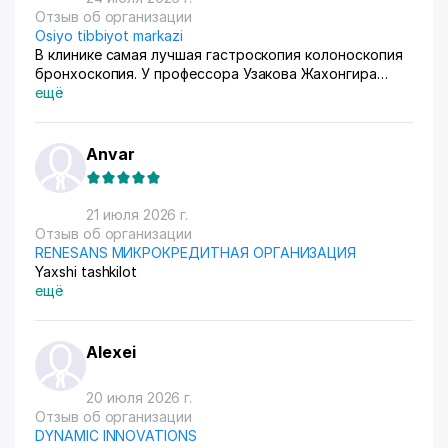
Отзыв об организации
Osiyo tibbiyot markazi
В клинике самая лучшая гастроскопия колоноскопия
бронхоскопия. У профессора Узакова Жахонгира
Низамовича.
ещё
Anvar
21 июля 2026 г.
Отзыв об организации
RENESANS МИКРОКРЕДИТНАЯ ОРГАНИЗАЦИЯ
Yaxshi tashkilot
ещё
Alexei
20 июля 2026 г.
Отзыв об организации
DYNAMIC INNOVATIONS