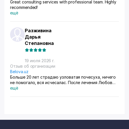
Great consulting services with professional team. Highly
recommended!
ещё
Разживина
Дарья
Степановна
19 июля 2026 г.
Отзыв об организации
Belova.uz
Больше 20 лет страдаю узловатая почесуха, ничего
не помогало, вся исчесалас. После лечения Любов
Владимировны 90% болячек ушло, сейчас
ещё
долечиваюсь.