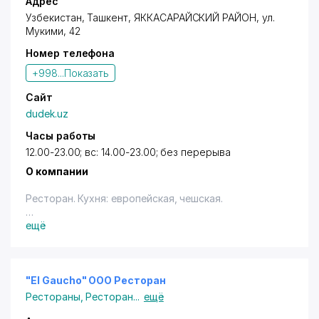
Адрес
Узбекистан,
Ташкент
,
ЯККАСАРАЙСКИЙ РАЙОН
,
ул.
Мукими
, 42
Номер телефона
+998...
Показать
Сайт
dudek.uz
Часы работы
12.00-23.00; вс: 14.00-23.00; без перерыва
О компании
Ресторан. Кухня: европейская, чешская.
Владельцам дисконтных карт с логотипом "Город
ещё
Скидок" предоставляется скидка 10% (терм., нал.) -
на частное обслуживание, проведение банкетов.
Скидки предоставляются при условии полного
заказа блюд и напитков.
"El Gaucho" OOO Ресторан
Рестораны
,
Ресторан
...
ещё