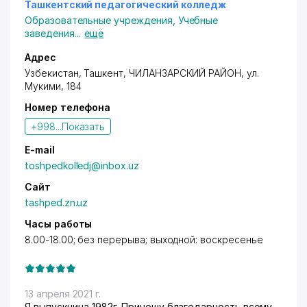
Ташкентский педагогический колледж
Образовательные учреждения
,
Учебные
заведения
...
ещё
Адрес
Узбекистан, Ташкент,
ЧИЛАНЗАРСКИЙ РАЙОН
,
ул.
Мукими
, 184
Номер телефона
+998...
Показать
E-mail
toshpedkolledj@inbox.uz
Сайт
tashped.zn.uz
Часы работы
8.00-18.00; без перерыва; выходной: воскресенье
13 апреля 2021 г.
Я выпускница 1982г. Приношу благодарность всему,