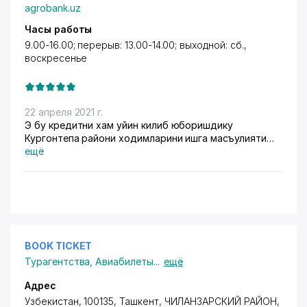
agrobank.uz
Часы работы
9.00-16.00; перерыв: 13.00-14.00; выходной: сб.,
воскресенье
22 апреля 2021 г.
Э бу кредитни хам уйин килиб юборишдику
Кургонтепа райони ходимларини ишга масъулияти
борми телефон киласан лаббай кейин учик нимага
ещё
чикарилди узи бу кредит инсонларни турмушини
яхшилашми ёки сарсон килиб хали унга хали бунга
югуртиришми
BOOK TICKET
Турагентства
,
Авиабилеты
...
ещё
Адрес
Узбекистан, 100135, Ташкент,
ЧИЛАНЗАРСКИЙ РАЙОН
,