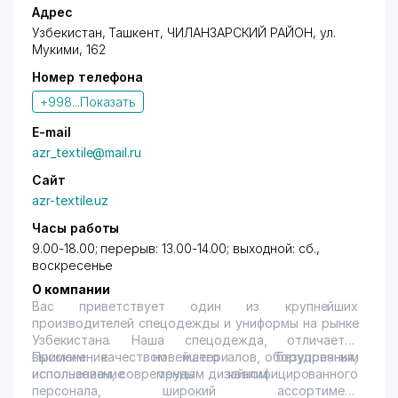
Адрес
Узбекистан,
Ташкент
,
ЧИЛАНЗАРСКИЙ РАЙОН
,
ул.
Мукими
, 162
Номер телефона
+998...
Показать
E-mail
azr_textile@mail.ru
Сайт
azr-textile.uz
Часы работы
9.00-18.00; перерыв: 13.00-14.00; выходной: сб.,
воскресенье
О компании
Вас приветствует один из крупнейших
производителей спецодежды и униформы на рынке
Узбекистана. Наша спецодежда, отличается
высоким качеством материалов, безупречным
Применение новейшего оборудования,
исполнением, современным дизайном.
использование труда квалифицированного
персонала, широкий ассортимент