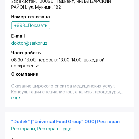
Узбекистан, 100096,
Ташкент
,
ЧИЛАНЗАРСКИЙ
РАЙОН
,
ул. Мукими
, 182
Номер телефона
+998...
Показать
E-mail
doktor@sarkor.uz
Часы работы
08.30-18.00; перерыв: 13.00-14.00; выходной:
воскресенье
О компании
Оказание широкого спектра медицинских услуг.
Консультации специалистов, анализы, процедуры,
узи, вызов врача на дом. Круглосуточная «скорая
ещё
помощь». Имеется терминал.
"Dudek" ("Universal Food Group" ООО) Ресторан
Рестораны
,
Ресторан
...
ещё