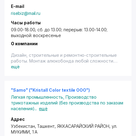
E-mail
risebiz@mail.ru
Часы работы
09.00-18.00, сб. до 13.00; перерыв: 13.00-14.00;
выходной: воскресенье
О компании
Дизайн, строительные и ремонтно-строительные
работы. Монтаж алюкобонда любой сложности.
Отделочные работы (керамо- и металлогранит,
ещё
гипсокартон). Кровельные работы.
Электромонтажные работы. Изготовление окон из
ПВХ и алюминия.
"Samo" ("Kristall Color textile ООО")
Легкая промышленность
,
Производство
трикотажных изделий (без производства по заказам
населения)
...
ещё
Адрес
Узбекистан,
Ташкент
,
ЯККАСАРАЙСКИЙ РАЙОН
, ул.
МУКИМИ, 1 А