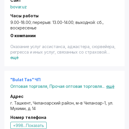
Сайт
bovar.uz
Часы работы
9.00-18.00; перерыв: 13.00-14.00; выходной: сб.,
воскресенье
О компании
Оказание услуг ассистанса, аджастера, сюрвейера,
регресса и иных услуг, связанных со страховой
деятельностью.
ещё
"Bulat Tas" ЧП
Оптовая торговля
,
Прочая оптовая торговля
...
ещё
Адрес
г. Ташкент
,
Чиланзарский район
, м-в Чиланзар-1,
ул.
Мукими
, д. 14
Номер телефона
+998...
Показать