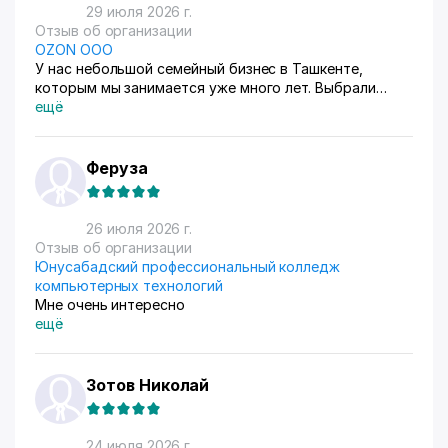
29 июля 2026 г.
Отзыв об организации
OZON ООО
У нас небольшой семейный бизнес в Ташкенте,
которым мы занимается уже много лет. Выбрали
схему ФБС, для нашего Узбекистана это пока
ещё
единственный вариант. Дома все сами упаковываем и
маркируем, а потом отвозим готовые заказы в пункт
приема. Покупатели из рахных стран берут, из
Феруза
России особенно много, узбекский хлопок там
любят) За продажами следим через приложение, оно
очень помогает все контролировать, да и удобное
26 июля 2026 г.
само по себе
Отзыв об организации
Юнусабадский профессиональный колледж
компьютерных технологий
Мне очень интересно
ещё
Зотов Николай
24 июля 2026 г.