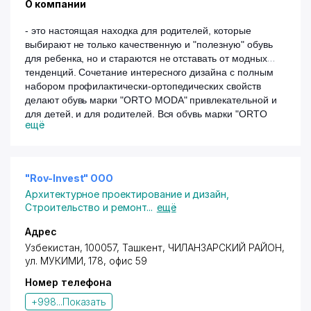
О компании
Гостей компании приятно увидит и тот факт, что
OTPUSK.UZ, минуя посредников, заключает прямые
- это настоящая находка для родителей, которые
контракты с поставщиками услуг, поэтому может
выбирают не только качественную и "полезную" обувь
предложить Вам конкурентоспособные цены на
для ребенка, но и стараются не отставать от модных
турпродукты.
тенденций. Сочетание интересного дизайна с полным
набором профилактически-ортопедических свойств
За более чем 9 лет успешной деятельности по
делают обувь марки "ORTO MODA" привлекательной и
оказанию высококачественных лицензированных и
для детей, и для родителей. Вся обувь марки "ORTO
сертифицированных туристических услуг компания
ещё
MODA" изготавливается только из натуральных
наладила четко функционирующую,
интегрированную сеть партнеров, которая
материалов высочайшего качества с соблюдением
обеспечивает высочайший уровень обслуживания
послед
них тенденций в производстве
туристов в каждом из направлений.
профилактической и ортопедической обуви для детей и
"Rov-Invest" ООО
Профессионализм сотрудников, имеющих опыт
взрослых.
Архитектурное проектирование и дизайн
,
работы во внутреннем и международном туризме
Во многих ортопедических магазинах обувь
Строительство и ремонт
...
ещё
(до 10 лет!), знание особенностей предлагаемых
воспринимают исключительно как средство коррекции
маршрутов, а также четкая, отлаженная работа
плоскостопия и других заболеваний. Мы же понимаем,
Адрес
всех звеньев одной цепи позволяет компании
что детям очень важен и внешний вид изделия. У нас
предлагать продукт туристического рынка самого
Узбекистан, 100057,
Ташкент
,
ЧИЛАНЗАРСКИЙ РАЙОН
,
вы можете приобрести как готовые модели, так и
высокого класса по самым низким ценам.
ул. МУКИМИ, 178, офис 59
оформить заказ ортопедической обуви по
индивидуальному дизайну.
Номер телефона
+998...
Показать