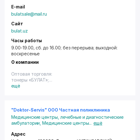
E-mail
bulatsale@mail.ru
Сайт
bulat.uz
Часы работы
9.00-19.00, сб. до 16.00; без перерыва; выходной:
воскресенье
О компании
Оптовая торговля:
тонеры «БУЛАТ»;
чернила «BULK INK» для струйных принтеров;
ещё
картриджи «7Q»;
фоторецепторы (фотобарабаны);
валы заряда;
ракеля и доз. лезвия;
"Doktor-Servis" ООО Частная поликлиника
магнитные валы;
Медицинские центры, лечебные и диагностические
ЗИП для лазерных принтеров.
амбулатории
,
Медицинские центры
...
ещё
Адрес