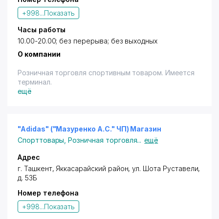
+998...
Показать
Часы работы
10.00-20.00; без перерыва; без выходных
О компании
Розничная торговля спортивным товаром. Имеется
терминал.
ещё
"Adidas" ("Мазуренко А.С." ЧП) Магазин
Спорттовары
,
Розничная торговля
...
ещё
Адрес
г. Ташкент
,
Яккасарайский район
,
ул. Шота Руставели
,
д. 53Б
Номер телефона
+998...
Показать