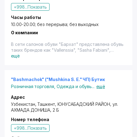
+998...
Показать
Часы работы
10.00-20.00; без перерыва; без выходных
О компании
В сети салонов обуви "Бархат" представлена обувь
таких брендов как "Vallenssia", "Sasha Fabiani",
"Carlabei", "Pucciani", "Giovanne", "Giusti", "Glossi",
ещё
"Basconi", "Giomali", а также сумки. Имеется
терминал (кроме "Visa").
"Bashmachok" ("Mushkina S. E." ЧП) Бутик
Розничная торговля
,
Одежда и обувь
...
ещё
Адрес
Узбекистан,
Ташкент
,
ЮНУСАБАДСКИЙ РАЙОН
, ул.
АХМАДА ДОНИША, 2 Б
Номер телефона
+998...
Показать