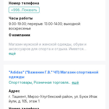
Номер телефона
+998...
Показать
Часы работы
9.00-19.00; перерыв: 13.00-14.00; выходной:
воскресенье
О компании
Магазин мужской и женской одежды, обуви и
аксессуаров для спорта и отдыха. Имеется
терминал (кроме "Visa").
ещё
"Adidas" ("Важенин Г.В." ЧП) Магазин спортивной
одежды
Спорттовары
,
Розничная торговля
...
ещё
Адрес
г. Ташкент
,
Мирзо-Улугбекский район
,
ул. Буюк Ипак
йули
, д. 105, этаж 1
Номер телефона