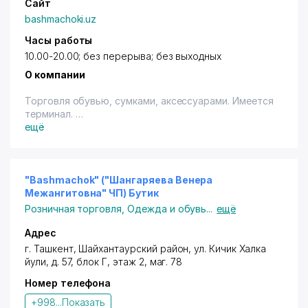
Сайт
bashmachoki.uz
Часы работы
10.00-20.00; без перерыва; без выходных
О компании
Торговля обувью, сумками, аксессуарами. Имеется
терминал.
ещё
"Bashmachok" ("Шангаряева Венера
Межангитовна" ЧП) Бутик
Розничная торговля
,
Одежда и обувь
...
ещё
Адрес
г. Ташкент
,
Шайхантаурский район
,
ул. Кичик Халка
йули
, д. 57, блок Г, этаж 2, ма
г. 78
Номер телефона
+998...
Показать