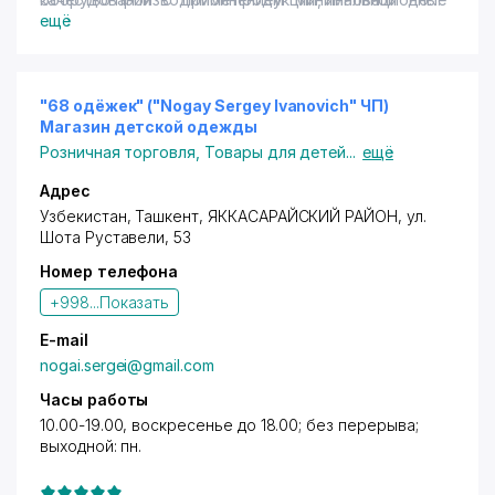
решения, применяемые в ее производстве, забота о
ручного труда, что позволяет обеспечить высокое
ещё
клиенте и чуткое реагирование на его запросы - это
качество нашей продукции. Налажен
приоритеты в нашей работе.
производственный процесс как массового, так и
индивидуального характера, что позволяет
обеспечить постоянную номенклатуру изделий и
"68 одёжек" ("Nogay Sergey Ivanovich" ЧП)
индивидуальный подход.
Магазин детской одежды
Розничная торговля
,
Товары для детей
...
ещё
Адрес
Узбекистан,
Ташкент
,
ЯККАСАРАЙСКИЙ РАЙОН
,
ул.
Шота Руставели
, 53
Номер телефона
+998...
Показать
E-mail
nogai.sergei@gmail.com
Часы работы
10.00-19.00, воскресенье до 18.00; без перерыва;
выходной: пн.