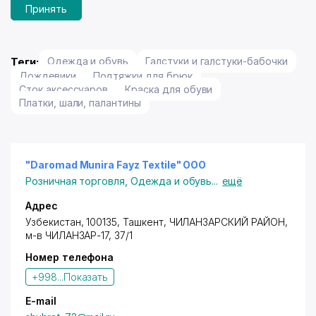
Принять
Теги:
Одежда и обувь
Галстуки и галстуки-бабочки
Дождевики
Подтяжки для брюк
Сток аксессуаров
Краска для обуви
Платки, шали, палантины
"Daromad Munira Fayz Textile" ООО
Розничная торговля
,
Одежда и обувь
...
ещё
Адрес
Узбекистан, 100135,
Ташкент
,
ЧИЛАНЗАРСКИЙ РАЙОН
,
м-в ЧИЛАНЗАР-17, 37/1
Номер телефона
+998...
Показать
E-mail