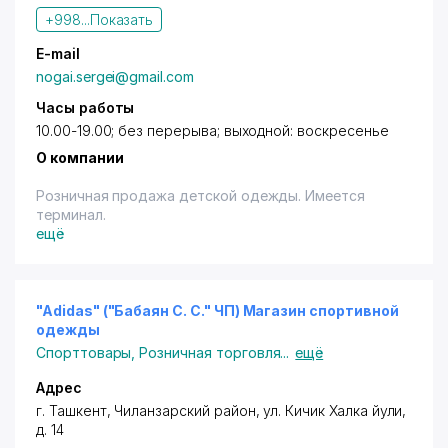
специалистами по телефонам или электронному
+998...
Показать
адресу, которые указаны на нашем сайте.
Благодарим, что зашли на наш сайт и надеемся, что
E-mail
Вы нашли, что искали.
nogai.sergei@gmail.com
Часы работы
10.00-19.00; без перерыва; выходной: воскресенье
О компании
Розничная продажа детской одежды. Имеется
терминал.
ещё
"Adidas" ("Бабаян С. С." ЧП) Магазин спортивной
одежды
Спорттовары
,
Розничная торговля
...
ещё
Адрес
г. Ташкент
,
Чиланзарский район
,
ул. Кичик Халка йули
,
д. 14