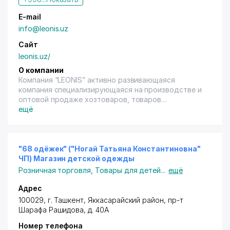
E-mail
info@leonis.uz
Сайт
leonis.uz/
О компании
Компания “LEONIS” активно развивающаяся
компания специализирующаяся на производстве и
оптовой продаже хозтоваров, товаров
повседневного спроса и товаров бытовой химии.
ещё
Одной из основных направлений деятельности
компании является снабжение продукцией
хозяйственного и бытового назначения любых
предприятий и организаций (HoReCa). Мы также
"68 одёжек" ("Ногай Татьяна Константиновна"
очень рады предложить Вам бытовую химию в
ЧП) Магазин детской одежды
широком ассортименте, для всех видов
Розничная торговля
,
Товары для детей
...
ещё
поверхностей и любого целевого назначения, как
местных производителей, так и импортных
Адрес
производителей. Мы надеемся, что наш сайт
100029,
г. Ташкент
,
Яккасарайский район
,
пр-т
поможет Вам сделать выбор интересующего Вас
Шарафа Рашидова
, д. 40А
товара. Более полную информацию о товаре Вы
Номер телефона
всегда можете узнать, связавшись с нашими