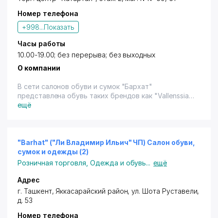
Номер телефона
+998...
Показать
Часы работы
10.00-19.00; без перерыва; без выходных
О компании
В сети салонов обуви и сумок "Бархат"
представлена обувь таких брендов как "Vallenssia",
"Sasha Fabiani", "Carlabei", "Pucciani", "Giovanne",
ещё
"Giusti", "Glossi", "Basconi", "Giomali", а также сумки.
Имеется терминал (кроме "Visa"). Скидки
действуют во всей сети магазинов.
"Barhat" ("Ли Владимир Ильич" ЧП) Салон обуви,
сумок и одежды (2)
Розничная торговля
,
Одежда и обувь
...
ещё
Адрес
г. Ташкент
,
Яккасарайский район
,
ул. Шота Руставели
,
д. 53
Номер телефона