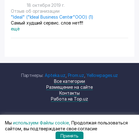
18 октября 2019 г.
Отзыв об организации
"Ideal" ("Ideal Business Center"ООО) (1)
Самый худший сервис. слов нет!!!!
ещё
Партнеры:
Apteka.uz
,
Prom.uz
,
Yellowpages.uz
Все категории
Размещение на сайте
Контакты
Работа на Top.uz
Мы
используем Файлы cookie,
Продолжая пользоваться
© Top.uz, 2024 Каталог компаний
Политика
сайтом, вы подтверждаете свое согласие
Узбекистана
конфиденциальности
Принять