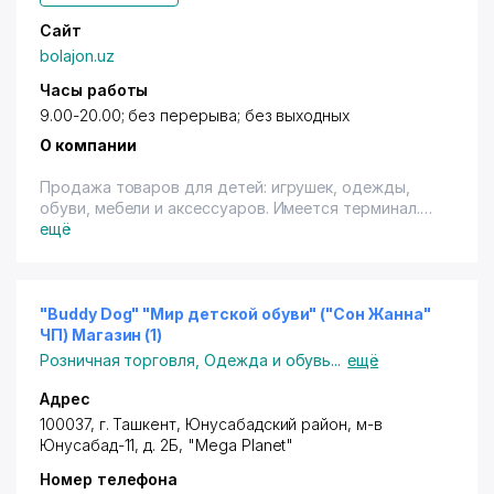
Сайт
bolajon.uz
Часы работы
9.00-20.00; без перерыва; без выходных
О компании
Продажа товаров для детей: игрушек, одежды,
обуви, мебели и аксессуаров. Имеется терминал.
ещё
"Buddy Dog" "Мир детской обуви" ("Сон Жанна"
ЧП) Магазин (1)
Розничная торговля
,
Одежда и обувь
...
ещё
Адрес
100037,
г. Ташкент
,
Юнусабадский район
,
м-в
Юнусабад-11
, д. 2Б, "Mega Planet"
Номер телефона