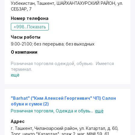
Узбекистан,
Ташкент
,
ШАЙХАНТАХУРСКИЙ РАЙОН
,
ул.
СЕБЗАР
, 7
Номер телефона
+998...
Показать
Часы работы
9.00-21.00; без перерыва; без выходных
О компании
Розничная торговля одеждой, обувью. Имеется
терминал.
ещё
"Barhat" ("Ким Алексей Георгиевич" ЧП) Салон
обуви и сумок (2)
Розничная торговля
,
Одежда и обувь
...
ещё
Адрес
г. Ташкент
,
Чиланзарский район
,
ул. Катартал
, д. 60,
Тор
г. центр
"Катартал", этаж 2, маг. №№ 59, 61