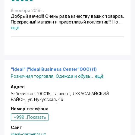
8 ноября 2019 г.
Добрый вечер!!! Очень рада качеству ваших товаров.
Прекрасный магазин и приветливый коллектив!!! Но я
хотела спросить у вас вакансий в данный момент
ещё
случайно нету?
"Ideal" ("Ideal Business Center"ООО) (1)
Розничная торговля
,
Одежда и обувь
...
ещё
Адрес
Узбекистан, 100015,
Ташкент
,
ЯККАСАРАЙСКИЙ
РАЙОН
,
ул. Нукусская
, 46
Номер телефона
+998...
Показать
Сайт
ideal-garments.uz