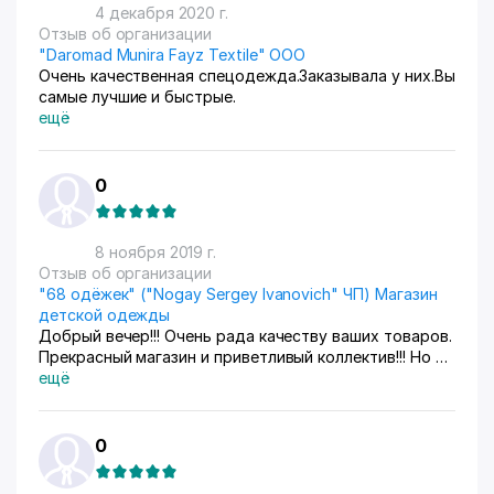
4 декабря 2020 г.
Отзыв об организации
"Daromad Munira Fayz Textile" ООО
Очень качественная спецодежда.Заказывала у них.Вы
самые лучшие и быстрые.
ещё
0
8 ноября 2019 г.
Отзыв об организации
"68 одёжек" ("Nogay Sergey Ivanovich" ЧП) Магазин
детской одежды
Добрый вечер!!! Очень рада качеству ваших товаров.
Прекрасный магазин и приветливый коллектив!!! Но я
хотела спросить у вас вакансий в данный момент
ещё
случайно нету?
0