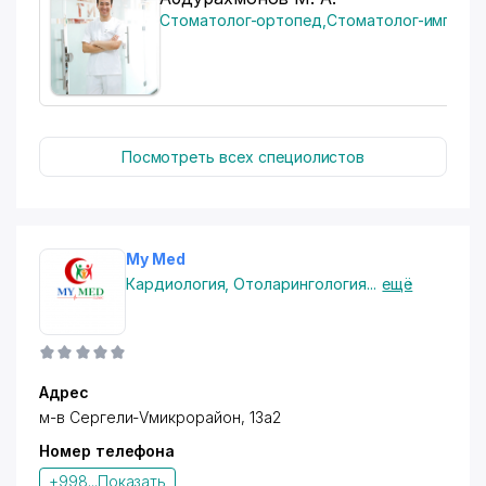
Стоматолог-ортопед
,
Стоматолог-имплант
Проводятся операции по эндопротезированию
коленных и тазобедренных суставов, удалению
межпозвоночной грыжи, малые урологические и
Посмотреть всех специолистов
гинекологические операции.
My Med
- Кардиологические заболевания
Кардиология
,
Отоларингология
...
ещё
-
Неврологические заболевания
Адрес
м-в Сергели-V
микрорайон, 13а2
-
Терапевтические заболевания
Номер телефона
+998...
Показать