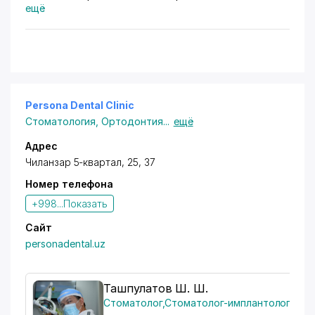
Заведующий клиники, Золотые руки. Спасибо всем
ещё
большое за вашу теплоту и внимание
Persona Dental Clinic
Стоматология
,
Ортодонтия
...
ещё
Адрес
Чиланзар 5-квартал, 25, 37
Номер телефона
+998...
Показать
Сайт
personadental.uz
Ташпулатов Ш. Ш.
Стоматолог
,
Стоматолог-имплантолог
,
Чел