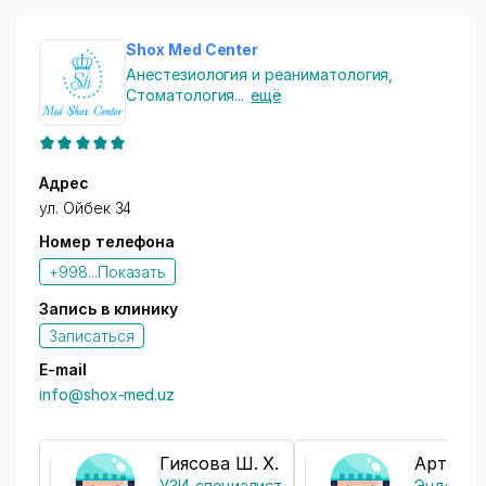
-
Физиотерапия
Shox Med Center
Анестезиология и реаниматология
,
Стоматология
...
ещё
-
Ударно-волновая терапия
Адрес
-
Хиджама
ул. Ойбек 34
Номер телефона
+998...
Показать
-
Массаж
Запись в клинику
Записаться
-
Иглотерапия
E-mail
info@shox-med.uz
-
Очищение кишечника от глистов
Гиясова Ш. Х.
Артиков
УЗИ-специалист
Эндоско