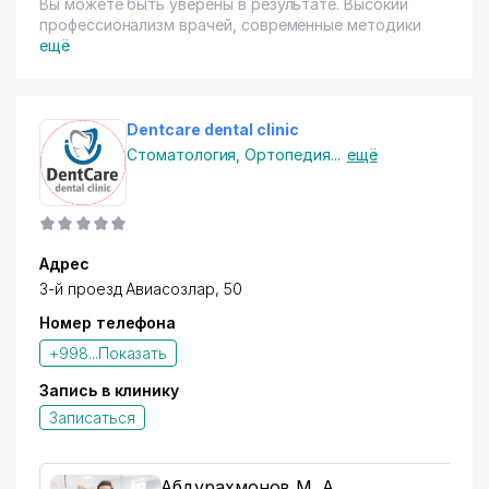
Вы можете быть уверены в результате. Высокий
профессионализм врачей, современные методики
лечения и диагностики помогут надолго сохранить
ещё
молодость и здоровье. Мы не только предоставим
медицинскую помощь, но и расскажем о
профилактике заболеваний и о том, как оставаться
здоровым.
Dentcare dental clinic
Стоматология
,
Ортопедия
...
ещё
Наша клиника Asia Med Center предоставляет
Адрес
следующие услуги:
3-й проезд Авиасозлар, 50
Номер телефона
+998...
Показать
Запись в клинику
Записаться
Стационар:
Абдурахмонов М. А.