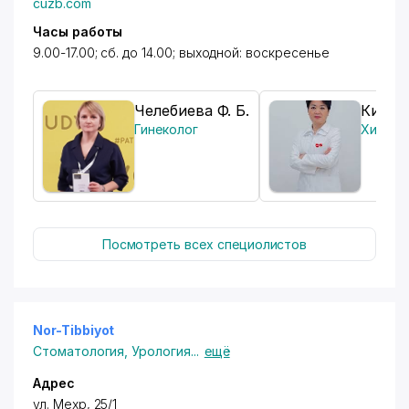
cuzb.com
Часы работы
9.00-17.00; сб. до 14.00; выходной: воскресенье
Челебиева Ф. Б.
Ким Э.
Гинеколог
Хирург
,
Посмотреть всех специолистов
Nor-Tibbiyot
Стоматология
,
Урология
...
ещё
Адрес
ул. Мехр, 25/1