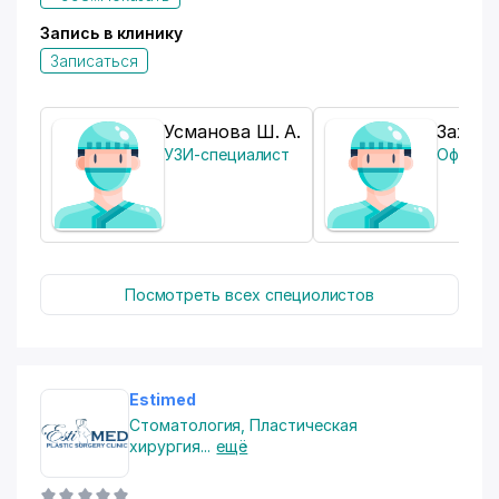
-
Поликлиника:
Запись в клинику
Записаться
Усманова Ш. А.
Захидо
УЗИ-специалист
Офталь
Наши специалисты:
Посмотреть всех специолистов
-
Педиатр
Estimed
Стоматология
,
Пластическая
-
Терапевт
хирургия
...
ещё