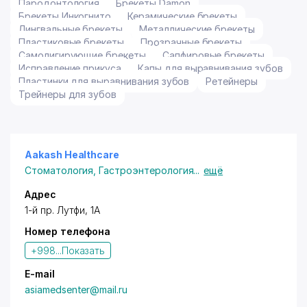
Пародонтология
Брекеты Damon
Брекеты Инкогнито
Керамические брекеты
Лингвальные брекеты
Металлические брекеты
Пластиковые брекеты
Прозрачные брекеты
Самолигирующие брекеты
Сапфировые брекеты
Исправление прикуса
Капы для выравнивания зубов
Пластинки для выравнивания зубов
Ретейнеры
Трейнеры для зубов
Aakash Healthcare
Стоматология
,
Гастроэнтерология
...
ещё
Адрес
1-й пр. Лутфи, 1А
Номер телефона
+998...
Показать
E-mail
asiamedsenter@mail.ru