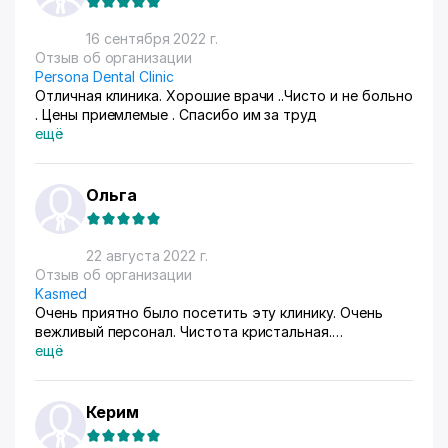
16 сентября 2022 г.
Отзыв об организации
Persona Dental Clinic
Отличная клиника. Хорошие врачи ..Чисто и не больно
. Цены приемлемые . Спасибо им за труд
ещё
Ольга
22 августа 2022 г.
Отзыв об организации
Kasmed
Очень приятно было посетить эту клинику. Очень
вежливый персонал. Чистота кристальная.
Заведующий клиники, Золотые руки. Спасибо всем
ещё
большое за вашу теплоту и внимание
Керим