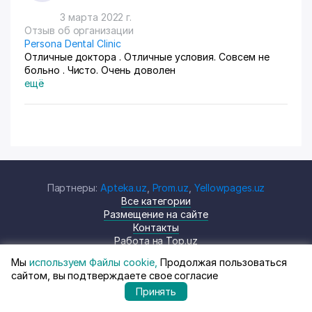
3 марта 2022 г.
Отзыв об организации
Persona Dental Clinic
Отличные доктора . Отличные условия. Совсем не
больно . Чисто. Очень доволен
ещё
Партнеры:
Apteka.uz
,
Prom.uz
,
Yellowpages.uz
Все категории
Размещение на сайте
Контакты
Работа на Top.uz
Мы
используем Файлы cookie,
Продолжая пользоваться
сайтом, вы подтверждаете свое согласие
Принять
© Top.uz, 2024 Каталог компаний
Политика