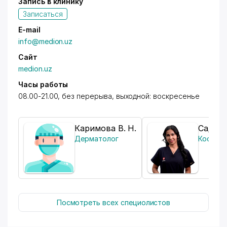
Запись в клинику
Записаться
-
УЗИ (в том числе ЭхоКГ)
E-mail
info@medion.uz
Сайт
-
Цифровая рентген
medion.uz
Часы работы
08.00-21.00, без перерыва, выходной: воскресенье
-
Лаборатория (общеклинические,
биохимические анализы, гормоны, инфекции)
Каримова В. Н.
Садико
Дерматолог
Космет
Амбулаторное лечение:
Посмотреть всех специолистов