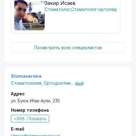
Закир Исаев
Стоматолог
,
Стоматолог-ортопед
Посмотреть всех специолистов
Stomaservice
Стоматология
,
Ортодонтия
...
ещё
Адрес
ул. Буюк Ипак йули
, 235
Номер телефона
+998...
Показать
E-mail
clinica@stomaservice.uz