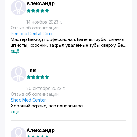
Александр
14 ноября 2023 г.
Отзыв об организации
Persona Dental Clinic
Мастер Бекзод профессионал. Вылечил зубы, сменил
штифты, коронки, закрыл удаленные зубы сверху. Без
очередей, по записи, с максимальным комфортом
ещё
Тим
20 октября 2022 г.
Отзыв об организации
Shox Med Center
Хороший сервис, все понравилось
ещё
Александр