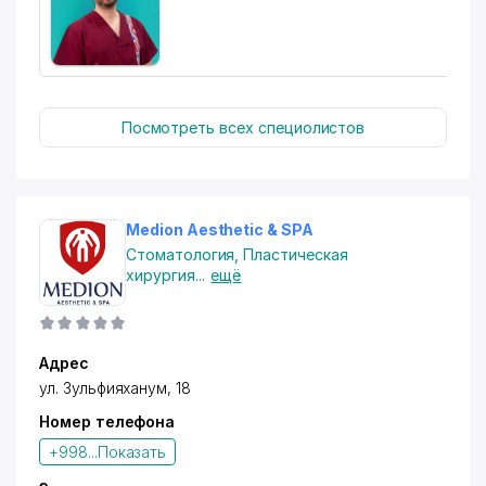
-
Ортопед
-
Психолог
Посмотреть всех специолистов
-
Лор
Medion Aesthetic & SPA
Стоматология
,
Пластическая
хирургия
...
ещё
-
Стоматолог
Адрес
-
Иследования
ул. Зульфияханум, 18
Номер телефона
+998...
Показать