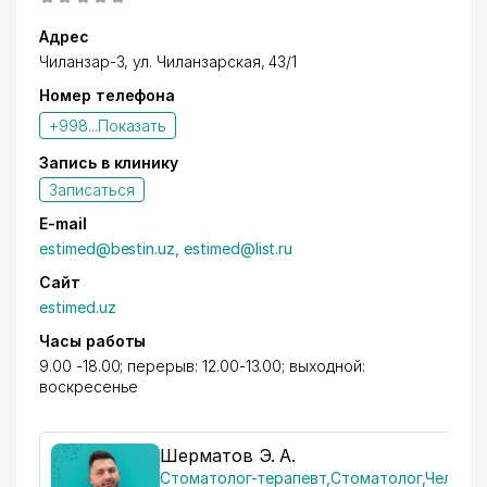
-
Кардиолог
Адрес
Чиланзар-3, ул. Чиланзарская, 43/1
Номер телефона
-
Невропатолог
+998...
Показать
Запись в клинику
Записаться
-
Эндокринолог
E-mail
estimed@bestin.uz, estimed@list.ru
-
Гинеколог
Сайт
estimed.uz
Часы работы
-
Уролог
9.00 -18.00; перерыв: 12.00-13.00; выходной:
воскресенье
-
Нейрохирург
Шерматов Э. А.
Стоматолог-терапевт
,
Стоматолог
,
Челюстн