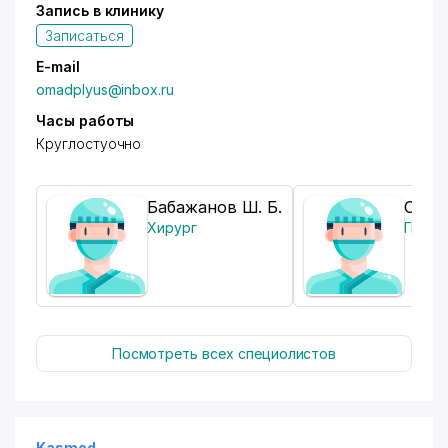
Запись в клинику
Записаться
E-mail
omadplyus@inbox.ru
Часы работы
Круглостуочно
Бабажанов Ш. Б.
Савр
Хирург
Гинек
Посмотреть всех специолистов
Kasmed