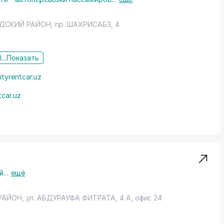
ДСКИЙ РАЙОН
,
пр. ШАХРИСАБЗ
, 4
...
Показать
tyrentcar.uz
tcar.uz
й
...
ещё
РАЙОН
, ул. АБДУРАУФА ФИТРАТА, 4 А, офис 24