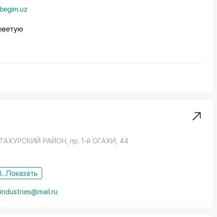
begim.uz
оветую
ТАХУРСКИЙ РАЙОН
,
пр. 1-й ОГАХИ
, 44
...
Показать
industries@mail.ru