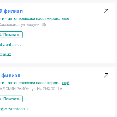
й филиал
ги - автоперевозки пассажиров
...
ещё
 Самарканд,
ул. Беруни
, 65
...
Показать
tyrentcar.uz
tcar.uz
й филиал
ги - автоперевозки пассажиров
...
ещё
АДСКИЙ РАЙОН
, ул. ИФТИХОР, 1 А
...
Показать
t@cityrentcar.uz