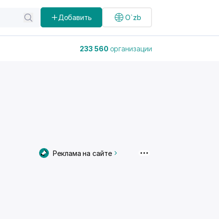
Добавить
O`zb
233 560
организации
Реклама на сайте