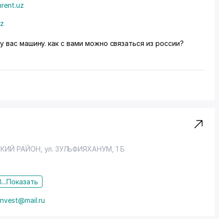
nrent.uz
uz
у вас машину. как с вами можно связаться из россии?
КИЙ РАЙОН
, ул. ЗУЛЬФИЯХАНУМ, 1 Б
...
Показать
invest@mail.ru