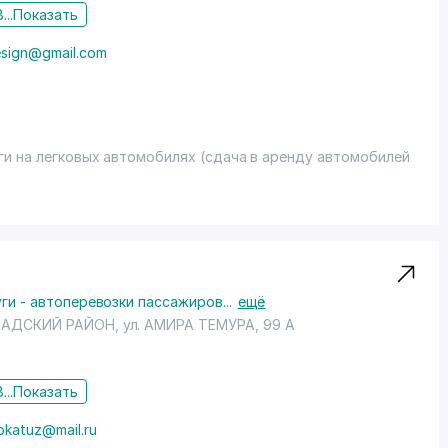
...
Показать
design@gmail.com
ги на легковых автомобилях (сдача в аренду автомобилей
ги - автоперевозки пассажиров
...
ещё
АДСКИЙ РАЙОН
,
ул. АМИРА ТЕМУРА
, 99 А
...
Показать
okatuz@mail.ru