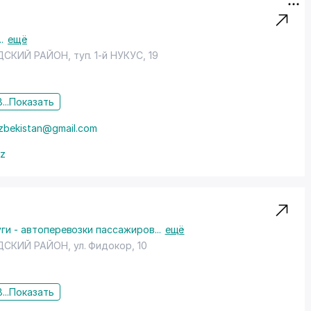
..
ещё
ДСКИЙ РАЙОН
,
туп. 1-й НУКУС
, 19
...
Показать
zbekistan@gmail.com
uz
ги - автоперевозки пассажиров
...
ещё
ДСКИЙ РАЙОН
,
ул. Фидокор
, 10
...
Показать