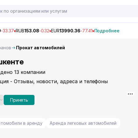
9
-33.37
RUB
153.08
-0.32
EUR
13990.36
-77.41
Подробнее
ранов
Прокат автомобилей
шкенте
йдено 13 компании
ция - Отзывы, новости, адреса и телефоны
Принять
втомобили в аренду
Аренда легковых автомобилей