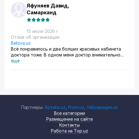
Яфуняев Давид,
Самарканд
15 июля 2026 г.
Отзыв об организации
Belova.uz
Всё понравилось и два болших красивых кабинета
доктора тоже. В одном меня доктор внимательно
осмотрела. Там на стенах висят в рамках документы,
ещё
где она выступала с докладами. Во втором
проводиться лечение разные методы
Партнеры:
Apteka.uz
,
Prom.uz
,
Yellowpages.uz
Все категории
Размещение на сайте
Контакты
Работа на Top.uz