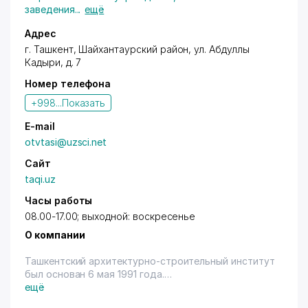
заведения
...
ещё
Адрес
г. Ташкент,
Шайхантаурский район
,
ул. Абдуллы
Кадыри
, д. 7
Номер телефона
+998...
Показать
E-mail
otvtasi@uzsci.net
Сайт
taqi.uz
Часы работы
08.00-17.00; выходной: воскресенье
О компании
Ташкентский архитектурно-строительный институт
был основан 6 мая 1991 года.
Институт включает 4 факультета:
ещё
- Архитектурный;