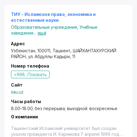
- Инженерно-строительной инфраструктуры;
- Строительство зданий и сооружений;
- Управление строительством.
ТИУ - Исламское право, экономика и
Перечень документов для поступления:
естественные науки
- заявление с указанием направления образования,
Образовательные учреждения
,
Учебные
языка и формы обучения;
заведения
...
ещё
- документ о среднем или среднем специальном
образовании (подлинник);
Адрес
- медицинская справка 086/У;
Узбекистан, 100011, Ташкент,
ШАЙХАНТАХУРСКИЙ
- копия паспорта;
РАЙОН
,
ул. Абдуллы Кадыри
, 11
- фото 3 x 4 6 шт.;
Номер телефона
- подлинник документа, дающего победителям
международных и республиканских олимпиад,
+998...
Показать
конкурсов и соревнований право поступления на
учёбу на внеконкурсной основе;
Сайт
- рекомендация воинской части для абитуриентов,
iiau.uz
окончивших срочную военную службу.
Документы принимаются с 20 июня по 20 июля.
Часы работы
Имеются подготовительные курсы, общежития,
8.00-18.00; без перерыва; выходной: воскресенье
возможность зарубежной стажировки в Германии
О компании
(Берлинский технический университет, университет
Bauhaus), Японии по целевому направлению.
Ташкентский Исламский университет был создан
Телефон для справок по подготовительным курсам:
указом президента И. Каримова 7 апреля 1999 года
241-10-97, 241-10-84