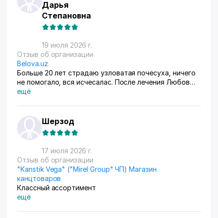
Дарья
Степановна
19 июля 2026 г.
Отзыв об организации
Belova.uz
Больше 20 лет страдаю узловатая почесуха, ничего
не помогало, вся исчесалас. После лечения Любов
Владимировны 90% болячек ушло, сейчас
ещё
долечиваюсь.
Шерзод
17 июля 2026 г.
Отзыв об организации
"Kanstik Vega" ("Mirel Group" ЧП) Магазин
канцтоваров
Классный ассортимент
ещё