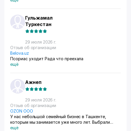
Гульжамал
Туркестан
29 июля 2026 г.
Отзыв об организации
Belova.uz
Псориас уходит Рада что преехала
ещё
Ажнеп
29 июля 2026 г.
Отзыв об организации
OZON ООО
У нас небольшой семейный бизнес в Ташкенте,
которым мы занимается уже много лет. Выбрали
схему ФБС, для нашего Узбекистана это пока
ещё