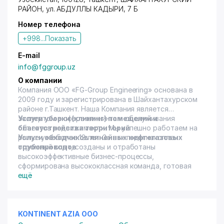
РАЙОН
, ул. АБДУЛЛЫ КАДЫРИ, 7 Б
Номер телефона
+998...
Показать
E-mail
info@fggroup.uz
О компании
Компания ООО «FG-Group Engineering» основана в
2009 году и зарегистрирована в Шайхантахурском
районе г.Ташкент. Наша Компания является
экспертом в сфере клининга и обслуживания
Услуги уборки (клининг) помещений и
объектов недвижимости. Мы успешно работаем на
благоустройства территорий
рынке уже более 12 лет. За эти годы накоплен
Услуги обходчиков линейных нефтегазовых
огромный опыт, созданы и отработаны
трубопроводов
высокоэффективные бизнес-процессы,
сформирована высококлассная команда, готовая
трудиться над поставленной задачей 24 часа в
ещё
сутки
Основными видами деятельности определены
следующие виды работ:
-проектирование, монтаж, пуско-наладка и
KONTINENT AZIA ООО
техническое обслуживание систем