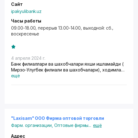
Сайт
ipakyulibank.uz
Часы работы
09.00-18.00, перерыв 13.00-14.00, выходной: сб.,
воскресенье
4 апреля 2024 г.
Банк филиаллари ва шахобчалари яхши ишламайди (
Мирзо-Улугбек филиали ва шахобчалари), ходимлари
купол муомалада булишади. Битта маълумотни олиш
ещё
учун бир хафта кутишимни айтдилар.
"Laxisam" ООО Фирма оптовой торговли
Фарм. организации
,
Оптовые фирмы
...
ещё
Адрес