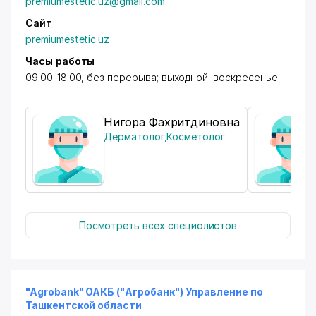
premiumestetic.uz@gmail.com
видеонаблюдения, охранной и пожарной
сигнализации
Сайт
premiumestetic.uz
Часы работы
09.00-18.00, без перерыва; выходной: воскресенье
Нигора Фахритдиновна
Дерматолог
,
Косметолог
Посмотреть всех специолистов
"Agrobank" ОАКБ ("Агробанк") Управление по
Ташкентской области