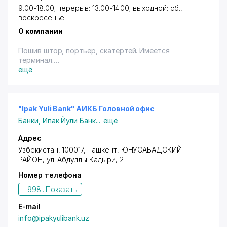
9.00-18.00; перерыв: 13.00-14.00; выходной: сб.,
воскресенье
О компании
Пошив штор, портьер, скатертей. Имеется
терминал.
ещё
Владельцам дисконтных карт с логотипом "Город
Скидок" предоставляется скидка 10% (терм., в т.ч.
on-line, нал., переч.) - на услуги салона.
"Ipak Yuli Bank" АИКБ Головной офис
Банки
,
Ипак Йули Банк
...
ещё
Адрес
Узбекистан, 100017,
Ташкент
,
ЮНУСАБАДСКИЙ
РАЙОН
,
ул. Абдуллы Кадыри
, 2
Номер телефона
+998...
Показать
E-mail
info@ipakyulibank.uz