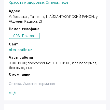
Красота и здоровье
,
Оптика
...
ещё
Адрес
Узбекистан,
Ташкент
,
ШАЙХАНТАХУРСКИЙ РАЙОН
,
ул.
Абдуллы Кадыри
, 21
Номер телефона
+998...
Показать
Сайт
bliss-optika.uz
Часы работы
9.00-19.00; воскресенье: 10.00-18.00; без перерыва;
без выходных
О компании
Оптика. Имеется терминал.
Владельцам дисконтных карт с логотипом "Город
ещё
Скидок" предоставляется скидка 10% (нал.) - на
оправы, солнцезащитные очки. Скидки не
предоставляются во время проведения акций.