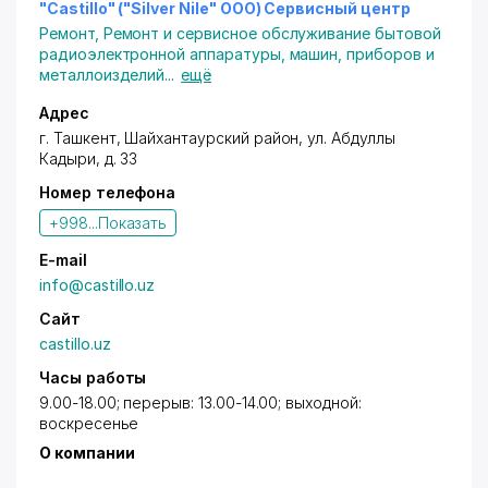
Скидки не суммируются.
"Castillo" ("Silver Nile" ООО) Сервисный центр
Ремонт
,
Ремонт и сервисное обслуживание бытовой
радиоэлектронной аппаратуры, машин, приборов и
металлоизделий
...
ещё
Адрес
г. Ташкент
,
Шайхантаурский район
,
ул. Абдуллы
Кадыри
, д. 33
Номер телефона
+998...
Показать
E-mail
info@castillo.uz
Сайт
castillo.uz
Часы работы
9.00-18.00; перерыв: 13.00-14.00; выходной:
воскресенье
О компании