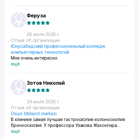
единственный вариант. Дома все сами упаковываем и
маркируем, а потом отвозим готовые заказы в пункт
приема. Покупатели из рахных стран берут, из
Феруза
России особенно много, узбекский хлопок там
любят) За продажами следим через приложение, оно
очень помогает все контролировать, да и удобное
26 июля 2026 г.
само по себе
Отзыв об организации
Юнусабадский профессиональный колледж
компьютерных технологий
Мне очень интересно
ещё
Зотов Николай
24 июля 2026 г.
Отзыв об организации
Osiyo tibbiyot markazi
В клинике самая лучшая гастроскопия колоноскопия
бронхоскопия. У профессора Узакова Жахонгира
Низамовича.
ещё