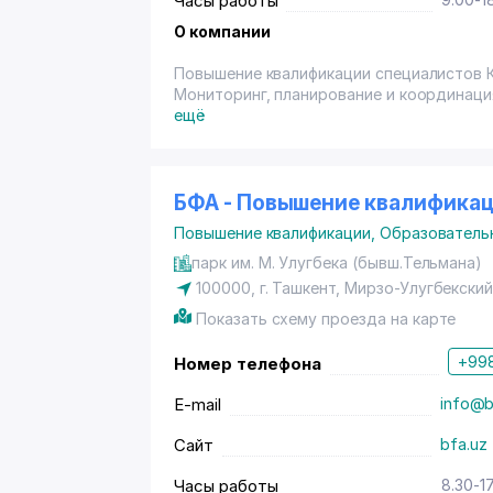
Часы работы
О компании
Повышение квалификации специалистов 
Мониторинг, планирование и координаци
вопросам стандартизации и метрологиче
ещё
Измерение, поверка, ремонт и аттестац
документов по метрологическому обесп
Техническая поддержка, испытание, рем
технологий установленных на сети теле
БФА - Повышение квалифика
Развитие услуг телекоммуникаций, внед
Повышение квалификации
,
Образователь
проектов;
Планирование сети телекоммуникаций Ко
парк им. М. Улугбека (бывш.Тельмана)
Подготовка предложений по реализации 
100000, г. Ташкент,
Мирзо-Улугбекский
Компании, тестирование новых инноваци
Показать схему проезда на карте
Сбор, обобщение и представление новых
Республиканских выставках;
+998
Номер телефона
Контроль показателей и нормативов кач
Компанией;
E-mail
info@b
Оптимизация развития ресурсов и проце
Разработка и внедрение корпоративной 
Сайт
bfa.uz
Компании;
Ведение организационной и технической
Часы работы
8.30-1
Контроль функционирования и развития