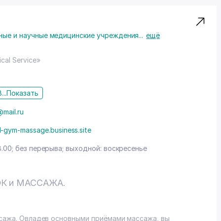
ные и научные медицинские учреждения
...
ещё
cal Service»
...
Показать
@mail.ru
l-gym-massage.business.site
8.00; без перерыва; выходной: воскресенье
ЛФК и МАССАЖА.
ассажа. Овладев основными приёмами массажа, вы