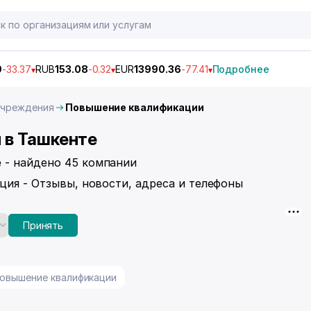
9
-33.37
RUB
153.08
-0.32
EUR
13990.36
-77.41
Подробнее
учреждения
Повышение квалификации
 в Ташкенте
 - найдено 45 компании
ция - Отзывы, новости, адреса и телефоны
Принять
овышение квалификации