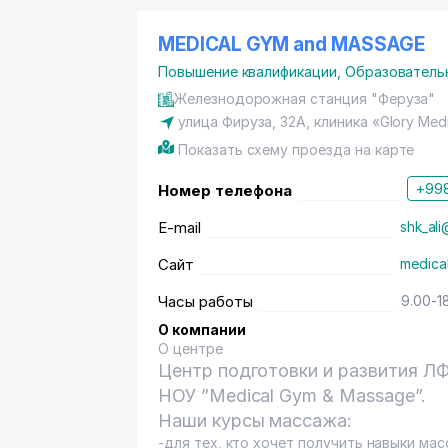
MEDICAL GYM and MASSAGE
Повышение квалификации
,
Образователь
Железнодорожная станция "Феруза"
улица Фируза, 32А, клиника «Glory Medi
Показать схему проезда на карте
+998
Номер телефона
E-mail
shk_ali
Сайт
medica
Часы работы
9.00-1
О компании
О центре
Центр подготовки и развития 
НОУ ”Medical Gym & Massage”.
Наши курсы массажа:
-для тех, кто хочет получить навыки м