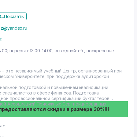
ощь в трудоустройстве
цензии на образовательную
...
Показать
uz@yandex.ru
ала и кадрового консалтинга. Выгодные условия и высокая
z
м нашей работы. И это подтверждается теми
т наши клиенты.
8.00; перерыв: 13.00-14.00; выходной: сб., воскресенье
 – это независимый учебный Центр, организованный при
еском Университете, при поддержке аудиторской
ональной подготовкой и повышением квалификации
х специалистов в сфере финансов. Подготовка
ной профессиональной сертификации бухгалтеров
енной Ассоциацией Присяжных Сертифицированных
предоставляются скидки в размере 30%!!!
са»
ы: