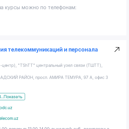
на курсы можно по телефонам:
тия телекоммуникаций и персонала
ес-центр), "TShTT" центральный узел связи (ТШТТ),
АДСКИЙ РАЙОН
,
просп. АМИРА ТЕМУРА
, 97 А, офис 3
...
Показать
pdc.uz
telecom.uz
8.00; перерыв: 13.00-14.00; выходной: суб., воскресенье