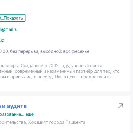
...
Показать
1@mail.ru
.uz
0.00; без перерыва; выходной: воскресенье
ду, учебный центр
ёжный, современный и незаменимый партнёр для тех, кто
и вперёд. Наша цель – предоставить
мым способствовать успеху наших клиентов. Наша
значительно повысить квалификацию слушателей, расширить
ЕНИЕ — ЗАЛОГ УСПЕХА И
я главным критерием нашей работы. В 2006 году УЦ
 и аудита
Лучший преподаватель года» и лауреатом конкурса
разование
...
ещё
едение». Широкий спектр услугнашего агентства
М СТОИТ ОСТАНОВИТЬ
роительства, Хокимият города Ташкента