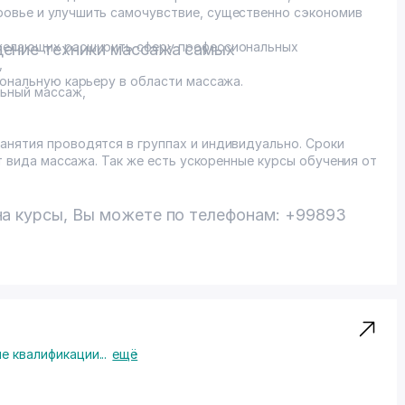
ровье и улучшить самочувствие, существенно сэкономив
 желающих расширить сферу профессиональных
дение техники массажа самых
,
иональную карьеру в области массажа.
льный массаж,
анятия проводятся в группах и индивидуально. Сроки
от вида массажа. Так же есть ускоренные курсы обучения от
на курсы, Вы можете по телефонам: +99893
е квалификации
...
ещё