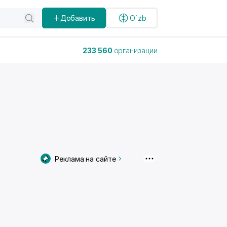
Добавить
O`zb
233 560
организации
Реклама на сайте