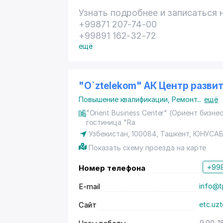
Узнать подробнее и записаться 
+99871 207-74-00
+99891 162-32-72
ещё
"O`ztelekom" АК Центр разви
Повышение квалификации
,
Ремонт
...
ещё
"Orient Business Center" (Ориент бизн
гостиница "Ra
Узбекистан, 100084,
Ташкент
,
ЮНУСАБ
Показать схему проезда на карте
+998
Номер телефона
E-mail
info@t
Сайт
etc.uz
9.00-1