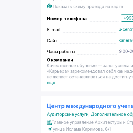
Показать схему проезда на карте
+998
Номер телефона
E-mail
u-centr
Сайт
kariera
Часы работы
9.00-2
О компании
Качественное обучение — залог успеха и карьеры! Созданный в 2002 го
«Карьера» зарекомендовал себя как над
не желает останавливаться на достигнутом и привык идт
услуги самого высокого качества и тем са
ещё
задача – путем интенсивного тренинга 
их кругозор, поднять их профессиональный уровень. КАЧЕСТВЕННОЕ ОБУЧ
КАРЬЕРЫ! ЭТО НЕ ПУСТЫЕ СЛОВА И в этом раз за разом убеждаются люди, прошедшие обучение в
УЦ «Карьера». Именно качество являетс
Центр международного учета
«Карьера» стал победителем конкурса «
Аудиторские услуги
,
Дополнительное об
«Лучшее негосударственное учебное зав
«Карьера» позволяет решить ряд задач и проблем. 10 ПРИЧИН ПОЧЕМУ ВА
Главное управление Архитектуры и Ст
СВОЙ ВЫБОР НА УЦ “КАРЬЕРА” Высококвалифицированные преподаватели-практики
улица Ислама Каримова, 8/1