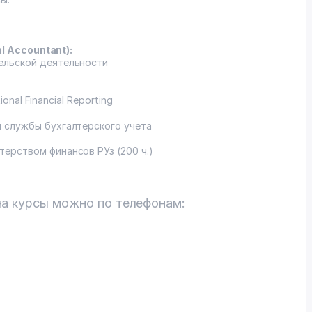
al Accountant):
ельской деятельности
ional Financial Reporting
 службы бухгалтерского учета
ерством финансов РУз (200 ч.)
на курсы можно по телефонам: