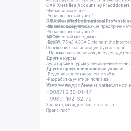
CAP (Certified Accounting Practitioner):
-Финансовый учёт-1.
-Управленческий учёт-1.
-Налоги и налогообложение
CIPA (Certified International Profession
-Правовое регулирование предпринимат
-Финансовый учёт-2.
-Управленческий учёт-2.
-Финансовый менеджмент.
ACCA:
-Аудит.
-DipIFR.(75 ч.) ACCA Diploma in the Internat
Повышение квалификации бухгалтеров
- Повышение квалификации руководителя
Другие курсы:
Аудиторские курсы утверждённые минист
Другие профессиональные услуги:
-Ведение и восстановление учёта.
-Разработка учётной политики.
-Консалтинг.
Узнать подробнее и записаться 
+99871 239-01-47
+99891 162-32-72
Звоните, мы ждем вашего звонка!
Прайс-лист