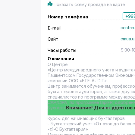
Индивидуальный подход Классы в центре г.Ташкента, оснащенные современным оборудованием
Показать схему проезда на карте
Гибкий график занятий (мы работаем с 10.00 до 20.00) Реальная пом
Оптимальное соотношение цены и качества образования Наличие ли
+998
Номер телефона
деятельность Широкий спектр реально читаемых курсов Обратная связь и контроль качества
обучения Гибкая система скидок СЕРЬЁЗНЫЙ ОПЫТ, СОВРЕМЕННЫЕ И ЭФФЕКТИВНЫЕ МЕТОДЫ,
E-mail
centrе
ЧЁТКИЕ ЦЕЛИ РАБОТА НА РЕЗУЛЬТАТ! Кадровое агентство «Карьера» является одним из лидеров в
сфере трудоустройства, подбора персон
Сайт
cmua.u
результативность являются фундаменто
результатами, которые реально получаю
Часы работы
9.00-1
О компании
О Центре
«Центр международного учета и аудита»
Ташкентском Государственном Экономич
компании OOO «FTF-AUDIT».
Центр занимается обучением, професси
бухгалтеров и аудиторов, а также други
специалистов по программе международ
CAP/CIPA, по программе DipIFR, одобр
Внимание! Для студентов 
Бухгалтеров Великобритании (ACCA).
Курсы для начинающих бухгалтеров:
- Бухгалтерский учет «От азов до балан
-«1-С Бухгалтерия»
Международные профессиональные курс