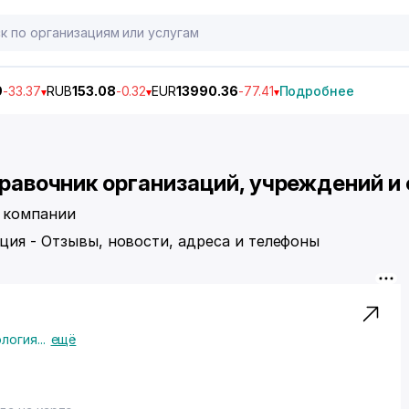
9
-33.37
RUB
153.08
-0.32
EUR
13990.36
-77.41
Подробнее
справочник организаций, учреждений и
2 компании
ция - Отзывы, новости, адреса и телефоны
логия
...
ещё