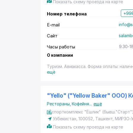
Показать схему проезда на карте
+998
Номер телефона
E-mail
info@s
Сайт
salamb
Часы работы
9.30-1
О компании
Туризм. Авиакасса. Форма оплаты: налич
ещё
"Yello" ("Yellow Baker" ООО) 
Рестораны
,
Кофейня
...
ещё
спорткомплекс "Ёшлик" (бывш."Старт"
Узбекистан, 100052,
Ташкент
,
МИРЗО-
Показать схему проезда на карте