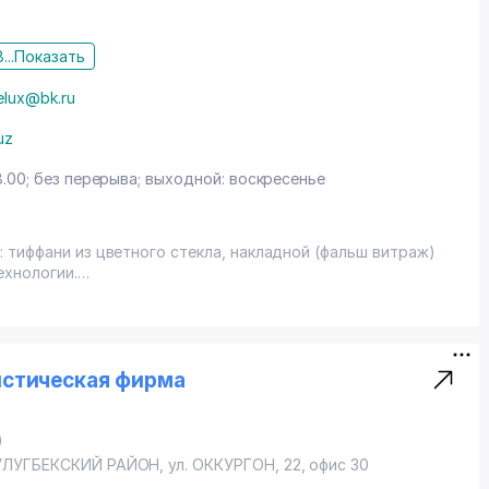
...
Показать
delux@bk.ru
uz
8.00; без перерыва; выходной: воскресенье
 тиффани из цветного стекла, накладной (фальш витраж)
ехнологии.
истическая фирма
)
УЛУГБЕКСКИЙ РАЙОН
, ул. ОККУРГОН, 22, офис 30