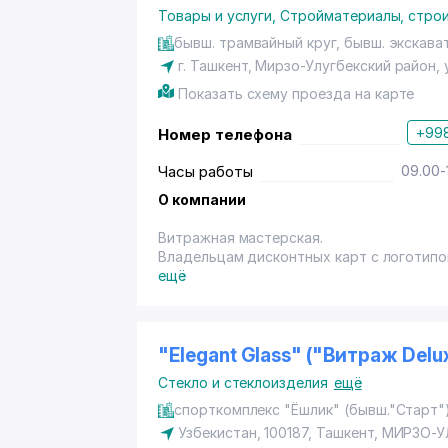
Товары и услуги
,
Стройматериалы, строи
бывш. трамвайный круг, бывш. экскава
г. Ташкент
,
Мирзо-Улугбекский район
,
Показать схему проезда на карте
+998
Номер телефона
Часы работы
09.00-
О компании
Витражная мастерская.
Владельцам дисконтных карт с логотипо
нал., переч.)на изготовление художеств
ещё
"Elegant Glass" ("Витраж Delu
Стекло и стеклоизделия
ещё
спорткомплекс "Ёшлик" (бывш."Старт"
Узбекистан, 100187,
Ташкент
,
МИРЗО-У