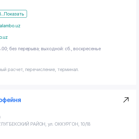
...
Показать
alambo.uz
o.uz
8.00; без перерыва; выходной: сб., воскресенье
ный расчет, перечисление, терминал.
Кофейня
)
УЛУГБЕКСКИЙ РАЙОН
, ул. ОККУРГОН, 10/18