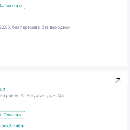
...
Показать
z
22.00; без перерыва; без выходных
м "Город Скидок" предоставляется cкидка в размере
вание. Скидки не предоставляются во время проведения
щё
ий район
, Ул Аккурган, дом 23А
...
Показать
block@mail.ru