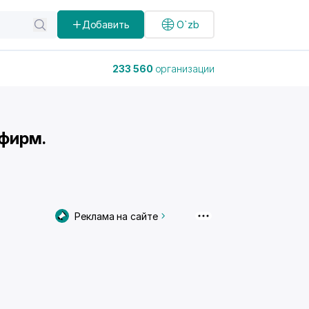
Добавить
O`zb
233 560
организации
 фирм.
Реклама на сайте