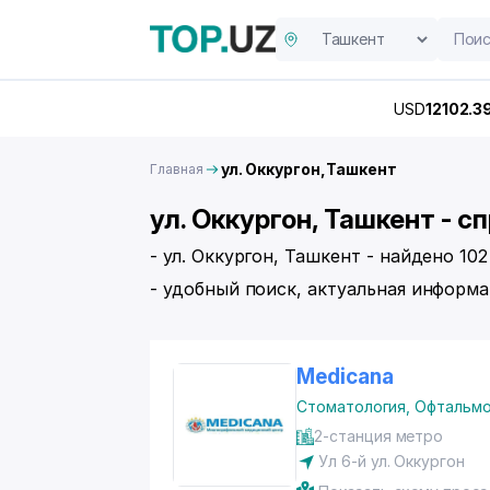
USD
12102.3
ул. Оккургон,Ташкент
Главная
ул. Оккургон, Ташкент - 
- ул. Оккургон, Ташкент - найдено 10
- удобный поиск, актуальная информа
Medicana
Стоматология
,
Офтальмо
2-станция метро
Ул 6-й
ул. Оккургон