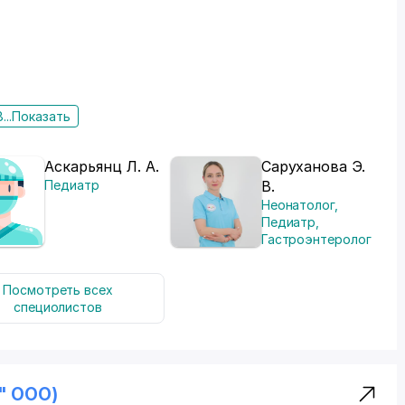
...
Показать
Аскарьянц Л. А.
Саруханова Э.
Педиатр
В.
Неонатолог
,
Педиатр
,
Гастроэнтеролог
Посмотреть всех
специолистов
s" ООО)