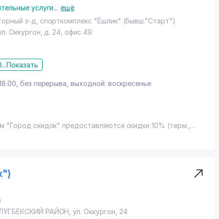
тельные услуги
...
ещё
торный з-д, спорткомплекс "Ёшлик" (бывш."Старт")
ул. Оккургон
, д. 24, офис 49
...
Показать
18.00, без перерыва, выходной: воскресенье
м "Город скидок" предоставляются скидки 10% (терм.,
енных стекол (витражей)
x")
)
ЛУГБЕКСКИЙ РАЙОН
,
ул. Оккургон
, 24