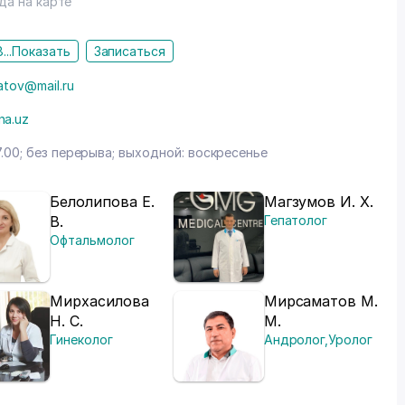
да на карте
...
Показать
Записаться
atov@mail.ru
na.uz
7.00; без перерыва; выходной: воскресенье
Белолипова Е.
Магзумов И. Х.
В.
Гепатолог
Офтальмолог
Мирхасилова
Мирсаматов М.
Н. С.
М.
Гинеколог
Андролог
,
Уролог