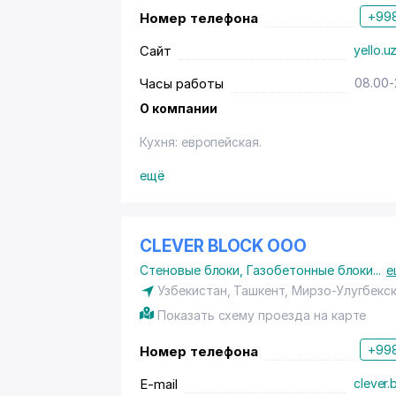
+998
Номер телефона
Сайт
yello.u
Часы работы
08.00-
О компании
Кухня: европейская.
Владельцам дисконтных карт с логотипо
ещё
10% (терм., нал.) - на частное обслужи
акций.
CLEVER BLOCK ООО
Стеновые блоки
,
Газобетонные блоки
...
е
Узбекистан, Ташкент,
Мирзо-Улугбекск
Показать схему проезда на карте
+998
Номер телефона
E-mail
clever.