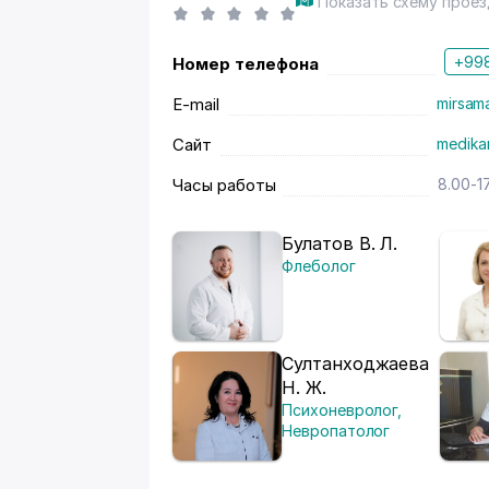
Показать схему проез
+998
Номер телефона
E-mail
mirsam
Сайт
medika
Часы работы
8.00-1
Булатов В. Л.
Флеболог
Султанходжаева
Н. Ж.
Психоневролог
,
Невропатолог