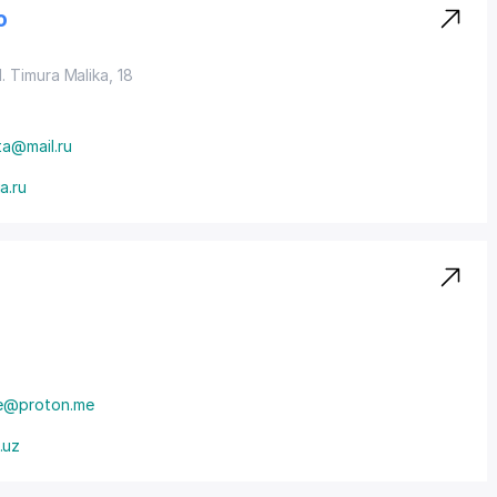
о
ul. Timura Malika, 18
ta@mail.ru
a.ru
e@proton.me
.uz