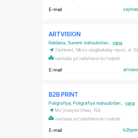
E-mail
saymax
ARTVISION
Reklama
,
Suvenir mahsulotlari
...
yana
Tashkent,
Mirzo-ulugbekskiy rayon
, ul. 
xaritada yo'nalishlarni ko'rsatish
E-mail
artvis
B2B PRINT
Poligrafiya
,
Poligrafiya mahsulotlari
...
yana
Mo'ynaq ko'chasi, 15A
xaritada yo'nalishlarni ko'rsatish
E-mail
b2bpri