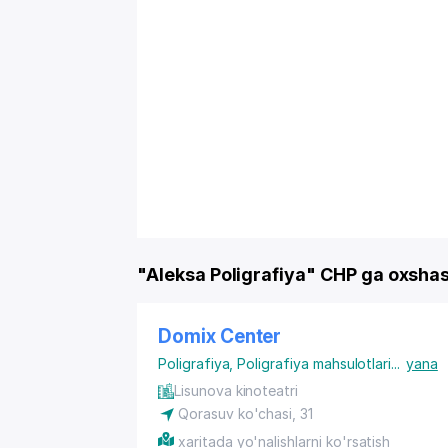
"Aleksa Poligrafiya" CHP ga oxsha
Domix Center
Poligrafiya
,
Poligrafiya mahsulotlari
...
yana
Lisunova kinoteatri
Qorasuv ko'chasi, 31
xaritada yo'nalishlarni ko'rsatish