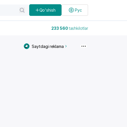
Qo'shish
Рус
233 560
tashkilotlar
Saytdagi reklama