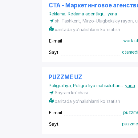
CTA - Маркетинговое агенств
Reklama
,
Reklama agentligi
...
yana
sh. Tashkent,
Mirzo-Ulugbekskiy rayon
, 
xaritada yo'nalishlarni ko'rsatish
E-mail
work-c
Sayt
ctamedi
PUZZME UZ
Poligrafiya
,
Poligrafiya mahsulotlari
...
yana
Sayram ko'chasi
xaritada yo'nalishlarni ko'rsatish
E-mail
puzzm
Sayt
puzzme