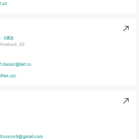
t.uz
..
yana
 Chinabad, 49
f.classic@lait.ru
flex.uz/
toxirov9@gmail.com