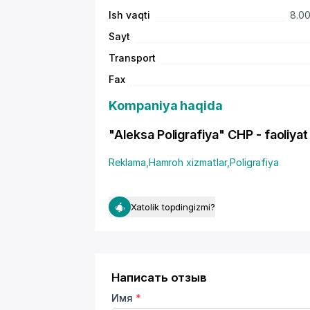
Ish vaqti
8.00
Sayt
Transport
Fax
Kompaniya haqida
"Aleksa Poligrafiya" CHP - faoliyat 
Reklama
,
Hamroh xizmatlar
,
Poligrafiya
Xatolik topdingizmi?
Написать отзыв
Имя
*