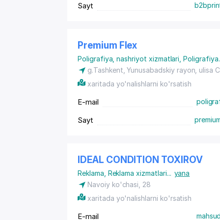
Sayt
b2bprin
Premium Flex
Poligrafiya, nashriyot xizmatlari
,
Poligrafiya
.
g.Tashkent,
Yunusabadskiy rayon
, ulisa
xaritada yo'nalishlarni ko'rsatish
E-mail
poligra
Sayt
premium
IDEAL CONDITION TOXIROV
Reklama
,
Reklama xizmatlari
...
yana
Navoiy ko'chasi, 28
xaritada yo'nalishlarni ko'rsatish
E-mail
mahsud