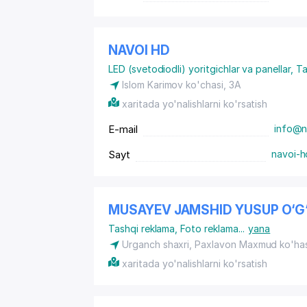
NAVOI HD
LED (svetodiodli) yoritgichlar va panellar
,
Ta
Islom Karimov ko'chasi, 3A
xaritada yo'nalishlarni ko'rsatish
E-mail
info@n
Sayt
navoi-h
MUSAYEV JAMSHID YUSUP O‘G‘
Tashqi reklama
,
Foto reklama
...
yana
Urganch shaxri, Paxlavon Maxmud ko'hasi
xaritada yo'nalishlarni ko'rsatish