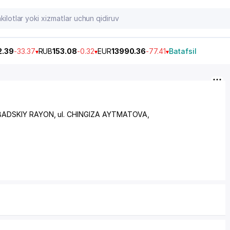
2.39
-33.37
RUB
153.08
-0.32
EUR
13990.36
-77.41
Batafsil
ADSKIY RAYON
, ul. CHINGIZA AYTMATOVA,