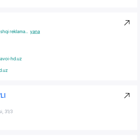
shqi reklama
...
yana
avoi-hd.uz
d.uz
LI
, 31/3