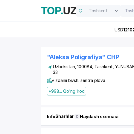
USD
1210
"Aleksa Poligrafiya" CHP
Uzbekistan, 100084,
Tashkent
,
YUNUSAB
33
v zdanii bivsh. sentra plova
+998... Qo'ng'iroq
Sharhlar
Info
Haydash sxemasi
0