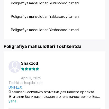
Poligrafiya mahsulotlari Yunusobod tumani
Poligrafiya mahsulotlari Yakkasaroy tumani
Poligrafiya mahsulotlari Yashnobod tumani
Poligrafiya mahsulotlari Toshkentda
Shaxzod
April 3, 2025
Tashkilot haqida izoh
UNIFLEX
Я заказал несколько этикетки для нашего проекта.
Этикетки были как я сказал и очень качественно. Ещё
есть свои дизайнеры👍
yana