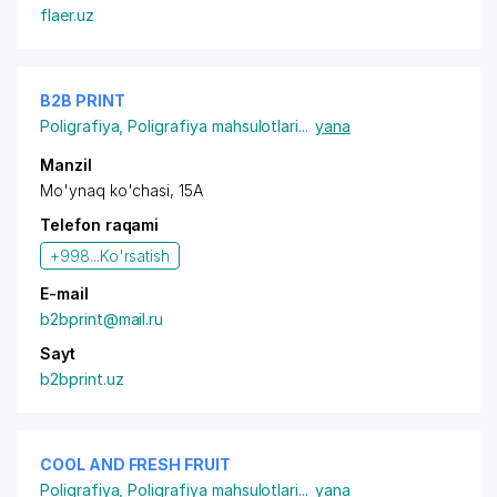
flaer.uz
B2B PRINT
Poligrafiya
,
Poligrafiya mahsulotlari
...
yana
Manzil
Mo'ynaq ko'chasi, 15A
Telefon raqami
+998...
Ko'rsatish
E-mail
b2bprint@mail.ru
Sayt
b2bprint.uz
COOL AND FRESH FRUIT
Poligrafiya
,
Poligrafiya mahsulotlari
...
yana