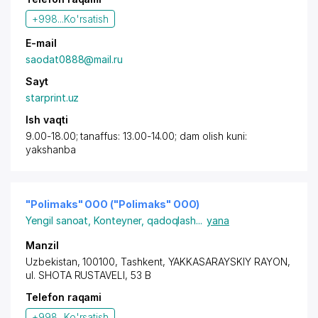
+998...
Ko'rsatish
E-mail
saodat0888@mail.ru
Sayt
starprint.uz
Ish vaqti
9.00-18.00; tanaffus: 13.00-14.00; dam olish kuni:
yakshanba
"Polimaks" OOO ("Polimaks" OOO)
Yengil sanoat
,
Konteyner, qadoqlash
...
yana
Manzil
Uzbekistan, 100100,
Tashkent
,
YAKKASARAYSKIY RAYON
,
ul. SHOTA RUSTAVELI, 53 B
Telefon raqami
+998...
Ko'rsatish