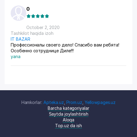
0
October 2, 2020
Tashkilot haqida izoh
IT BAZAR
Профессионалы своего дело! Спасибо вам ребята!
Особенно сотруднице Диле!!!
yana
Hamkorlar:
Apteka.uz
,
Prom.uz
,
Yellowpages.uz
Barcha kategoriyalar
Saytda joylashtirish
Aloqa
Top.uz da ish