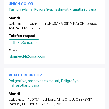
UNION COLOR
Tashqi reklama
,
Poligrafiya, nashriyot xizmatlari
...
yana
Manzil
Uzbekistan, Tashkent,
YUNUSABADSKIY RAYON
,
prosp.
AMIRA TEMURA
, 98
Telefon raqami
+998...
Ko'rsatish
E-mail
islombek14@gmail.com
VOXEL GROUP CHP
Poligrafiya, nashriyot xizmatlari
,
Poligrafiya
mahsulotlari
...
yana
Manzil
Uzbekistan, 100187, Tashkent,
MIRZO-ULUGBEKSKIY
RAYON
, ul. BUYUK IPAK YULI, 204