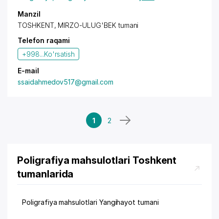
Manzil
TOSHKENT, MIRZO-ULUG'BEK tumani
Telefon raqami
+998...
Ko'rsatish
E-mail
ssaidahmedov517@gmail.com
1
2
Poligrafiya mahsulotlari Toshkent
tumanlarida
Poligrafiya mahsulotlari Yangihayot tumani