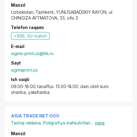
Manzil
Uzbekistan,
Tashkent
,
YUNUSABADSKIY RAYON
, ul.
CHINGIZA AYTMATOVA, 33, ofis 3
Telefon raqami
+998...
Ko'rsatish
E-mail
sigma-print.uz@bk.ru
Sayt
sigmaprint.uz
Ish vaqti
09.00-18.00; tanaffus: 13.00-14.00; dam olish kuni:
shanba, yakshanba
ASIA TRADE NET OOO
Tashqi reklama
,
Poligrafiya mahsulotlari
...
yana
Manzil