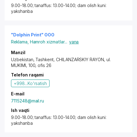
9.00-18.00; tanaffus: 13.00-14.00; dam olish kuni:
yakshanba
"Dolphin Print" OOO
Reklama
,
Hamroh xizmatlar
...
yana
Manzil
Uzbekistan,
Tashkent
,
CHILANZARSKIY RAYON
, ul.
MUKIMI, 100, ofis 26
Telefon raqami
+998...
Ko'rsatish
E-mail
7115248@mail.ru
Ish vaqti
9.00-18.00; tanaffus: 13.00-14.00; dam olish kuni:
yakshanba