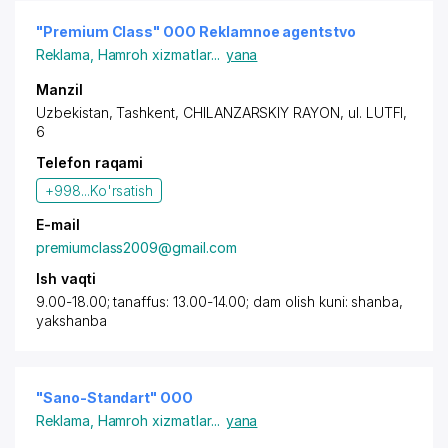
"Premium Class" OOO Reklamnoe agentstvo
Reklama
,
Hamroh xizmatlar
...
yana
Manzil
Uzbekistan,
Tashkent
,
CHILANZARSKIY RAYON
, ul. LUTFI,
6
Telefon raqami
+998...
Ko'rsatish
E-mail
premiumclass2009@gmail.com
Ish vaqti
9.00-18.00; tanaffus: 13.00-14.00; dam olish kuni: shanba,
yakshanba
"Sano-Standart" OOO
Reklama
,
Hamroh xizmatlar
...
yana