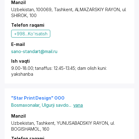
Manzil
Uzbekistan, 100069,
Tashkent
,
ALMAZARSKIY RAYON
, ul.
SHIROK, 100
Telefon raqami
+998...
Ko'rsatish
E-mail
sano-standart@mail.ru
Ish vaqti
9.00-18.00; tanaffus: 12.45-13.45; dam olish kuni:
yakshanba
"Star Print Design" OOO
Bosmaxonalar
,
Ulgurji savdo
...
yana
Manzil
Uzbekistan,
Tashkent
,
YUNUSABADSKIY RAYON
, ul.
BOGISHAMOL, 160
Telefon raqami