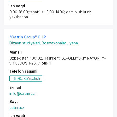
Ish vaqti
9.00-18.00; tanaffus: 13.00-14.00; dam olish kuni:
yakshanba
"Catrin Group" CHP
Dizayn studiyalari
,
Bosmaxonalar
...
yana
Manzil
Uzbekistan, 100102,
Tashkent
,
SERGELIYSKIY RAYON
, m-
v YULDOSH-2S, 7, ofis 4
Telefon raqami
+998...
Ko'rsatish
E-mail
info@catrin.uz
Sayt
catrin.uz
Ish vaqti