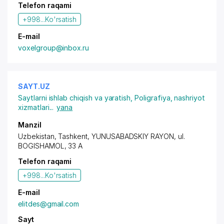
Telefon raqami
+998...
Ko'rsatish
E-mail
voxelgroup@inbox.ru
SAYT.UZ
Saytlarni ishlab chiqish va yaratish
,
Poligrafiya, nashriyot
xizmatlari
...
yana
Manzil
Uzbekistan, Tashkent,
YUNUSABADSKIY RAYON
, ul.
BOGISHAMOL, 33 A
Telefon raqami
+998...
Ko'rsatish
E-mail
elitdes@gmail.com
Sayt