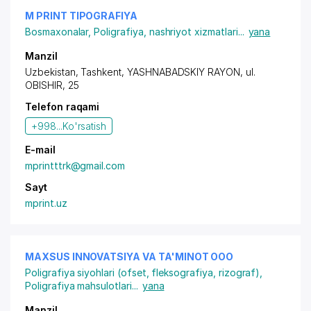
M PRINT TIPOGRAFIYA
Bosmaxonalar
,
Poligrafiya, nashriyot xizmatlari
...
yana
Manzil
Uzbekistan, Tashkent,
YASHNABADSKIY RAYON
, ul.
OBISHIR, 25
Telefon raqami
+998...
Ko'rsatish
E-mail
mprintttrk@gmail.com
Sayt
mprint.uz
MAXSUS INNOVATSIYA VA TA'MINOT OOO
Poligrafiya siyohlari (ofset, fleksografiya, rizograf)
,
Poligrafiya mahsulotlari
...
yana
Manzil