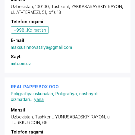
Uzbekistan, 100100, Tashkent,
YAKKASARAYSKIY RAYON
,
ul. AT-TERMEZI, 51, ofis 18
Telefon raqami
+998...
Ko'rsatish
E-mail
maxsusinnovatsiya@gmail.com
Sayt
mitcom.uz
REAL PAPER BOX OOO
Poligrafiya uskunalari
,
Poligrafiya, nashriyot
xizmatlari
...
yana
Manzil
Uzbekistan, Tashkent,
YUNUSABADSKIY RAYON
, ul.
TURKKURGON, 69
Telefon raqami