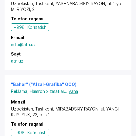
Uzbekistan, Tashkent,
YASHNABADSKIY RAYON
,
ul. 1-ya
M. RIYOZI
, 2
Telefon raqami
+998...
Ko'rsatish
E-mail
info@atn.uz
Sayt
atn.uz
"Bahor" ("Afzal-Grafika" OOO)
Reklama
,
Hamroh xizmatlar
...
yana
Manzil
Uzbekistan, Tashkent,
MIRABADSKIY RAYON
, ul. YAN
GI
KUYLYUK
, 23, ofis 1
Telefon raqami
+998...
Ko'rsatish