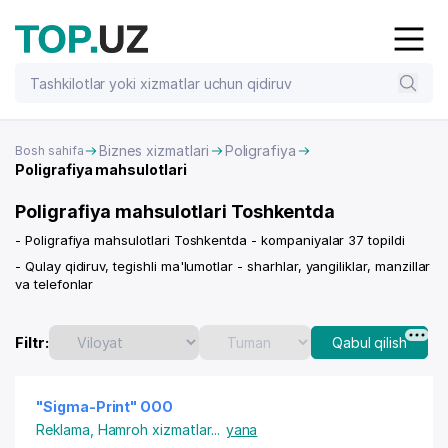
Biznes xizmatlari
Poligrafiya
Bosh sahifa
Poligrafiya mahsulotlari
Poligrafiya mahsulotlari Toshkentda
- Poligrafiya mahsulotlari Toshkentda - kompaniyalar 37 topildi
- Qulay qidiruv, tegishli ma'lumotlar - sharhlar, yangiliklar, manzillar
va telefonlar
Filtr:
Qabul qilish
"Sigma-Print" OOO
Reklama
,
Hamroh xizmatlar
...
yana