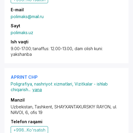
E-mail
polimaks@mail.ru
Sayt
polimaks.uz
Ish vaqti
9.00-17.00; tanaffus: 12.00-13.00, dam olish kuni:
yakshanba
APRINT CHP
Poligrafiya, nashriyot xizmatlari
,
Vizitkalar - ishlab
chiqarish
...
yana
Manzil
Uzbekistan, Tashkent,
SHAYXANTAXURSKIY RAYON
,
ul.
NAVOI
, 6, ofis 19
Telefon raqami
+998...
Ko'rsatish