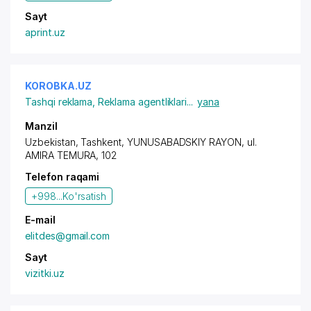
Sayt
aprint.uz
KOROBKA.UZ
Tashqi reklama
,
Reklama agentliklari
...
yana
Manzil
Uzbekistan, Tashkent,
YUNUSABADSKIY RAYON
,
ul.
AMIRA TEMURA
, 102
Telefon raqami
+998...
Ko'rsatish
E-mail
elitdes@gmail.com
Sayt
vizitki.uz