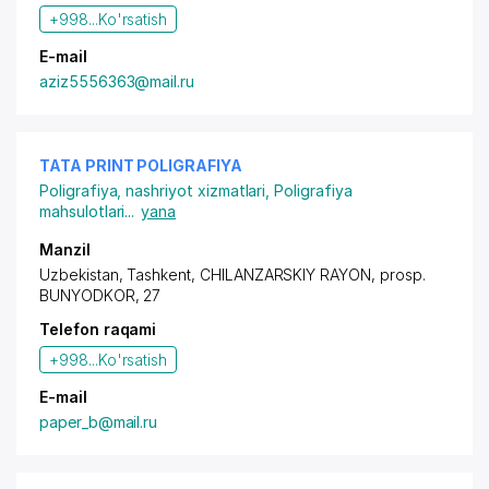
+998...
Ko'rsatish
E-mail
aziz5556363@mail.ru
TATA PRINT POLIGRAFIYA
Poligrafiya, nashriyot xizmatlari
,
Poligrafiya
mahsulotlari
...
yana
Manzil
Uzbekistan, Tashkent,
CHILANZARSKIY RAYON
,
prosp.
BUNYODKOR
, 27
Telefon raqami
+998...
Ko'rsatish
E-mail
paper_b@mail.ru