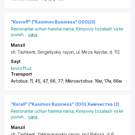
"Kovroff" ("Kasimov Business" ООО)(3)
Restoranlar uchun hamma narsa
,
Kimyoviy tozalash va kir
yuvish
...
yana
Manzil
sh. Tashkent
,
Sergeliyskiy rayon
,
ul. Mirza Xaydar
, d. 112
Sayt
kovroff.uz
Transport
Avtobus: 11, 45, 47, 66, 77; Mikroavtobus: 16м, 17м, 66м
"Korall" ("Kasimov Business" ООО) Химчистка (2)
Restoranlar uchun hamma narsa
,
Kimyoviy tozalash va kir
yuvish
...
yana
Manzil
sh. Tashkent
,
Yakkasarayskiy rayon
,
pr-t Babura
, d. 6