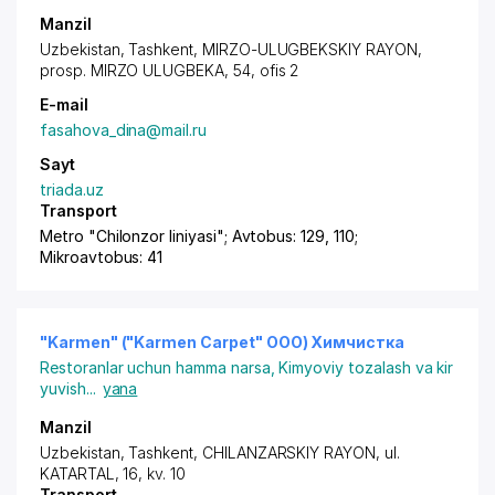
Manzil
Uzbekistan,
Tashkent
,
MIRZO-ULUGBEKSKIY RAYON
,
prosp. MIRZO ULUGBEKA
, 54, ofis 2
E-mail
fasahova_dina@mail.ru
Sayt
triada.uz
Transport
Metro "Chilonzor liniyasi"; Avtobus: 129, 110;
Mikroavtobus: 41
"Karmen" ("Karmen Carpet" ООО) Химчистка
Restoranlar uchun hamma narsa
,
Kimyoviy tozalash va kir
yuvish
...
yana
Manzil
Uzbekistan,
Tashkent
,
CHILANZARSKIY RAYON
, ul.
KATARTAL, 16, kv. 10
Transport