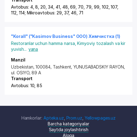
Avtobus: 4, 8, 20, 34, 41, 48, 69, 70, 79, 99, 102, 107,
112, 114; Mikroavtobus: 29, 37, 46, 71
"Korall" ("Kasimov Business" ООО) Химчистка (1)
Restoranlar uchun hamma narsa
,
Kimyoviy tozalash va kir
yuvish
...
yana
Manzil
Uzbekistan, 100084,
Tashkent
,
YUNUSABADSKIY RAYON
,
ul. OSIYO, 89 A
Transport
Avtobus: 10, 85
Hamkorlar:
Apteka.uz
,
Prom.uz
,
Yellowpages.uz
Barcha kategoriyalar
Saytda joylashtirish
Aloqa