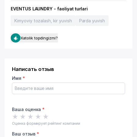
EVENTUS LAUNDRY - faoliyat turlari
Kimyoviy tozalash, kir yuvish
Parda yuvish
Xatolik topdingizmi?
Написать отзыв
Имя
*
Ваша оценка
*
★
★
★
★
★
Оценка формирует рейтинг компании
Ваш отзыв
*