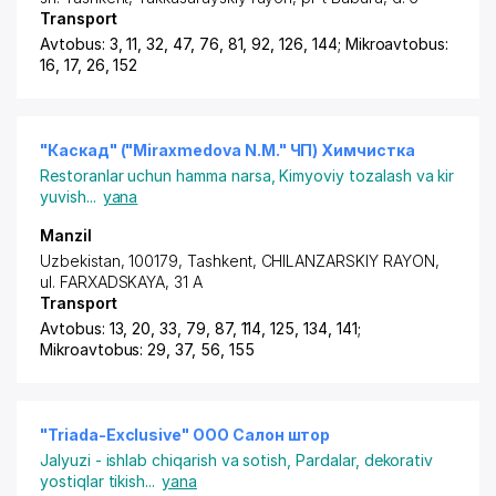
Transport
Avtobus: 3, 11, 32, 47, 76, 81, 92, 126, 144; Mikroavtobus:
16, 17, 26, 152
"Каскад" ("Miraxmedova N.M." ЧП) Химчистка
Restoranlar uchun hamma narsa
,
Kimyoviy tozalash va kir
yuvish
...
yana
Manzil
Uzbekistan, 100179,
Tashkent
,
CHILANZARSKIY RAYON
,
ul. FARXADSKAYA, 31 A
Transport
Avtobus: 13, 20, 33, 79, 87, 114, 125, 134, 141;
Mikroavtobus: 29, 37, 56, 155
"Triada-Exclusive" ООО Салон штор
Jalyuzi - ishlab chiqarish va sotish
,
Pardalar, dekorativ
yostiqlar tikish
...
yana