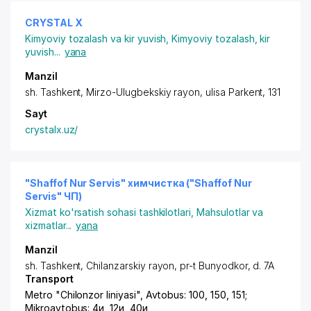
CRYSTAL X
Kimyoviy tozalash va kir yuvish
,
Kimyoviy tozalash, kir
yuvish
...
yana
Manzil
sh. Tashkent,
Mirzo-Ulugbekskiy rayon
, ulisa Parkent, 131
Sayt
crystalx.uz/
"Shaffof Nur Servis" химчистка ("Shaffof Nur
Servis" ЧП)
Xizmat ko'rsatish sohasi tashkilotlari
,
Mahsulotlar va
xizmatlar
...
yana
Manzil
sh. Tashkent
,
Chilanzarskiy rayon
,
pr-t Bunyodkor
, d. 7A
Transport
Metro "Chilonzor liniyasi", Avtobus: 100, 150, 151;
Mikroavtobus: 4и, 12и, 40и