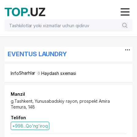
EVENTUS LAUNDRY
Sharhlar
Info
Haydash sxemasi
0
Manzil
g.Tashkent,
Yunusabadskiy rayon
, prospekt Amira
Temura, 148
Telifon
+998...Qo'ng'iroq