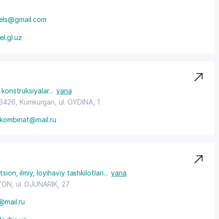
els@gmail.com
l.gl.uz
konstruksiyalar
...
yana
33426, Kumkurgan,
ul. OYDINA
, 1
.kombinat@mail.ru
ion, ilmiy, loyihaviy tashkilotlari
...
yana
YON
,
ul. DJUNARIK
, 27
@mail.ru