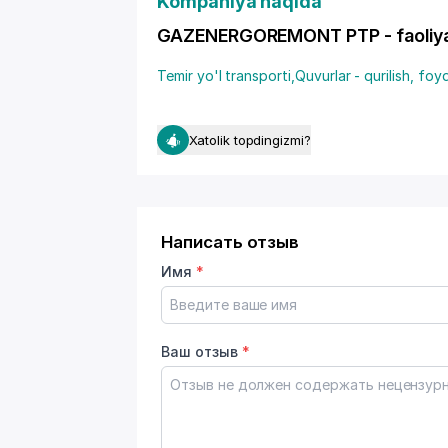
Kompaniya haqida
GAZENERGOREMONT PTP - faoliyat 
Temir yo'l transporti
,
Quvurlar - qurilish, foy
Xatolik topdingizmi?
Написать отзыв
Имя
*
Ваш отзыв
*