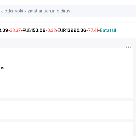
2.39
-33.37
RUB
153.08
-0.32
EUR
13990.36
-77.41
Batafsil
os.