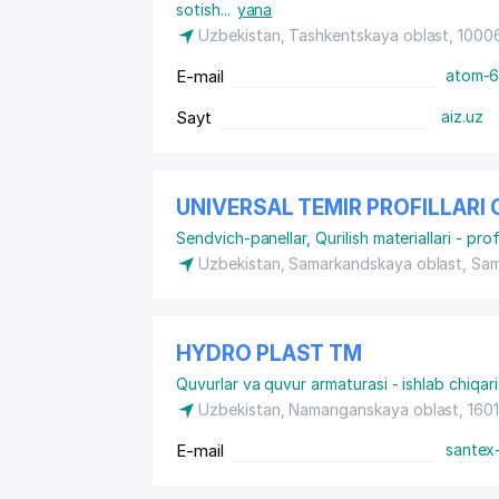
sotish
...
yana
Uzbekistan, Tashkentskaya oblast, 1000
E-mail
atom-6
Sayt
aiz.uz
UNIVERSAL TEMIR PROFILLARI
Sendvich-panellar
,
Qurilish materiallari - pro
Uzbekistan, Samarkandskaya oblast, Sa
HYDRO PLAST ТМ
Quvurlar va quvur armaturasi - ishlab chiqari
Uzbekistan, Namanganskaya oblast, 160
E-mail
santex