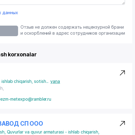
х данных
Отзыв не должен содержать нецензурной брани
и оскорблений в адрес сотрудников организации
h korxonalar
ishlab chiqarish, sotish
...
yana
h,
rezm-metexpo@rambler.ru
ЗАВОД СП ООО
ish
,
Quvurlar va quvur armaturasi - ishlab chiqarish,