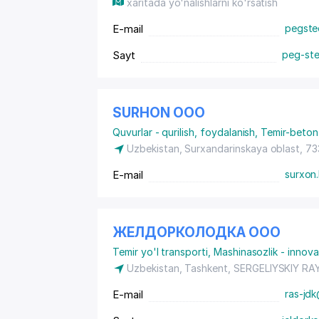
xaritada yo'nalishlarni ko'rsatish
E-mail
pegste
Sayt
peg-stee
SURHON ООО
Quvurlar - qurilish, foydalanish
,
Temir-beton 
Uzbekistan, Surxandarinskaya oblast, 7
E-mail
surxon
ЖЕЛДОРКОЛОДКА ООО
Temir yo'l transporti
,
Mashinasozlik - innovats
Uzbekistan, Tashkent,
SERGELIYSKIY RA
E-mail
ras-jdk