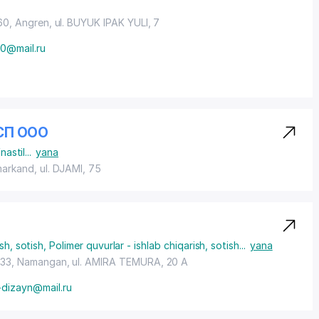
60, Angren,
ul. BUYUK IPAK YULI
, 7
0@mail.ru
 СП ООО
fnastil
...
yana
markand,
ul. DJAMI
, 75
sh, sotish
,
Polimer quvurlar - ishlab chiqarish, sotish
...
yana
133, Namangan,
ul. AMIRA TEMURA
, 20 A
-dizayn@mail.ru