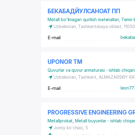
БЕКАБАДЙУЛСАНОАТ ПП
Metall bo'lmagan qurilish materiallari
,
Temir-
Uzbekistan, Tashkentskaya oblast, 1105
E-mail
bekaba
UPONOR ТМ
Quvurlar va quvur armaturasi - ishlab chiqari
Uzbekistan, Tashkent,
ALMAZARSKIY R
E-mail
leon77
PROGRESSIVE ENGINEERING G
Metallprokat
,
Metall buyumlar - ishlab chiqar
Jomiy ko'chasi, 5