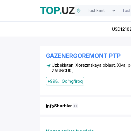
USD
1210
GAZENERGOREMONT PTP
Uzbekistan, Xorezmskaya oblast, Xiva,
p
ZAUNGUR
,
+998... Qo'ng'iroq
Sharhlar
Info
0