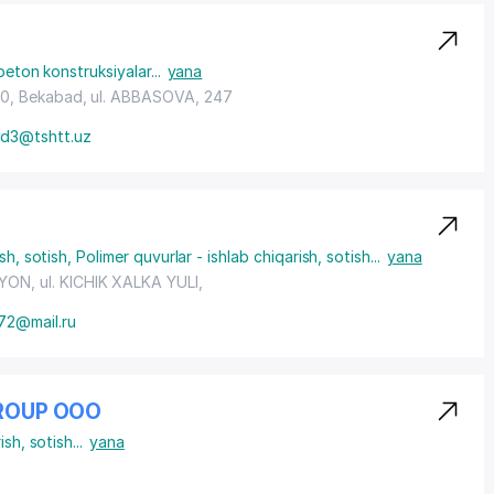
beton konstruksiyalar
...
yana
00, Bekabad,
ul. ABBASOVA
, 247
d3@tshtt.uz
sh, sotish
,
Polimer quvurlar - ishlab chiqarish, sotish
...
yana
AYON
, ul. KICHIK XALKA YULI,
72@mail.ru
ROUP ООО
ish, sotish
...
yana