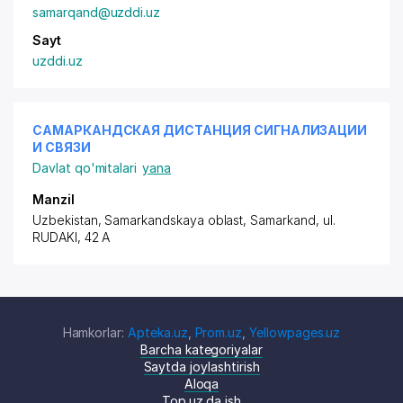
samarqand@uzddi.uz
Sayt
uzddi.uz
САМАРКАНДСКАЯ ДИСТАНЦИЯ СИГНАЛИЗАЦИИ
И СВЯЗИ
Davlat qo'mitalari
yana
Manzil
Uzbekistan, Samarkandskaya oblast, Samarkand,
ul.
RUDAKI
, 42 A
Hamkorlar:
Apteka.uz
,
Prom.uz
,
Yellowpages.uz
Barcha kategoriyalar
Saytda joylashtirish
Aloqa
Top.uz da ish