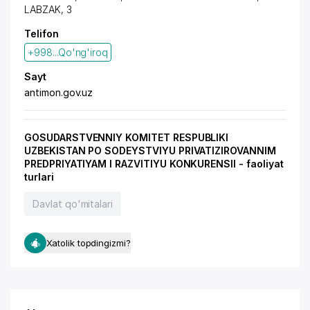
LABZAK, 3
Telifon
+998...Qo'ng'iroq
Sayt
antimon.gov.uz
GOSUDARSTVENNIY KOMITET RESPUBLIKI
UZBEKISTAN PO SODEYSTVIYU PRIVATIZIROVANNIM
PREDPRIYATIYAM I RAZVITIYU KONKURENSII - faoliyat
turlari
Davlat qo'mitalari
Xatolik topdingizmi?