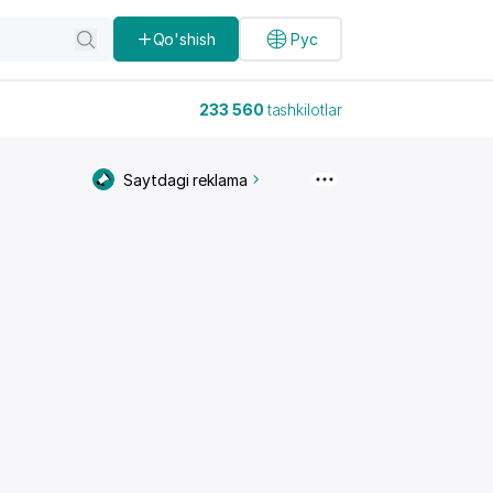
Qo'shish
Рус
233 560
tashkilotlar
Saytdagi reklama