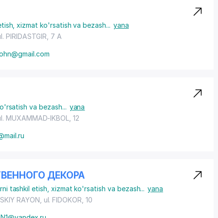
 etish, xizmat ko'rsatish va bezash
...
yana
ul. PIRIDASTGIR
, 7 A
ohn@gmail.com
 ko'rsatish va bezash
...
yana
ul. MUXAMMAD-IKBOL
, 12
@mail.ru
ВЕННОГО ДЕКОРА
rni tashkil etish, xizmat ko'rsatish va bezash
...
yana
SKIY RAYON
, ul. FIDOKOR, 10
hN1@yandex.ru