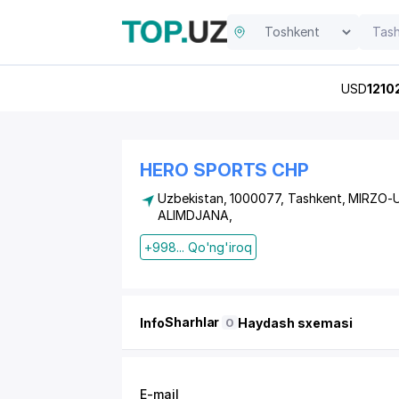
USD
1210
HERO SPORTS CHP
Uzbekistan, 1000077, Tashkent,
MIRZO-
ALIMDJANA
,
+998... Qo'ng'iroq
Sharhlar
Info
Haydash sxemasi
0
E-mail