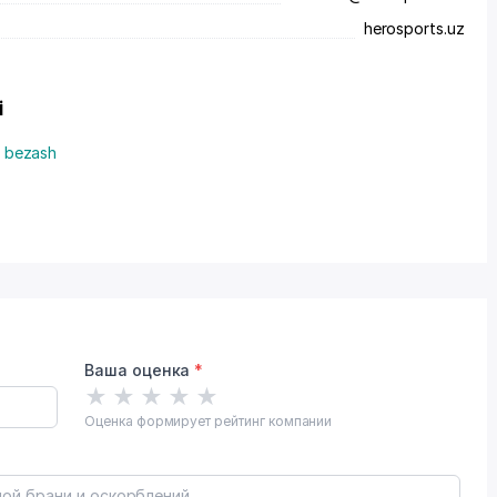
herosports.uz
i
va bezash
Ваша оценка
*
★
★
★
★
★
Оценка формирует рейтинг компании