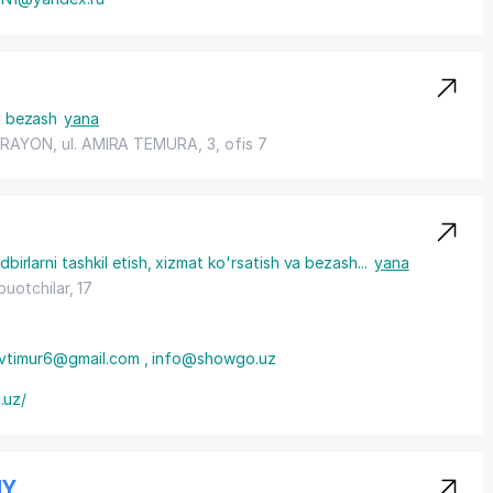
va bezash
yana
 RAYON
,
ul. AMIRA TEMURA
, 3, ofis 7
dbirlarni tashkil etish, xizmat ko'rsatish va bezash
...
yana
buotchilar, 17
vtimur6@gmail.com , info@showgo.uz
.uz/
NY