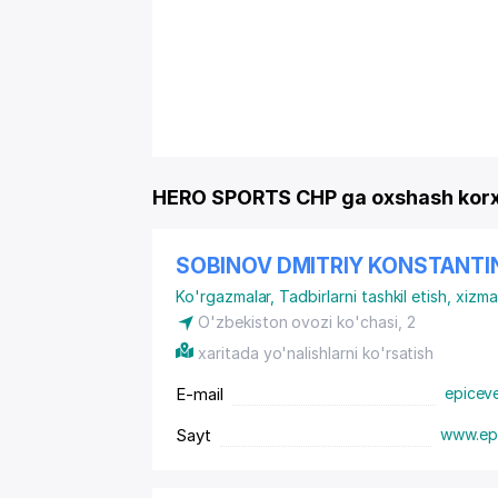
HERO SPORTS CHP ga oxshash korx
SOBINOV DMITRIY KONSTANTI
Ko'rgazmalar
,
Tadbirlarni tashkil etish, xizm
O'zbekiston ovozi ko'chasi, 2
xaritada yo'nalishlarni ko'rsatish
E-mail
epicev
Sayt
www.epi