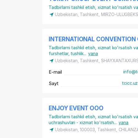
Tadbirlarni tashkil etish, xizmat ko'rsatish 
Uzbekistan, Tashkent,
MIRZO-ULUGBEKS
INTERNATIONAL CONVENTION 
Tadbirlarni tashkil etish, xizmat ko'rsatish 
furshetlar, tushlik
...
yana
Uzbekistan, Tashkent,
SHAYXANTAXURS
E-mail
info@t
Sayt
tcicc.uz
ENJOY EVENT ООО
Tadbirlarni tashkil etish, xizmat ko'rsatish 
uchrashuvlari - xizmat ko'rsatish
...
yana
Uzbekistan, 100003, Tashkent,
CHILANZ