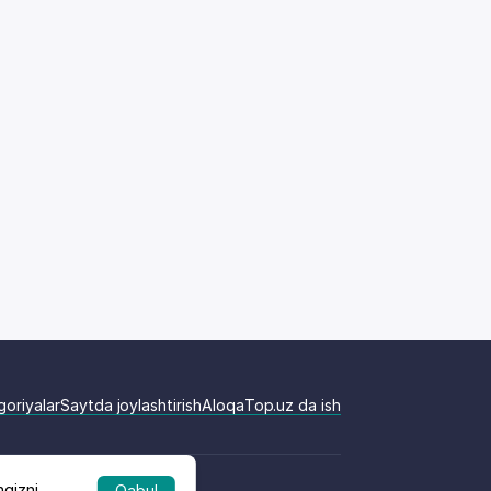
goriyalar
Saytda joylashtirish
Aloqa
Top.uz da ish
ngizni
Qabul