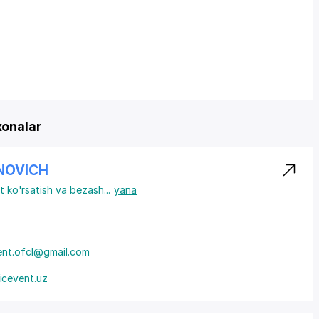
onalar
NOVICH
at ko'rsatish va bezash
...
yana
ent.ofcl@gmail.com
cevent.uz