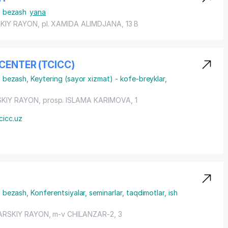
va bezash
yana
KIY RAYON
,
pl. XAMIDA ALIMDJANA
, 13 B
CENTER (TCICC)
va bezash
,
Keytering (sayor xizmat) - kofe-breyklar,
KIY RAYON
,
prosp. ISLAMA KARIMOVA
, 1
cicc.uz
va bezash
,
Konferentsiyalar, seminarlar, taqdimotlar, ish
ARSKIY RAYON
, m-v CHILANZAR-2, 3