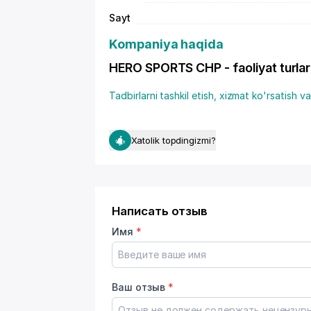
Sayt
Kompaniya haqida
HERO SPORTS CHP - faoliyat turlar
Tadbirlarni tashkil etish, xizmat ko'rsatish 
Xatolik topdingizmi?
Написать отзыв
Имя
*
Ваш отзыв
*