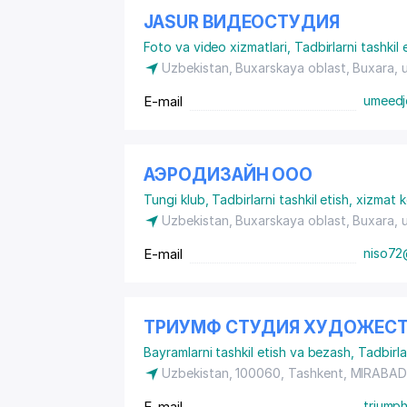
JASUR ВИДЕОСТУДИЯ
Foto va video xizmatlari
,
Tadbirlarni tashkil
Uzbekistan, Buxarskaya oblast, Buxara,
E-mail
umeedj
АЭРОДИЗАЙН ООО
Tungi klub
,
Tadbirlarni tashkil etish, xizmat
Uzbekistan, Buxarskaya oblast, Buxara,
E-mail
niso72
ТРИУМФ СТУДИЯ ХУДОЖЕСТ
Bayramlarni tashkil etish va bezash
,
Tadbirla
Uzbekistan, 100060, Tashkent,
MIRABAD
E-mail
triump