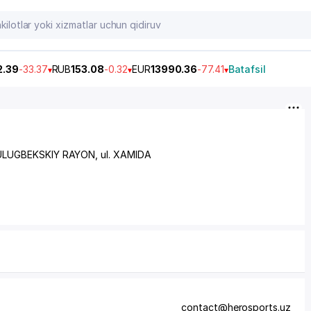
2.39
-33.37
RUB
153.08
-0.32
EUR
13990.36
-77.41
Batafsil
ULUGBEKSKIY RAYON
,
ul. XAMIDA
contact@herosports.uz