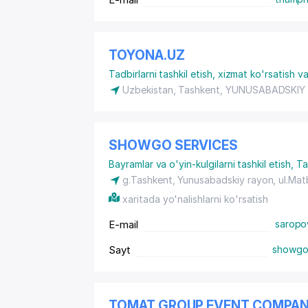
TOYONA.UZ
Tadbirlarni tashkil etish, xizmat ko'rsatish 
Uzbekistan, Tashkent,
YUNUSABADSKIY
SHOWGO SERVICES
Bayramlar va o'yin-kulgilarni tashkil etish
,
Ta
g.Tashkent,
Yunusabadskiy rayon
, ul.Mat
xaritada yo'nalishlarni ko'rsatish
E-mail
saropo
Sayt
showgo
TOMAT GROUP EVENT COMPA