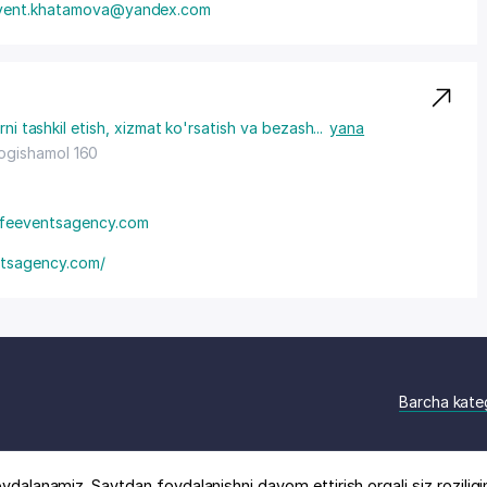
vent.khatamova@yandex.com
rni tashkil etish, xizmat ko'rsatish va bezash
...
yana
Bogishamol 160
ifeeventsagency.com
ntsagency.com/
Barcha kate
ydalanamiz. Saytdan foydalanishni davom ettirish orqali siz roziligi