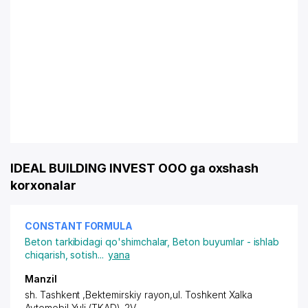
IDEAL BUILDING INVEST OOO ga oxshash
korxonalar
CONSTANT FORMULA
Beton tarkibidagi qo'shimchalar
,
Beton buyumlar - ishlab
chiqarish, sotish
...
yana
Manzil
sh. Tashkent ,Bektemirskiy rayon
,ul. Toshkent Xalka
Avtomobil Yuli (TKAD)-2V