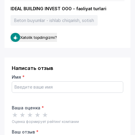
IDEAL BUILDING INVEST OOO - faoliyat turlari
Beton buyumlar - ishlab chiqarish, sotish
Xatolik topdingizmi?
Написать отзыв
Имя
*
Ваша оценка
*
★
★
★
★
★
Оценка формирует рейтинг компании
Ваш отзыв
*