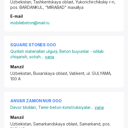
Uzbekistan, Tashkentskaya oblast, Yukorichirchikskiy r-n,
pos. BARDANKUL
, "MIRABAD" maxallya
E-mail
mobilebeton@mail.ru
SQUARE STONES ООО
Qurilish materiallari ulgurji
,
Beton buyumlar - ishlab
chiqarish, sotish
...
yana
Manzil
Uzbekistan, Buxarskaya oblast, Vabkent,
ul. GULYAMA
,
100 A
ANVAR ZAMON NUR ООО
Devor bloklari
,
Temir-beton konstruksiyalar
...
yana
Manzil
Uzbekistan, Samarkandskaya oblast, Samarkand,
pos.