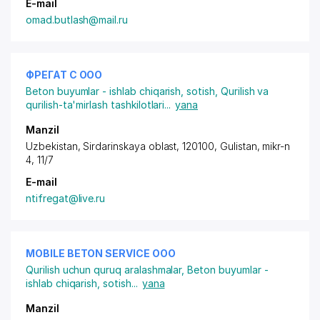
E-mail
omad.butlash@mail.ru
ФРЕГАТ С ООО
Beton buyumlar - ishlab chiqarish, sotish
,
Qurilish va
qurilish-ta'mirlash tashkilotlari
...
yana
Manzil
Uzbekistan, Sirdarinskaya oblast, 120100, Gulistan,
mikr-n
4
, 11/7
E-mail
ntifregat@live.ru
MOBILE BETON SERVICE ООО
Qurilish uchun quruq aralashmalar
,
Beton buyumlar -
ishlab chiqarish, sotish
...
yana
Manzil