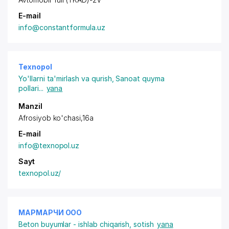
E-mail
info@constantformula.uz
Texnopol
Yo'llarni ta'mirlash va qurish
,
Sanoat quyma
pollari
...
yana
Manzil
Afrosiyob ko'chasi,16a
E-mail
info@texnopol.uz
Sayt
texnopol.uz/
МАРМАРЧИ ООО
Beton buyumlar - ishlab chiqarish, sotish
yana