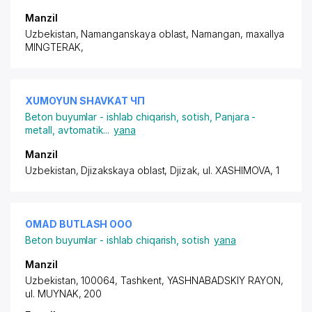
Manzil
Uzbekistan, Namanganskaya oblast, Namangan,
maxallya
MINGTERAK
,
XUMOYUN SHAVKAT ЧП
Beton buyumlar - ishlab chiqarish, sotish
,
Panjara -
metall, avtomatik
...
yana
Manzil
Uzbekistan, Djizakskaya oblast, Djizak,
ul. XASHIMOVA
, 1
OMAD BUTLASH ООО
Beton buyumlar - ishlab chiqarish, sotish
yana
Manzil
Uzbekistan, 100064, Tashkent,
YASHNABADSKIY RAYON
,
ul. MUYNAK, 200