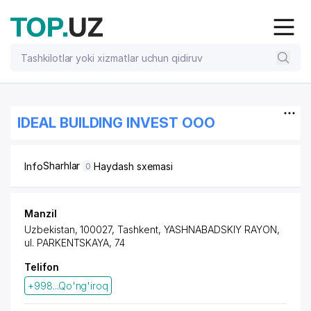
IDEAL BUILDING INVEST OOO
Sharhlar
Info
Haydash sxemasi
0
Manzil
Uzbekistan, 100027, Tashkent,
YASHNABADSKIY RAYON
,
ul. PARKENTSKAYA
, 74
Telifon
+998...Qo'ng'iroq