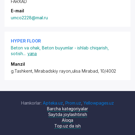
FARXAD
E-mail
umco2228@mail.ru
HYPER FLOOR
Beton va ohak
,
Beton buyumlar - ishlab chiqarish,
sotish
...
yana
Manzil
g.Tashkent,
Mirabadskiy rayon
,ulisa Mirabad, 10/4002
Hamkorlar:
Apteka.uz
,
Prom.uz
,
Yellowpages.uz
Barcha kategoriyalar
Saytda joylashtirish
Aloqa
Top.uz da ish