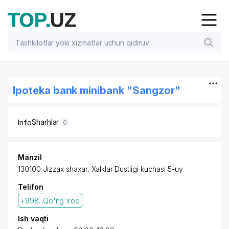
Ipoteka bank minibank "Sangzor"
Sharhlar
Info
0
Manzil
130100 Jizzax shaxar, Xalklar Dustligi kuchasi 5-uy
Telifon
+998...Qo'ng'iroq
Ish vaqti