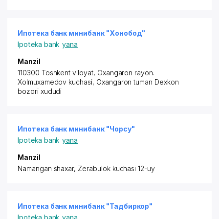
Ипотека банк минибанк "Хонобод"
Ipoteka bank
yana
Manzil
110300 Toshkent viloyat,
Oxangaron rayon
.
Xolmuxamedov kuchasi, Oxangaron tuman Dexkon
bozori xududi
Ипотека банк минибанк "Чорсу"
Ipoteka bank
yana
Manzil
Namangan shaxar, Zerabulok kuchasi 12-uy
Ипотека банк минибанк "Тадбиркор"
Ipoteka bank
yana