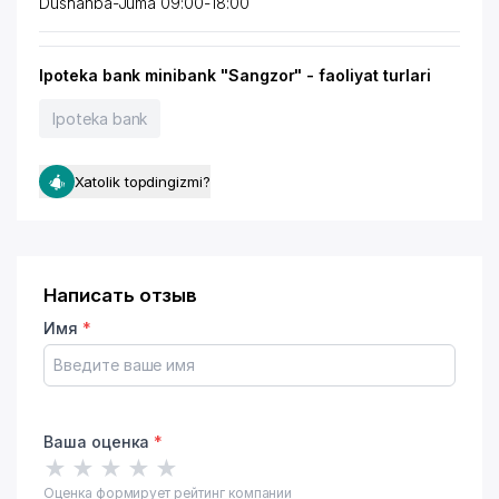
Dushanba-Juma 09:00-18:00
Ipoteka bank minibank "Sangzor" - faoliyat turlari
Ipoteka bank
Xatolik topdingizmi?
Написать отзыв
Имя
*
Ваша оценка
*
★
★
★
★
★
Оценка формирует рейтинг компании