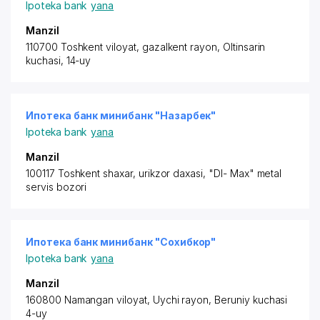
Ipoteka bank
yana
Manzil
110700 Toshkent viloyat,
gazalkent rayon
, Oltinsarin
kuchasi, 14-uy
Ипотека банк минибанк "Назарбек"
Ipoteka bank
yana
Manzil
100117 Toshkent shaxar, urikzor daxasi, "DI- Max" metal
servis bozori
Ипотека банк минибанк "Сохибкор"
Ipoteka bank
yana
Manzil
160800 Namangan viloyat,
Uychi rayon
, Beruniy kuchasi
4-uy