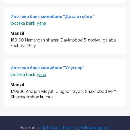
Ипотека банк минибанк "Давлатобод"
Ipoteka bank
yana
Manzil
160100 Namangan shaxar, Davlatobod 5-noxiya, galaba
kuchasi 19-uy
Ипотека банк минибанк "Улугнор"
Ipoteka bank
yana
Manzil
170900 Andijon viloyat,
Ulugnor rayon
, Shaxriobod MFY,
Shaxrixon shox kuchasi
Hamkorlar:
Apteka.uz
,
Prom.uz
,
Yellowpages.uz