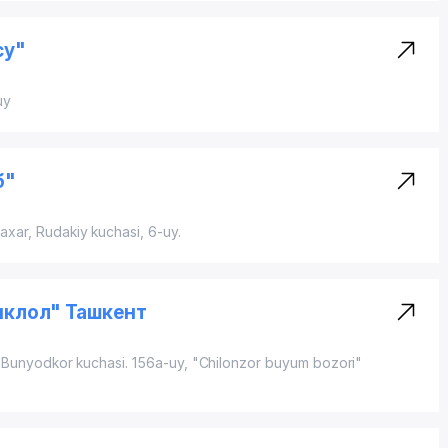
су"
uy
б"
xar, Rudakiy kuchasi, 6-uy.
иклол" Ташкент
. Bunyodkor kuchasi. 156a-uy, "Chilonzor buyum bozori"