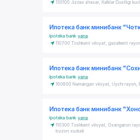
130100 Jizzax shaxar, Xalklar Dustligi ku
Ипотека банк минибанк "Чот
Ipoteka bank
yana
110700 Toshkent viloyat,
gazalkent rayo
Ипотека банк минибанк "Сох
Ipoteka bank
yana
160800 Namangan viloyat,
Uychi rayon
,
Ипотека банк минибанк "Хон
Ipoteka bank
yana
110300 Toshkent viloyat,
Oxangaron ray
bozori xududi