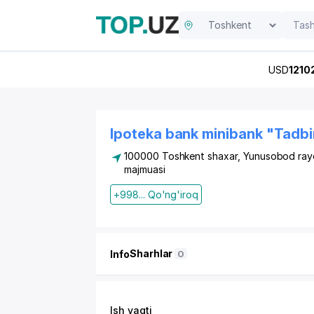
USD
1210
Ipoteka bank minibank "Tadbi
100000 Toshkent shaxar,
Yunusobod ray
majmuasi
+998... Qo'ng'iroq
Sharhlar
Info
0
Ish vaqti