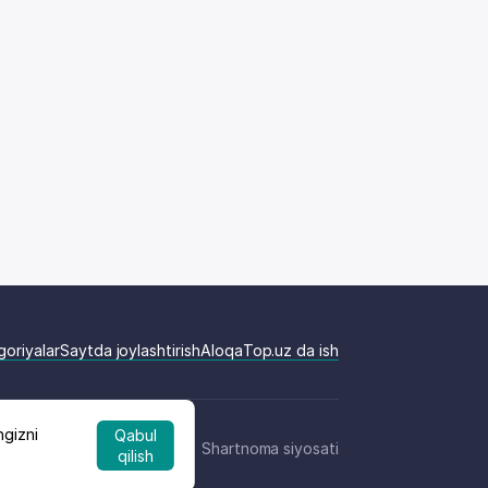
goriyalar
Saytda joylashtirish
Aloqa
Top.uz da ish
ngizni
Qabul
Shartnoma siyosati
qilish