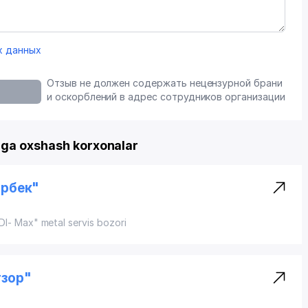
х данных
Отзыв не должен содержать нецензурной брани
и оскорблений в адрес сотрудников организации
 ga oxshash korxonalar
арбек"
DI- Max" metal servis bozori
гзор"