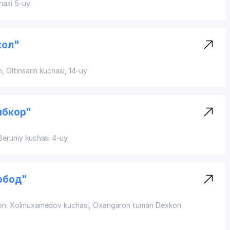
chasi 5-uy
кол"
n
, Oltinsarin kuchasi, 14-uy
ибкор"
 Beruniy kuchasi 4-uy
обод"
on
. Xolmuxamedov kuchasi, Oxangaron tuman Dexkon