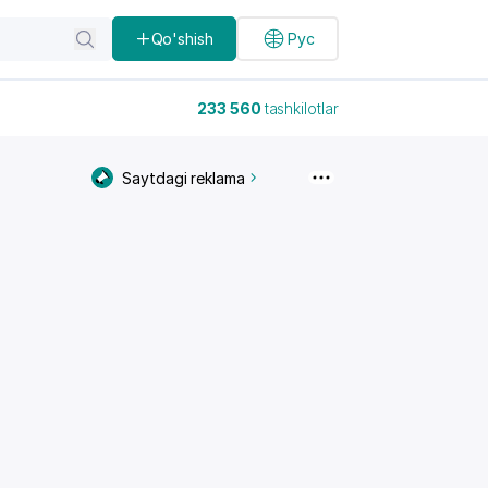
Qo'shish
Рус
233 560
tashkilotlar
Saytdagi reklama