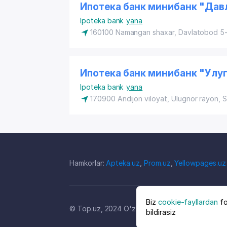
Ипотека банк минибанк "Дав
Ipoteka bank
yana
160100 Namangan shaxar, Davlatobod 5-n
Ипотека банк минибанк "Улу
Ipoteka bank
yana
170900 Andijon viloyat,
Ulugnor rayon
, 
Hamkorlar:
Apteka.uz
,
Prom.uz
,
Yellowpages.uz
Biz
cookie-fayllardan
fo
© Top.uz, 2024 O'zbekiston kompaniyalari kata
bildirasiz