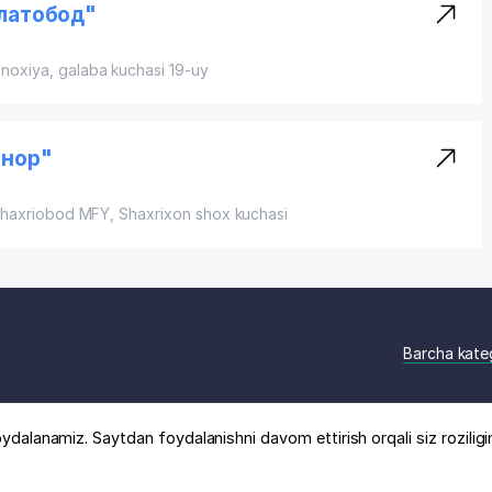
латобод"
oxiya, galaba kuchasi 19-uy
гнор"
Shaxriobod MFY, Shaxrixon shox kuchasi
Barcha kate
ydalanamiz. Saytdan foydalanishni davom ettirish orqali siz roziligi
logi