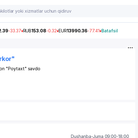
2.39
-33.37
RUB
153.08
-0.32
EUR
13990.36
-77.41
Batafsil
rkor"
on
"Poytaxt" savdo
Dushanba-Juma 09:00-18:00