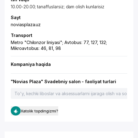
10.00-20.00; tanaffuslarsiz; dam olish kunlarisiz
Sayt
noviasplaza.uz
Transport
Metro "Chilonzor liniyasi"; Avtobus: 77, 127, 132;
Mikroavtobus: 46, 81, 98
Kompaniya haqida
"Novias Plaza" Svadebniy salon - faoliyat turlari
To'y, kechki liboslar va aksessuarlarni ijaraga olish va sotish
Xatolik topdingizmi?