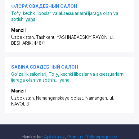
ФЛОРА СВАДЕБНЫЙ САЛОН
To'y, kechki liboslar va aksessuarlarni ijaraga olish va
sotish
yana
Manzil
Uzbekistan, Tashkent,
YASHNABADSKIY RAYON
, ul.
BESHARIK, 448/1
SABINA СВАДЕБНЫЙ САЛОН
Go'zallik salonlari
,
To'y, kechki liboslar va aksessuarlarni
ijaraga olish va sotish
...
yana
Manzil
Uzbekistan, Namanganskaya oblast, Namangan,
ul.
NAVOI
, 8
Hamkorlar:
Apteka.uz
,
Prom.uz
,
Yellowpages.uz