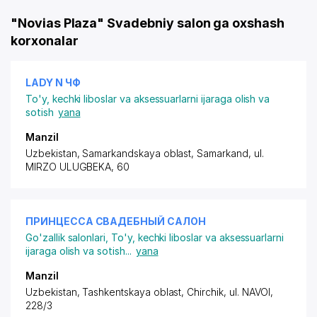
"Novias Plaza" Svadebniy salon ga oxshash
korxonalar
LADY N ЧФ
To'y, kechki liboslar va aksessuarlarni ijaraga olish va
sotish
yana
Manzil
Uzbekistan, Samarkandskaya oblast, Samarkand, ul.
MIRZO ULUGBEKA, 60
ПРИНЦЕССА СВАДЕБНЫЙ САЛОН
Go'zallik salonlari
,
To'y, kechki liboslar va aksessuarlarni
ijaraga olish va sotish
...
yana
Manzil
Uzbekistan, Tashkentskaya oblast, Chirchik, ul. NAVOI,
228/3