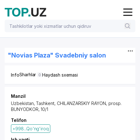
"Novias Plaza" Svadebniy salon
Sharhlar
Info
Haydash sxemasi
0
Manzil
Uzbekistan,
Tashkent
,
CHILANZARSKIY RAYON
,
prosp.
BUNYODKOR
, 10/1
Telifon
+998...Qo'ng'iroq
Ish vaqti