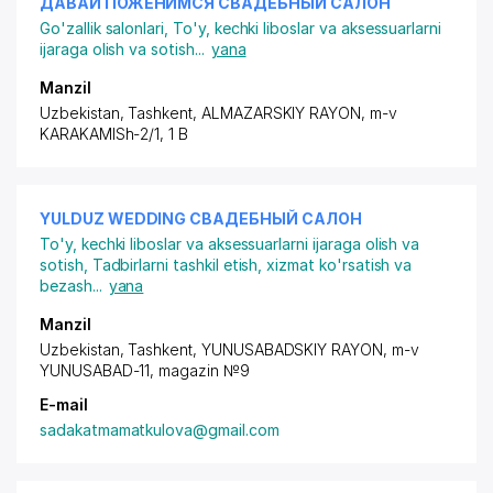
ДАВАЙ ПОЖЕНИМСЯ СВАДЕБНЫЙ САЛОН
Go'zallik salonlari
,
To'y, kechki liboslar va aksessuarlarni
ijaraga olish va sotish
...
yana
Manzil
Uzbekistan, Tashkent,
ALMAZARSKIY RAYON
,
m-v
KARAKAMISh-2/1
, 1 B
YULDUZ WEDDING СВАДЕБНЫЙ САЛОН
To'y, kechki liboslar va aksessuarlarni ijaraga olish va
sotish
,
Tadbirlarni tashkil etish, xizmat ko'rsatish va
bezash
...
yana
Manzil
Uzbekistan, Tashkent,
YUNUSABADSKIY RAYON
, m-v
YUNUSABAD-11, magazin №9
E-mail
sadakatmamatkulova@gmail.com