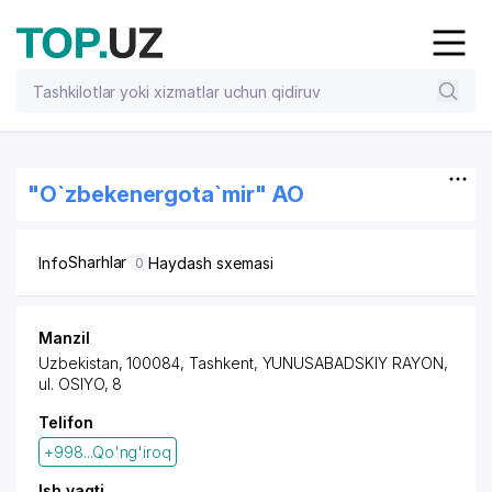
"O`zbekenergota`mir" AO
Sharhlar
Info
Haydash sxemasi
0
Manzil
Uzbekistan, 100084,
Tashkent
,
YUNUSABADSKIY RAYON
,
ul. OSIYO, 8
Telifon
+998...Qo'ng'iroq
Ish vaqti