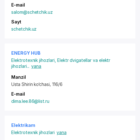
E-mail
salom@schetchik.uz
Sayt
schetchik.uz
ENERGY HUB
Elektrotexnik jihozlari
,
Elektr dvigatellar va elektr
jihozlari
...
yana
Manzil
Usta Shirin ko‘chasi, 116/6
E-mail
dima.lee.86@list.ru
Elektrikam
Elektrotexnik jihozlari
yana