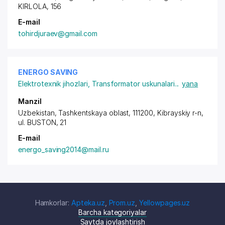
KIRLOLA
, 156
E-mail
tohirdjuraev@gmail.com
ENERGO SAVING
Elektrotexnik jihozlari
,
Transformator uskunalari
...
yana
Manzil
Uzbekistan, Tashkentskaya oblast, 111200, Kibrayskiy r-n,
ul. BUSTON
, 21
E-mail
energo_saving2014@mail.ru
Hamkorlar:
Apteka.uz
,
Prom.uz
,
Yellowpages.uz
Barcha kategoriyalar
Saytda joylashtirish