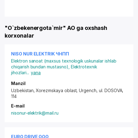
"O`zbekenergota`mir" AO ga oxshash
korxonalar
NISO NUR ELEKTRIK ЧНПП
Elektron sanoat (maxsus texnologik uskunalar ishlab
chiqarish bundan mustasno)
,
Elektrotexnik
jihozlari
...
yana
Manzil
Uzbekistan, Xorezmskaya oblast, Urgench,
ul. DOSOVA
,
114
E-mail
nisonur-elektrik@mail.ru
EURO DRIVE ООО