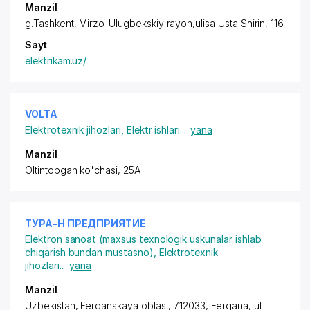
Manzil
g.Tashkent,
Mirzo-Ulugbekskiy rayon
,ulisa Usta Shirin, 116
Sayt
elektrikam.uz/
VOLTA
Elektrotexnik jihozlari
,
Elektr ishlari
...
yana
Manzil
Oltintopgan ko'chasi, 25A
ТУРА-Н ПРЕДПРИЯТИЕ
Elektron sanoat (maxsus texnologik uskunalar ishlab
chiqarish bundan mustasno)
,
Elektrotexnik
jihozlari
...
yana
Manzil
Uzbekistan, Ferganskaya oblast, 712033, Fergana,
ul.