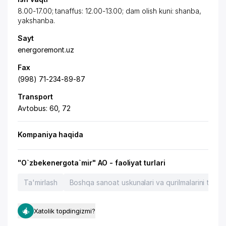
8.00-17.00; tanaffus: 12.00-13.00; dam olish kuni: shanba,
yakshanba.
Sayt
energoremont.uz
Fax
(998) 71-234-89-87
Transport
Avtobus: 60, 72
Kompaniya haqida
"O`zbekenergota`mir" AO - faoliyat turlari
Ta'mirlash
Boshqa sanoat uskunalari va qurilmalarini ta'mir
Xatolik topdingizmi?