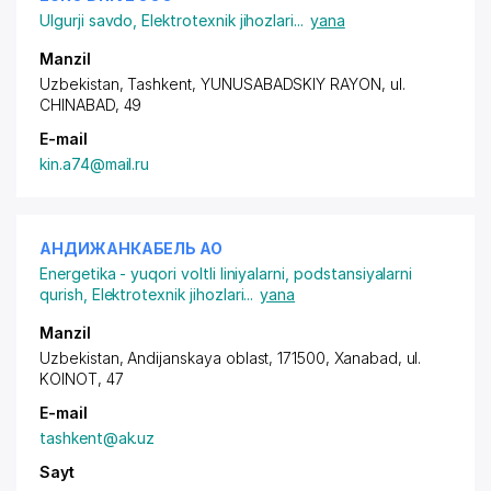
Ulgurji savdo
,
Elektrotexnik jihozlari
...
yana
Manzil
Uzbekistan, Tashkent,
YUNUSABADSKIY RAYON
,
ul.
CHINABAD
, 49
E-mail
kin.a74@mail.ru
АНДИЖАНКАБЕЛЬ АО
Energetika - yuqori voltli liniyalarni, podstansiyalarni
qurish
,
Elektrotexnik jihozlari
...
yana
Manzil
Uzbekistan, Andijanskaya oblast, 171500, Xanabad,
ul.
KOINOT
, 47
E-mail
tashkent@ak.uz
Sayt