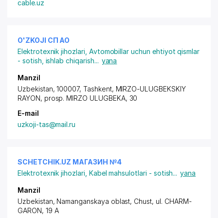
cable.uz
O'ZKOJI СП АО
Elektrotexnik jihozlari
,
Avtomobillar uchun ehtiyot qismlar
- sotish, ishlab chiqarish
...
yana
Manzil
Uzbekistan, 100007, Tashkent,
MIRZO-ULUGBEKSKIY
RAYON
,
prosp. MIRZO ULUGBEKA
, 30
E-mail
uzkoji-tas@mail.ru
SCHETCHIK.UZ МАГАЗИН №4
Elektrotexnik jihozlari
,
Kabel mahsulotlari - sotish
...
yana
Manzil
Uzbekistan, Namanganskaya oblast, Chust,
ul. CHARM-
GARON
, 19 A