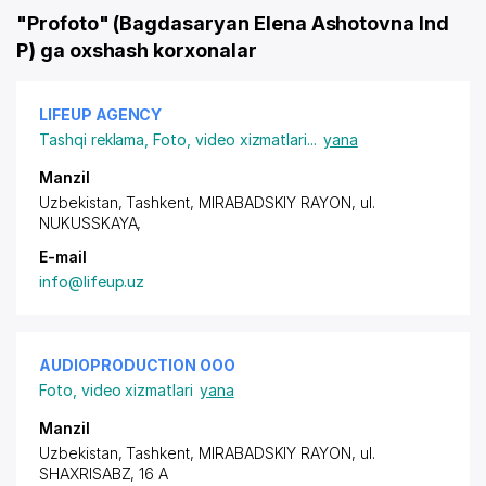
"Profoto" (Bagdasaryan Elena Ashotovna Ind
P) ga oxshash korxonalar
LIFEUP AGENCY
Tashqi reklama
,
Foto, video xizmatlari
...
yana
Manzil
Uzbekistan, Tashkent,
MIRABADSKIY RAYON
, ul.
NUKUSSKAYA,
E-mail
info@lifeup.uz
AUDIOPRODUCTION ООО
Foto, video xizmatlari
yana
Manzil
Uzbekistan, Tashkent,
MIRABADSKIY RAYON
, ul.
SHAXRISABZ, 16 A