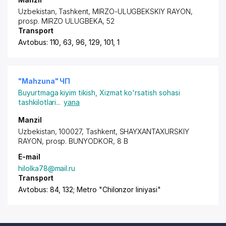
Uzbekistan,
Tashkent
,
MIRZO-ULUGBEKSKIY RAYON
,
prosp. MIRZO ULUGBEKA
, 52
Transport
Avtobus: 110, 63, 96, 129, 101, 1
"Mahzuna" ЧП
Buyurtmaga kiyim tikish
,
Xizmat ko'rsatish sohasi
tashkilotlari
...
yana
Manzil
Uzbekistan, 100027,
Tashkent
,
SHAYXANTAXURSKIY
RAYON
,
prosp. BUNYODKOR
, 8 B
E-mail
hilolka78@mail.ru
Transport
Avtobus: 84, 132; Metro "Chilonzor liniyasi"