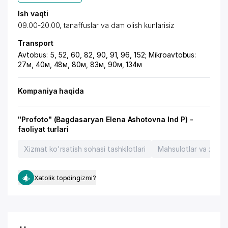
Ish vaqti
09.00-20.00, tanaffuslar va dam olish kunlarisiz
Transport
Avtobus: 5, 52, 60, 82, 90, 91, 96, 152; Mikroavtobus:
27м, 40м, 48м, 80м, 83м, 90м, 134м
Kompaniya haqida
"Profoto" (Bagdasaryan Elena Ashotovna Ind P) -
faoliyat turlari
Xizmat ko'rsatish sohasi tashkilotlari
Mahsulotlar va xizma
Xatolik topdingizmi?