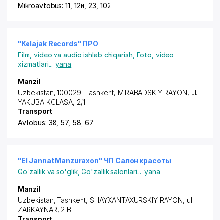
Mikroavtobus: 11, 12и, 23, 102
"Kelajak Records" ПРО
Film, video va audio ishlab chiqarish
,
Foto, video
xizmatlari
...
yana
Manzil
Uzbekistan, 100029,
Tashkent
,
MIRABADSKIY RAYON
, ul.
YAKUBA KOLASA, 2/1
Transport
Avtobus: 38, 57, 58, 67
"El Jannat Manzuraxon" ЧП Салон красоты
Go'zallik va so'glik
,
Go'zallik salonlari
...
yana
Manzil
Uzbekistan,
Tashkent
,
SHAYXANTAXURSKIY RAYON
, ul.
ZARKAYNAR, 2 B
Transport