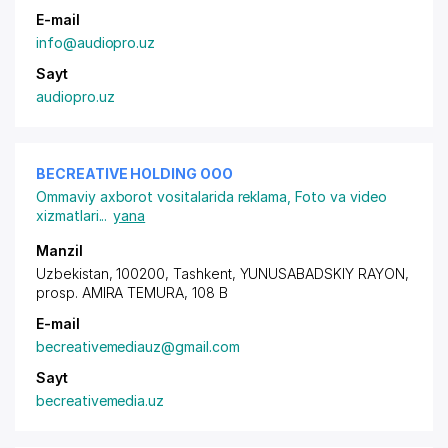
E-mail
info@audiopro.uz
Sayt
audiopro.uz
BECREATIVE HOLDING ООО
Ommaviy axborot vositalarida reklama
,
Foto va video
xizmatlari
...
yana
Manzil
Uzbekistan, 100200, Tashkent,
YUNUSABADSKIY RAYON
,
prosp. AMIRA TEMURA
, 108 B
E-mail
becreativemediauz@gmail.com
Sayt
becreativemedia.uz