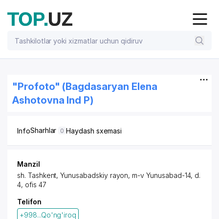
"Profoto" (Bagdasaryan Elena
Ashotovna Ind P)
Sharhlar
Info
Haydash sxemasi
0
Manzil
sh. Tashkent
,
Yunusabadskiy rayon
,
m-v Yunusabad-14
, d.
4, ofis 47
Telifon
+998...Qo'ng'iroq