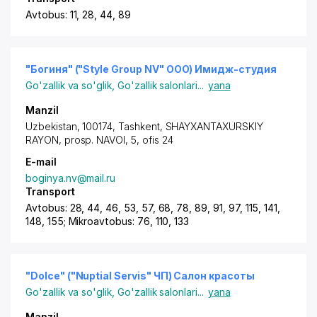
Avtobus: 11, 28, 44, 89
"Богиня" ("Style Group NV" ООО) Имидж-студия
Go'zallik va so'glik
,
Go'zallik salonlari
...
yana
Manzil
Uzbekistan, 100174,
Tashkent
,
SHAYXANTAXURSKIY
RAYON
,
prosp. NAVOI
, 5, ofis 24
E-mail
boginya.nv@mail.ru
Transport
Avtobus: 28, 44, 46, 53, 57, 68, 78, 89, 91, 97, 115, 141,
148, 155; Mikroavtobus: 76, 110, 133
"Dolce" ("Nuptial Servis" ЧП) Салон красоты
Go'zallik va so'glik
,
Go'zallik salonlari
...
yana
Manzil