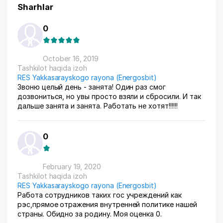
Sharhlar
0
October 16, 2019
Tashkilot haqida izoh
RES Yakkasarayskogo rayona (Energosbit)
Звоню целый день - занята! Один раз смог
дозвониться, но увы просто взяли и сбросили. И так
дальше занята и занята. Работать не хотят!!!!!!
0
February 19, 2020
Tashkilot haqida izoh
RES Yakkasarayskogo rayona (Energosbit)
Работа сотрудников таких гос учреждений как
рэс,прямое отражения внутренней политике нашей
страны. Обидно за родину. Моя оценка 0.