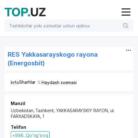
RES Yakkasarayskogo rayona
(Energosbit)
Sharhlar
Info
Haydash sxemasi
5
Manzil
Uzbekistan, Tashkent,
YAKKASARAYSKIY RAYON
, ul.
FARXADSKAYA, 1
Telifon
+998...Qo'ng'iroq