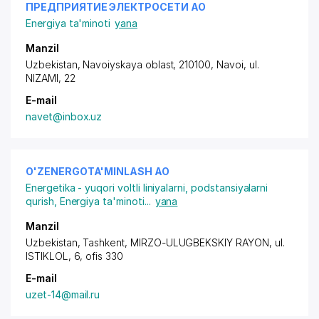
ПРЕДПРИЯТИЕ ЭЛЕКТРОСЕТИ АО
Energiya ta'minoti
yana
Manzil
Uzbekistan, Navoiyskaya oblast, 210100, Navoi,
ul.
NIZAMI
, 22
E-mail
navet@inbox.uz
O'ZENERGOTA'MINLASH АО
Energetika - yuqori voltli liniyalarni, podstansiyalarni
qurish
,
Energiya ta'minoti
...
yana
Manzil
Uzbekistan, Tashkent,
MIRZO-ULUGBEKSKIY RAYON
, ul.
ISTIKLOL, 6, ofis 330
E-mail
uzet-14@mail.ru