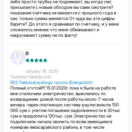
либо просто трубку не поднимают, вы когда смс
присылаете с новым обходом вы сами смотрите?
показания счётчика не меняется с прошлого года в
смс только сумма меняется От куда вы эти цифры
берете? До этого я сравнивал по счётчику, и у меня
сложилось мнение что меня обманывают и
накручивают сумму не по факту!
0
January 16, 2020
Tashkilot haqida izoh
RES Yakkasarayskogo rayona (Energosbit)
Полный отстой!!!! 15.01.2020г. пока я была на работе
мне отключили электричество. выяснились по
возвращению домой после работы около 7 часов
вечера. через платежную систему pay.me внесла 150
000 сум с учетом погашения задолженности в 30тыс
сум и предоплата 120тыс. сум. Электричество не
подключили. начала звонить по всем имеющимся
номерам яккасарайского района, в том числе