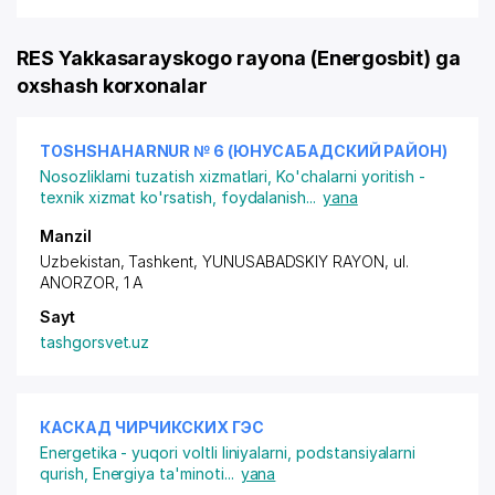
RES Yakkasarayskogo rayona (Energosbit) ga
oxshash korxonalar
TOSHSHAHARNUR № 6 (ЮНУСАБАДСКИЙ РАЙОН)
Nosozliklarni tuzatish xizmatlari
,
Ko'chalarni yoritish -
texnik xizmat ko'rsatish, foydalanish
...
yana
Manzil
Uzbekistan, Tashkent,
YUNUSABADSKIY RAYON
,
ul.
ANORZOR
, 1 A
Sayt
tashgorsvet.uz
КАСКАД ЧИРЧИКСКИХ ГЭС
Energetika - yuqori voltli liniyalarni, podstansiyalarni
qurish
,
Energiya ta'minoti
...
yana