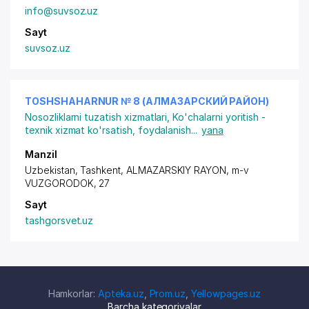
info@suvsoz.uz
Sayt
suvsoz.uz
TOSHSHAHARNUR № 8 (АЛМАЗАРСКИЙ РАЙОН)
Nosozliklarni tuzatish xizmatlari
,
Ko'chalarni yoritish -
texnik xizmat ko'rsatish, foydalanish
...
yana
Manzil
Uzbekistan, Tashkent,
ALMAZARSKIY RAYON
,
m-v
VUZGORODOK
, 27
Sayt
tashgorsvet.uz
Hamkorlar:
Apteka.uz
,
Prom.uz
,
Yellowpages.uz
Barcha kategoriyalar