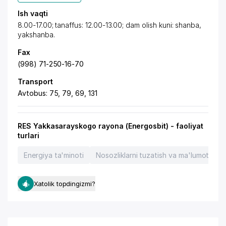
Ish vaqti
8.00-17.00; tanaffus: 12.00-13.00; dam olish kuni: shanba,
yakshanba.
Fax
(998) 71-250-16-70
Transport
Avtobus: 75, 79, 69, 131
RES Yakkasarayskogo rayona (Energosbit) - faoliyat
turlari
Energiya ta'minoti
Nosozliklarni tuzatish va ma'lumot xizma
Xatolik topdingizmi?