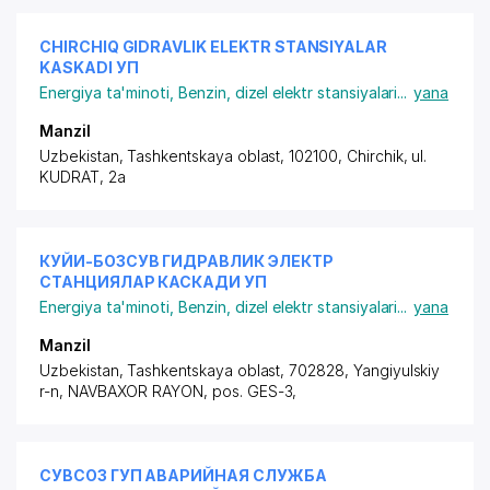
CHIRCHIQ GIDRAVLIK ELEKTR STANSIYALAR
KASKADI УП
Energiya ta'minoti
,
Benzin, dizel elektr stansiyalari
...
yana
Manzil
Uzbekistan, Tashkentskaya oblast, 102100, Chirchik,
ul.
KUDRAT
, 2a
КУЙИ-БОЗСУВ ГИДРАВЛИК ЭЛЕКТР
СТАНЦИЯЛАР КАСКАДИ УП
Energiya ta'minoti
,
Benzin, dizel elektr stansiyalari
...
yana
Manzil
Uzbekistan, Tashkentskaya oblast, 702828, Yangiyulskiy
r-n,
NAVBAXOR RAYON
,
pos. GES-3
,
СУВСОЗ ГУП АВАРИЙНАЯ СЛУЖБА