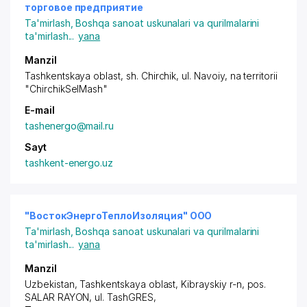
торговое предприятие
Ta'mirlash
,
Boshqa sanoat uskunalari va qurilmalarini
ta'mirlash
...
yana
Manzil
Tashkentskaya oblast,
sh. Chirchik
,
ul. Navoiy
,
na territorii
"ChirchikSelMash"
E-mail
tashenergo@mail.ru
Sayt
tashkent-energo.uz
"ВостокЭнергоТеплоИзоляция" ООО
Ta'mirlash
,
Boshqa sanoat uskunalari va qurilmalarini
ta'mirlash
...
yana
Manzil
Uzbekistan, Tashkentskaya oblast,
Kibrayskiy r-n
,
pos.
SALAR RAYON
,
ul. TashGRES
,