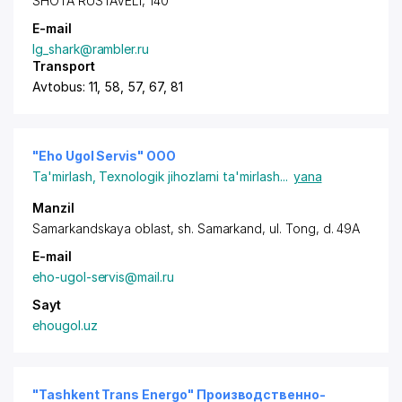
SHOTA RUSTAVELI, 140
E-mail
lg_shark@rambler.ru
Transport
Avtobus: 11, 58, 57, 67, 81
"Eho Ugol Servis" ООО
Ta'mirlash
,
Texnologik jihozlarni ta'mirlash
...
yana
Manzil
Samarkandskaya oblast
,
sh. Samarkand
,
ul. Tong
, d. 49A
E-mail
eho-ugol-servis@mail.ru
Sayt
ehougol.uz
"Tashkent Trans Energo" Производственно-