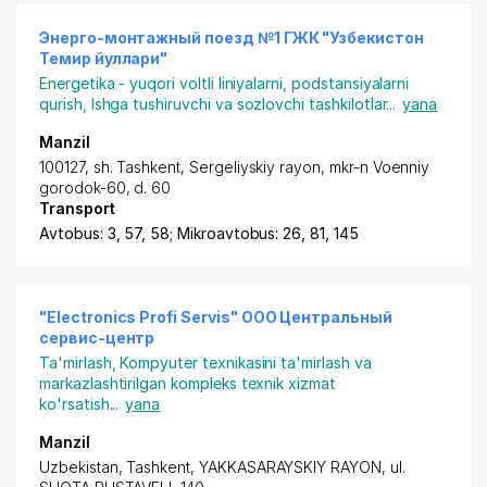
Энерго-монтажный поезд №1 ГЖК "Узбекистон
Темир йуллари"
Energetika - yuqori voltli liniyalarni, podstansiyalarni
qurish
,
Ishga tushiruvchi va sozlovchi tashkilotlar
...
yana
Manzil
100127, sh. Tashkent,
Sergeliyskiy rayon
,
mkr-n Voenniy
gorodok-60
, d. 60
Transport
Avtobus: 3, 57, 58; Mikroavtobus: 26, 81, 145
"Electronics Profi Servis" OOO Центральный
сервис-центр
Ta'mirlash
,
Kompyuter texnikasini ta'mirlash va
markazlashtirilgan kompleks texnik xizmat
ko'rsatish
...
yana
Manzil
Uzbekistan,
Tashkent
,
YAKKASARAYSKIY RAYON
, ul.