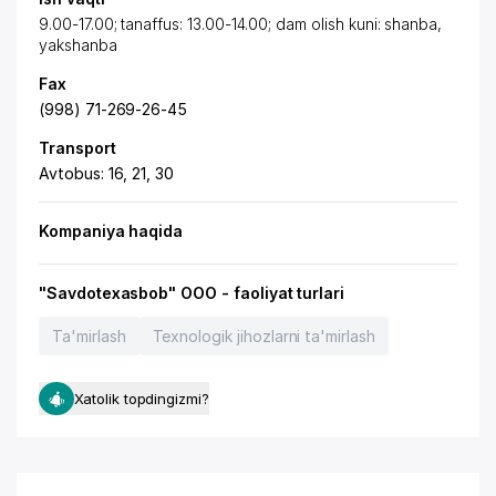
9.00-17.00; tanaffus: 13.00-14.00; dam olish kuni: shanba,
yakshanba
Fax
(998) 71-269-26-45
Transport
Avtobus: 16, 21, 30
Kompaniya haqida
"Savdotexasbob" OOO - faoliyat turlari
Ta'mirlash
Texnologik jihozlarni ta'mirlash
Xatolik topdingizmi?