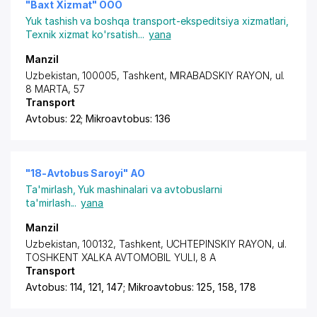
"Baxt Xizmat" ООО
Yuk tashish va boshqa transport-ekspeditsiya xizmatlari
,
Texnik xizmat ko'rsatish
...
yana
Manzil
Uzbekistan, 100005,
Tashkent
,
MIRABADSKIY RAYON
, ul.
8 MARTA, 57
Transport
Avtobus: 22; Mikroavtobus: 136
"18-Avtobus Saroyi" АО
Ta'mirlash
,
Yuk mashinalari va avtobuslarni
ta'mirlash
...
yana
Manzil
Uzbekistan, 100132,
Tashkent
,
UCHTEPINSKIY RAYON
, ul.
TOSHKENT XALKA AVTOMOBIL YULI, 8 A
Transport
Avtobus: 114, 121, 147; Mikroavtobus: 125, 158, 178