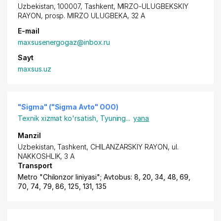
Uzbekistan, 100007, Tashkent,
MIRZO-ULUGBEKSKIY
RAYON
,
prosp. MIRZO ULUGBEKA
, 32 A
E-mail
maxsusenergogaz@inbox.ru
Sayt
maxsus.uz
"Sigma" ("Sigma Avto" ООО)
Texnik xizmat ko'rsatish
,
Tyuning
...
yana
Manzil
Uzbekistan,
Tashkent
,
CHILANZARSKIY RAYON
, ul.
NAKKOSHLIK, 3 A
Transport
Metro "Chilonzor liniyasi"; Avtobus: 8, 20, 34, 48, 69,
70, 74, 79, 86, 125, 131, 135