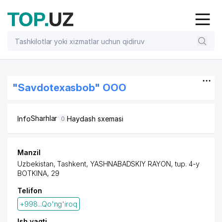
"Savdotexasbob" OOO
Sharhlar
Info
Haydash sxemasi
0
Manzil
Uzbekistan,
Tashkent
,
YASHNABADSKIY RAYON
,
tup. 4-y
BOTKINA
, 29
Telifon
+998...Qo'ng'iroq
Ish vaqti