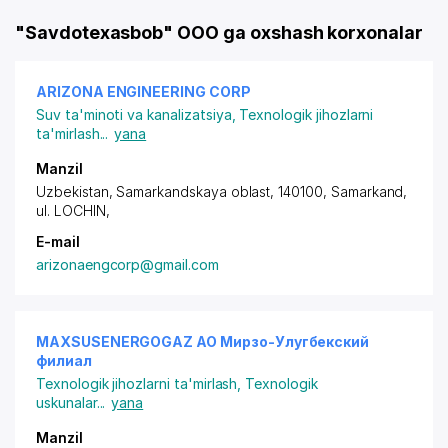
"Savdotexasbob" OOO ga oxshash korxonalar
ARIZONA ENGINEERING CORP
Suv ta'minoti va kanalizatsiya
,
Texnologik jihozlarni
ta'mirlash
...
yana
Manzil
Uzbekistan, Samarkandskaya oblast, 140100, Samarkand,
ul. LOCHIN
,
E-mail
arizonaengcorp@gmail.com
MAXSUSENERGOGAZ АО Мирзо-Улугбекский
филиал
Texnologik jihozlarni ta'mirlash
,
Texnologik
uskunalar
...
yana
Manzil