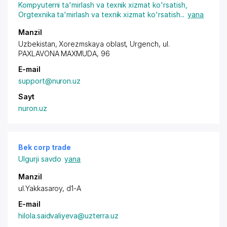
Kompyuterni ta'mirlash va texnik xizmat ko'rsatish
,
Orgtexnika ta'mirlash va texnik xizmat ko'rsatish
...
yana
Manzil
Uzbekistan, Xorezmskaya oblast, Urgench, ul.
PAXLAVONA MAXMUDA, 96
E-mail
support@nuron.uz
Sayt
nuron.uz
Bek corp trade
Ulgurji savdo
yana
Manzil
ul.Yakkasaroy, d1-A
E-mail
hilola.saidvaliyeva@uzterra.uz