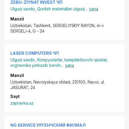
ZEBU-ZIYNAT INVEST ЧП
Ulgurji savdo
,
Qurilish materiallari ulgurji
...
yana
Manzil
Uzbekistan, Tashkent,
SERGELIYSKIY RAYON
,
m-v
SERGELI-4
, G - 24
LASER COMPUTERS ЧП
Ulgurji savdo
,
Kompyuterlar, komplektlovchi qismlar,
orgtexnika yetkazib berish
...
yana
Manzil
Uzbekistan, Navoiyskaya oblast, 210100, Navoi,
ul.
JASURAT
, 24
Sayt
zapravka.uz
NG SERVICE УРГЕНЧСКИЙ ФИЛИАЛ