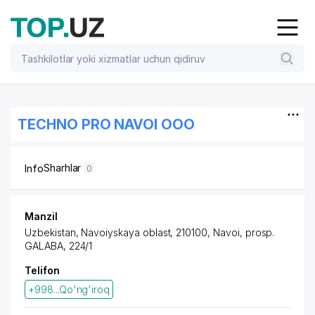
TECHNO PRO NAVOI OOO
Sharhlar
Info
0
Manzil
Uzbekistan, Navoiyskaya oblast, 210100, Navoi,
prosp.
GALABA
, 224/1
Telifon
+998...Qo'ng'iroq