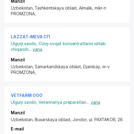
Manzil
Uzbekistan, Tashkentskaya oblast, Almalik,
mikr-n
PROMZONA
,
LAZZAT-MEVA СП
Ulgurji savdo
,
Oziq-ovqat konsentratlarini ishlab
chiqarish
...
yana
Manzil
Uzbekistan, Samarkandskaya oblast, Djambay,
m-v
PROMZONA
,
VETFARM ООО
Ulgurji savdo
,
Veterinariya preparatlari
...
yana
Manzil
Uzbekistan, Buxarskaya oblast, Jondor,
ul. PAXTAKOR
, 26
E-mail