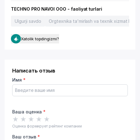
TECHNO PRO NAVOI OOO - faoliyat turlari
Ulgurji savdo
Orgtexnika ta'mirlash va texnik xizmat ko'rs
Xatolik topdingizmi?
Написать отзыв
Имя
*
Ваша оценка
*
★
★
★
★
★
Оценка формирует рейтинг компании
Ваш отзыв
*