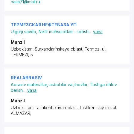
naim71@mail.ru
ТЕРМЕЗСКАЯ НЕФТЕБАЗА УП
Ulgurji savdo
,
Neft mahsulotlari - sotish
...
yana
Manzil
Uzbekistan, Surxandarinskaya oblast, Termez, ul.
TERMEZI, 5
REALABRASIV
Abraziv materiallar, asboblar va jihozlar
,
Toshga ishlov
berish
...
yana
Manzil
Uzbekistan, Tashkentskaya oblast, Tashkentskiy r-n,
ul.
ALMAZAR
,