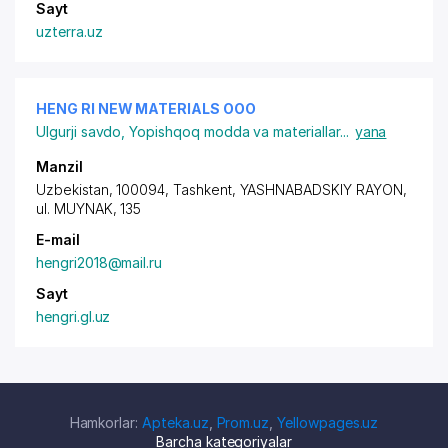
Sayt
uzterra.uz
HENG RI NEW MATERIALS ООО
Ulgurji savdo
,
Yopishqoq modda va materiallar
...
yana
Manzil
Uzbekistan, 100094, Tashkent,
YASHNABADSKIY RAYON
,
ul. MUYNAK, 135
E-mail
hengri2018@mail.ru
Sayt
hengri.gl.uz
Hamkorlar:
Apteka.uz
,
Prom.uz
,
Yellowpages.uz
Barcha kategoriyalar