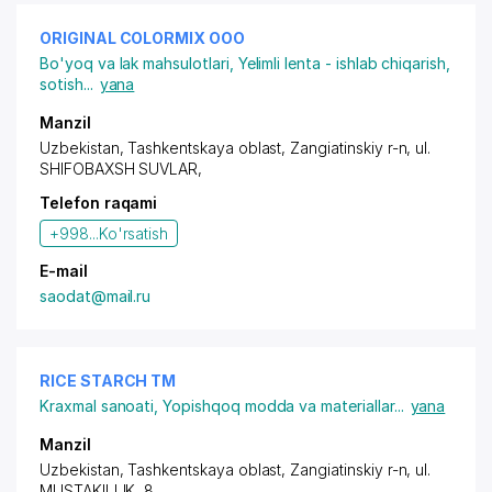
ORIGINAL COLORMIX OOO
Bo'yoq va lak mahsulotlari
,
Yelimli lenta - ishlab chiqarish,
sotish
...
yana
Manzil
Uzbekistan, Tashkentskaya oblast, Zangiatinskiy r-n,
ul.
SHIFOBAXSH SUVLAR
,
Telefon raqami
+998...
Ko'rsatish
E-mail
saodat@mail.ru
RICE STARCH TM
Kraxmal sanoati
,
Yopishqoq modda va materiallar
...
yana
Manzil
Uzbekistan, Tashkentskaya oblast, Zangiatinskiy r-n,
ul.
MUSTAKILLIK
, 8