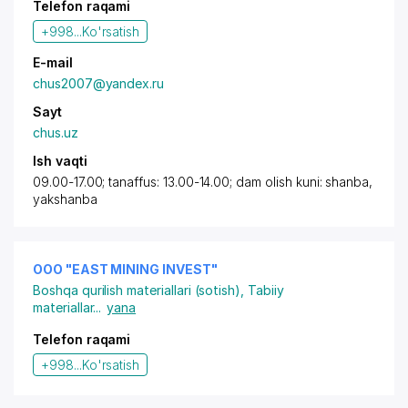
Telefon raqami
+998...
Ko'rsatish
E-mail
chus2007@yandex.ru
Sayt
chus.uz
Ish vaqti
09.00-17.00; tanaffus: 13.00-14.00; dam olish kuni: shanba,
yakshanba
OOO "EAST MINING INVEST"
Boshqa qurilish materiallari (sotish)
,
Tabiiy
materiallar
...
yana
Telefon raqami
+998...
Ko'rsatish