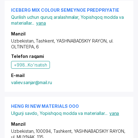
ICEBERG MIX COLOUR SEMEYNOE PREDPRIYATIE
Qurilish uchun quruq aralashmalar
,
Yopishqoq modda va
materiallar
...
yana
Manzil
Uzbekistan, Tashkent,
YASHNABADSKIY RAYON
, ul.
OLTINTEPA, 6
Telefon raqami
+998...
Ko'rsatish
E-mail
valiev.sanjar@mail.ru
HENG RI NEW MATERIALS OOO
Ulgurji savdo
,
Yopishqoq modda va materiallar
...
yana
Manzil
Uzbekistan, 100094, Tashkent,
YASHNABADSKIY RAYON
,
ul. MUYNAK, 135