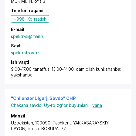
MUKIMI, 14, ofis 3
Telefon raqami
+998...
Ko'rsatish
E-mail
spektr-si@mail.ru
Sayt
spektrstroy.uz
Ish vaqti
9.00-17.00; tanaffus: 13.00-14.00; dam olish kuni: shanba:
yakshanba
"Chilonzor Ulgurji Savdo" CHP
Chakana savdo
,
Uy-ro'zg'or buyumlari
...
yana
Manzil
Uzbekistan, 100090,
Tashkent
,
YAKKASARAYSKIY
RAYON
,
prosp. BOBURA
, 77