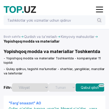
Qurilish va ta'mirlash
Kimyoviy mahsulotlar
Bosh sahifa
Yopishqoq modda va materiallar
Yopishqoq modda va materiallar Toshkentda
- Yopishqoq modda va materiallar Toshkentda - kompaniyalar 11
topildi
- Qulay qidiruv, tegishli ma'lumotlar - sharhlar, yangiliklar, manzillar
va telefonlar
Filtr:
Qabul qilish
"Farg'onaazot" AO
Gullar, o'g'itlar, tuproq, urug'lar
,
Mineral o'g'itlar
...
yana