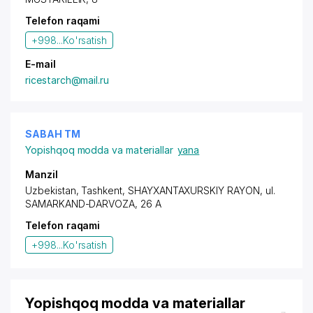
Telefon raqami
+998...
Ko'rsatish
E-mail
ricestarch@mail.ru
SABAH TM
Yopishqoq modda va materiallar
yana
Manzil
Uzbekistan, Tashkent,
SHAYXANTAXURSKIY RAYON
,
ul.
SAMARKAND-DARVOZA
, 26 A
Telefon raqami
+998...
Ko'rsatish
Yopishqoq modda va materiallar