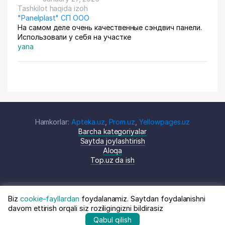
Tashkilot haqida izoh
"Panelplast" СП ООО
На самом деле очень качественные сэндвич панели.
Использовали у себя на участке
yana
Hamkorlar:
Apteka.uz
,
Prom.uz
,
Yellowpages.uz
Barcha kategoriyalar
Saytda joylashtirish
Aloqa
Top.uz da ish
Biz
cookie-fayllardan
foydalanamiz. Saytdan foydalanishni
© Top.uz, 2024 O'zbekiston kompaniyalari
Shartnoma
davom ettirish orqali siz roziligingizni bildirasiz
katalogi
siyosati
Qabul qilish