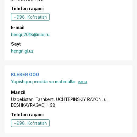
Telefon raqami
+998...
Ko'rsatish
E-mail
hengri2018@mail.ru
Sayt
hengri.gl.uz
KLEBER OOO
Yopishqoq modda va materiallar
yana
Manzil
Uzbekistan, Tashkent,
UCHTEPINSKIY RAYON
,
ul.
BESHKAYRAGACH
, 98
Telefon raqami
+998...
Ko'rsatish