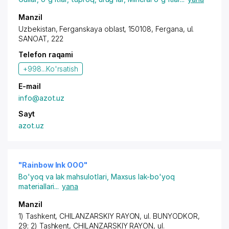
Manzil
Uzbekistan, Ferganskaya oblast, 150108,
Fergana
,
ul.
SANOAT
, 222
Telefon raqami
+998...
Ko'rsatish
E-mail
info@azot.uz
Sayt
azot.uz
"Rainbow Ink OOO"
Bo'yoq va lak mahsulotlari
,
Maxsus lak-bo'yoq
materiallari
...
yana
Manzil
1) Tashkent
,
CHILANZARSKIY RAYON
,
ul. BUNYODKOR
,
29; 2) Tashkent
,
CHILANZARSKIY RAYON
,
ul.