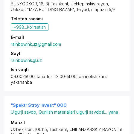
BUNYODKOR
,
16; 3) Tashkent
,
Uchtepinskiy rayon
,
Urikzor, "IZZA BUILDING BAZAR", 1-ryad, magazin 5/P
Telefon raqami
+998...
Ko'rsatish
E-mail
rainbowink.uz@gmail.com
Sayt
rainbowink.gl.uz
Ish vaqti
09.00-18.00, tanaffus: 13.00-14.00; dam olish kuni:
yakshanba
"Spektr Stroy Invest" OOO
Ulgurji savdo
,
Qurilish materiallari ulgurji savdosi
...
yana
Manzil
Uzbekistan, 100115,
Tashkent
,
CHILANZARSKIY RAYON
, ul.