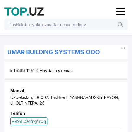
UMAR BUILDING SYSTEMS OOO
Sharhlar
Info
Haydash sxemasi
0
Manzil
Uzbekistan, 100007, Tashkent,
YASHNABADSKIY RAYON
,
ul. OLTINTEPA, 26
Telifon
+998...Qo'ng'iroq