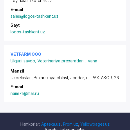
Loyihalash ko'chasi, 7
E-mail
sales@logos-tashkent.uz
Sayt
logos-tashkent.uz
VETFARM ООО
Ulgurji savdo
,
Veterinariya preparatlari
...
yana
Manzil
Uzbekistan, Buxarskaya oblast, Jondor,
ul. PAXTAKOR
, 26
E-mail
naim71@mail.ru
Hamkorlar:
Apteka.uz
,
Prom.uz
,
Yellowpages.uz
Barcha kategoriyalar