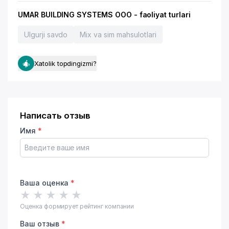
UMAR BUILDING SYSTEMS OOO - faoliyat turlari
Ulgurji savdo
Mix va sim mahsulotlari
Xatolik topdingizmi?
Написать отзыв
Имя
*
Ваша оценка
*
★
★
★
★
★
Оценка формирует рейтинг компании
Ваш отзыв
*