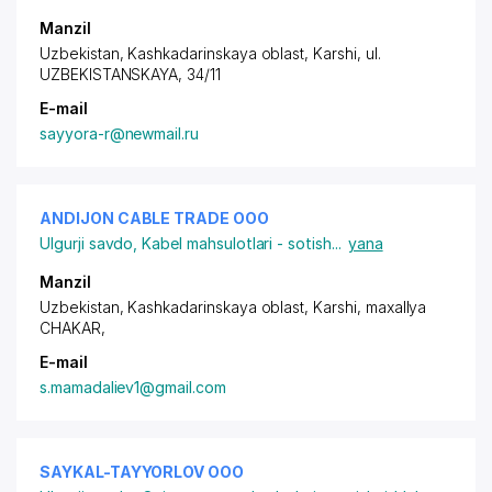
Manzil
Uzbekistan, Kashkadarinskaya oblast, Karshi,
ul.
UZBEKISTANSKAYA
, 34/11
E-mail
sayyora-r@newmail.ru
ANDIJON CABLE TRADE ООО
Ulgurji savdo
,
Kabel mahsulotlari - sotish
...
yana
Manzil
Uzbekistan, Kashkadarinskaya oblast, Karshi,
maxallya
CHAKAR
,
E-mail
s.mamadaliev1@gmail.com
SAYKAL-TAYYORLOV ООО