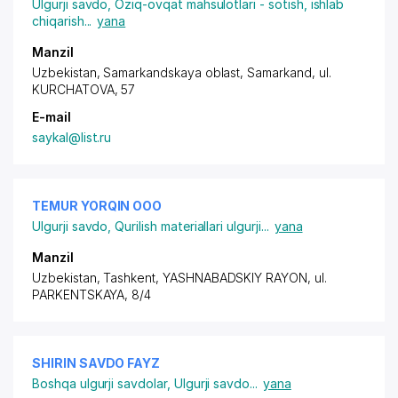
Ulgurji savdo
,
Oziq-ovqat mahsulotlari - sotish, ishlab
chiqarish
...
yana
Manzil
Uzbekistan, Samarkandskaya oblast, Samarkand,
ul.
KURCHATOVA
, 57
E-mail
saykal@list.ru
TEMUR YORQIN ООО
Ulgurji savdo
,
Qurilish materiallari ulgurji
...
yana
Manzil
Uzbekistan, Tashkent,
YASHNABADSKIY RAYON
,
ul.
PARKENTSKAYA
, 8/4
SHIRIN SAVDO FAYZ
Boshqa ulgurji savdolar
,
Ulgurji savdo
...
yana