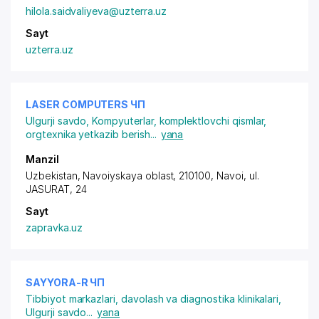
hilola.saidvaliyeva@uzterra.uz
Sayt
uzterra.uz
LASER COMPUTERS ЧП
Ulgurji savdo
,
Kompyuterlar, komplektlovchi qismlar,
orgtexnika yetkazib berish
...
yana
Manzil
Uzbekistan, Navoiyskaya oblast, 210100, Navoi,
ul.
JASURAT
, 24
Sayt
zapravka.uz
SAYYORA-R ЧП
Tibbiyot markazlari, davolash va diagnostika klinikalari
,
Ulgurji savdo
...
yana