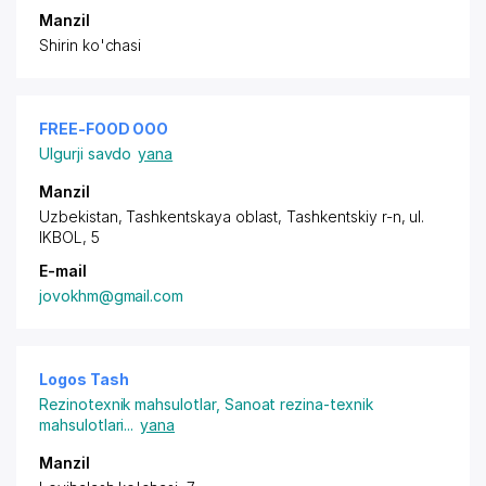
Manzil
Shirin ko'chasi
FREE-FOOD ООО
Ulgurji savdo
yana
Manzil
Uzbekistan, Tashkentskaya oblast, Tashkentskiy r-n,
ul.
IKBOL
, 5
E-mail
jovokhm@gmail.com
Logos Tash
Rezinotexnik mahsulotlar
,
Sanoat rezina-texnik
mahsulotlari
...
yana
Manzil