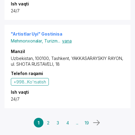
Ish vaqti
24/7
"Artistlar Uyi" Gostinisa
Mehmonxonalar
,
Turizm
...
yana
Manzil
Uzbekistan, 100100,
Tashkent
,
YAKKASARAYSKIY RAYON
,
ul. SHOTA RUSTAVELI, 18
Telefon raqami
+998...
Ko'rsatish
Ish vaqti
24/7
1
2
3
4
...
19