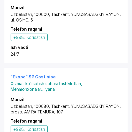
Manzil
Uzbekistan, 100000,
Tashkent
,
YUNUSABADSKIY RAYON
,
ul. OSIYO, 6
Telefon raqami
+998...
Ko'rsatish
Ish vaqti
24/7
"Ekspo" SP Gostinisa
Xizmat ko'rsatish sohasi tashkilotlari
,
Mehmonxonalar
...
yana
Manzil
Uzbekistan, 100080,
Tashkent
,
YUNUSABADSKIY RAYON
,
prosp. AMIRA TEMURA
, 107
Telefon raqami
+998...
Ko'rsatish