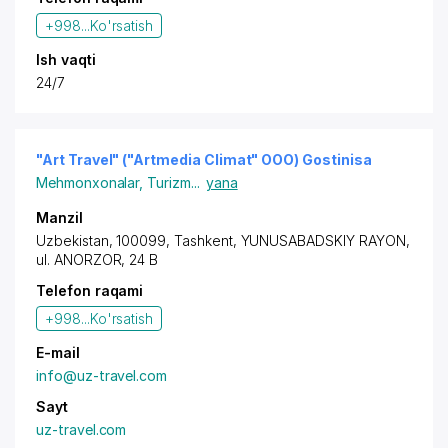
+998...
Ko'rsatish
Ish vaqti
24/7
"Art Travel" ("Artmedia Climat" OOO) Gostinisa
Mehmonxonalar
,
Turizm
...
yana
Manzil
Uzbekistan, 100099,
Tashkent
,
YUNUSABADSKIY RAYON
,
ul. ANORZOR
, 24 B
Telefon raqami
+998...
Ko'rsatish
E-mail
info@uz-travel.com
Sayt
uz-travel.com