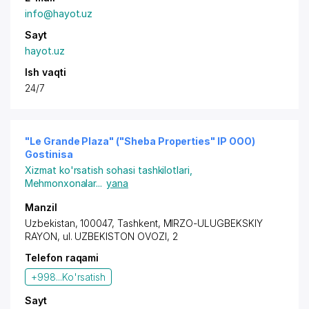
info@hayot.uz
Sayt
hayot.uz
Ish vaqti
24/7
"Le Grande Plaza" ("Sheba Properties" IP OOO)
Gostinisa
Xizmat ko'rsatish sohasi tashkilotlari
,
Mehmonxonalar
...
yana
Manzil
Uzbekistan, 100047,
Tashkent
,
MIRZO-ULUGBEKSKIY
RAYON
, ul. UZBEKISTON OVOZI, 2
Telefon raqami
+998...
Ko'rsatish
Sayt