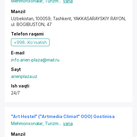
Mehmonxonalar
,
Turizm
...
yana
Manzil
Uzbekistan, 100059,
Tashkent
,
YAKKASARAYSKIY RAYON
,
ul. BOGIBUSTON, 47
Telefon raqami
+998...
Ko'rsatish
E-mail
info.arien-plaza@mail.ru
Sayt
arienplaza.uz
Ish vaqti
24/7
"Art Hostel" ("Artmedia Climat" OOO) Gostinisa
Mehmonxonalar
,
Turizm
...
yana
Manzil