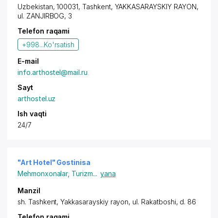
Uzbekistan, 100031,
Tashkent
,
YAKKASARAYSKIY RAYON
,
ul. ZANJIRBOG, 3
Telefon raqami
+998...
Ko'rsatish
E-mail
info.arthostel@mail.ru
Sayt
arthostel.uz
Ish vaqti
24/7
"Art Hotel" Gostinisa
Mehmonxonalar
,
Turizm
...
yana
Manzil
sh. Tashkent
,
Yakkasarayskiy rayon
,
ul. Rakatboshi
, d. 86
Telefon raqami