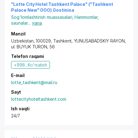
"Lotte City Hotel Tashkent Palace" ("Tashkent
Palace New" OOO) Gostinisa
Sog'lomlashtirish muassasalari
,
Hammomlar,
saunalar
...
yana
Manzil
Uzbekistan, 100029,
Tashkent
,
YUNUSABADSKIY RAYON
,
ul. BUYUK TURON, 56
Telefon raqami
+998...
Ko'rsatish
E-mail
lotte_tashkent@mail.ru
Sayt
lottecityhoteltashkent.com
Ish vaqti
24/7