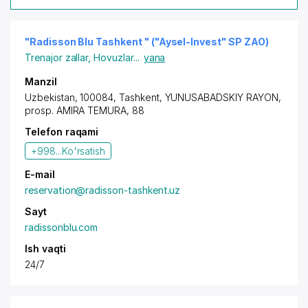
"Radisson Blu Tashkent " ("Aysel-Invest" SP ZAO)
Trenajor zallar
,
Hovuzlar
...
yana
Manzil
Uzbekistan, 100084,
Tashkent
,
YUNUSABADSKIY RAYON
,
prosp. AMIRA TEMURA
, 88
Telefon raqami
+998...
Ko'rsatish
E-mail
reservation@radisson-tashkent.uz
Sayt
radissonblu.com
Ish vaqti
24/7