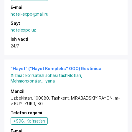
E-mail
hotel-expo@mail.ru
Sayt
hotelexpo.uz
Ish vaqti
24/7
"Hayot" ("Hayot Kompleks" OOO) Gostinisa
Xizmat ko'rsatish sohasi tashkilotlari
,
Mehmonxonalar
...
yana
Manzil
Uzbekistan, 100080,
Tashkent
,
MIRABADSKIY RAYON
, m-
v KUYLYUK-1, 80
Telefon raqami
+998...
Ko'rsatish
E-mail