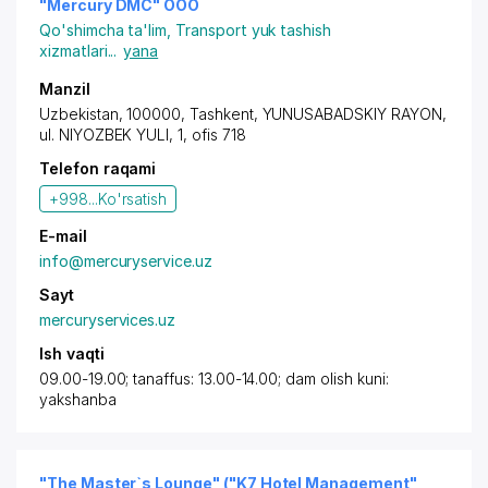
"Mercury DMC" OOO
Qo'shimcha ta'lim
,
Transport yuk tashish
xizmatlari
...
yana
Manzil
Uzbekistan, 100000,
Tashkent
,
YUNUSABADSKIY RAYON
,
ul. NIYOZBEK YULI, 1, ofis 718
Telefon raqami
+998...
Ko'rsatish
E-mail
info@mercuryservice.uz
Sayt
mercuryservices.uz
Ish vaqti
09.00-19.00; tanaffus: 13.00-14.00; dam olish kuni:
yakshanba
"The Master`s Lounge" ("K7 Hotel Management"