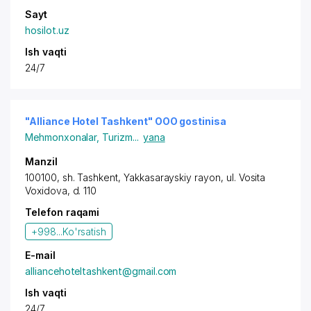
Sayt
hosilot.uz
Ish vaqti
24/7
"Alliance Hotel Tashkent" OOO gostinisa
Mehmonxonalar
,
Turizm
...
yana
Manzil
100100,
sh. Tashkent
,
Yakkasarayskiy rayon
,
ul. Vosita
Voxidova
, d. 110
Telefon raqami
+998...
Ko'rsatish
E-mail
alliancehoteltashkent@gmail.com
Ish vaqti
24/7