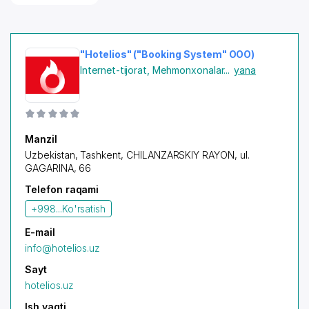
"Hotelios" ("Booking System" OOO)
Internet-tijorat
,
Mehmonxonalar
...
yana
Manzil
Uzbekistan,
Tashkent
,
CHILANZARSKIY RAYON
, ul.
GAGARINA, 66
Telefon raqami
+998...
Ko'rsatish
E-mail
info@hotelios.uz
Sayt
hotelios.uz
Ish vaqti