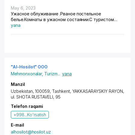
May 6, 2023
Ужасное облуживание .Рваное постельное
белье.Комнаты в ужасном состаянии.С туристом
обращаются ужасно как бы больше содрать с
yana
них.Никому не рекомендую этот отель.????
"Al-Hosilot" OOO
Mehmonxonalar
,
Turizm
...
yana
Manzil
Uzbekistan, 100059,
Tashkent
,
YAKKASARAYSKIY RAYON
,
ul. SHOTA RUSTAVELI, 95
Telefon raqami
+998...
Ko'rsatish
E-mail
alhosilot@hosilot.uz