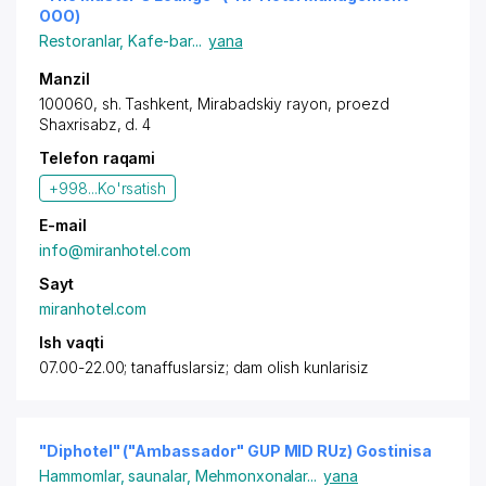
OOO)
Restoranlar
,
Kafe-bar
...
yana
Manzil
100060,
sh. Tashkent
,
Mirabadskiy rayon
,
proezd
Shaxrisabz
, d. 4
Telefon raqami
+998...
Ko'rsatish
E-mail
info@miranhotel.com
Sayt
miranhotel.com
Ish vaqti
07.00-22.00; tanaffuslarsiz; dam olish kunlarisiz
"Diphotel" ("Ambassador" GUP MID RUz) Gostinisa
Hammomlar, saunalar
,
Mehmonxonalar
...
yana