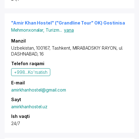
"Amir Khan Hostel" ("Grandline Tour" OK) Gostinisa
Mehmonxonalar
,
Turizm
...
yana
Manzil
Uzbekistan, 100167,
Tashkent
,
MIRABADSKIY RAYON
,
ul.
DASHNABAD
, 16
Telefon raqami
+998...
Ko'rsatish
E-mail
amirkhanhostel@gmail.com
Sayt
amirkhanhostel.uz
Ish vaqti
24/7