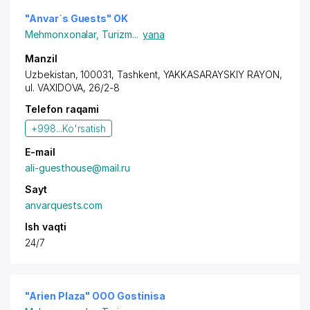
"Anvar`s Guests" OK
Mehmonxonalar
,
Turizm
...
yana
Manzil
Uzbekistan, 100031,
Tashkent
,
YAKKASARAYSKIY RAYON
,
ul. VAXIDOVA
, 26/2-8
Telefon raqami
+998...
Ko'rsatish
E-mail
ali-guesthouse@mail.ru
Sayt
anvarquests.com
Ish vaqti
24/7
"Arien Plaza" OOO Gostinisa