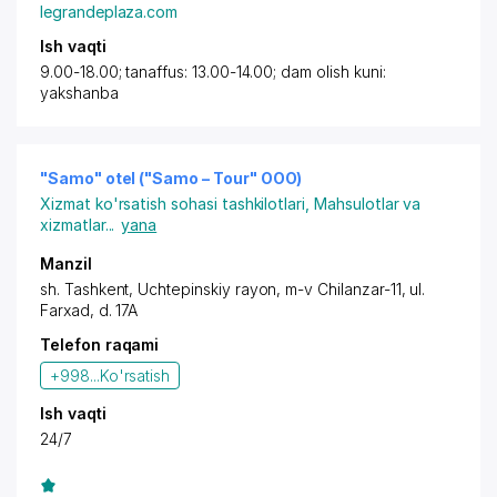
legrandeplaza.com
Ish vaqti
9.00-18.00; tanaffus: 13.00-14.00; dam olish kuni:
yakshanba
"Samo" otel ("Samo – Tour" OOO)
Xizmat ko'rsatish sohasi tashkilotlari
,
Mahsulotlar va
xizmatlar
...
yana
Manzil
sh. Tashkent
,
Uchtepinskiy rayon
, m-v Chilanzar-11,
ul.
Farxad
, d. 17A
Telefon raqami
+998...
Ko'rsatish
Ish vaqti
24/7