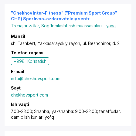
"Chekhov Inter-Fitness" ("Premium Sport Group"
CHP) Sportivno-ozdorovitelniy sentr
Trenajor zallar
,
Sog'lomlashtirish muassasalari
...
yana
Manzil
sh. Tashkent
,
Yakkasarayskiy rayon
,
ul. Beshchinor
, d. 2
Telefon raqami
+998...
Ko'rsatish
E-mail
info@chekhovsport.com
Sayt
chekhovsport.com
Ish vaqti
7.00-23.00; Shanba, yakshanba: 9.00-22.00; tanaffuslar,
dam olish kunlari yo'q