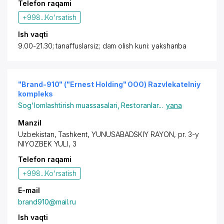
Telefon raqami
+998...
Ko'rsatish
Ish vaqti
9.00-21.30; tanaffuslarsiz; dam olish kuni: yakshanba
"Brand-910" ("Ernest Holding" OOO) Razvlekatelniy
kompleks
Sog'lomlashtirish muassasalari
,
Restoranlar
...
yana
Manzil
Uzbekistan,
Tashkent
,
YUNUSABADSKIY RAYON
,
pr. 3-y
NIYOZBEK YULI
, 3
Telefon raqami
+998...
Ko'rsatish
E-mail
brand910@mail.ru
Ish vaqti