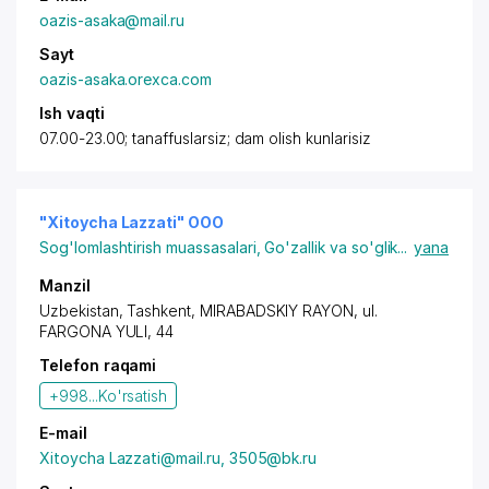
oazis-asaka@mail.ru
Sayt
oazis-asaka.orexca.com
Ish vaqti
07.00-23.00; tanaffuslarsiz; dam olish kunlarisiz
"Xitoycha Lazzati" OOO
Sog'lomlashtirish muassasalari
,
Go'zallik va so'glik
...
yana
Manzil
Uzbekistan,
Tashkent
,
MIRABADSKIY RAYON
, ul.
FARGONA YULI, 44
Telefon raqami
+998...
Ko'rsatish
E-mail
Xitoycha Lazzati@mail.ru, 3505@bk.ru