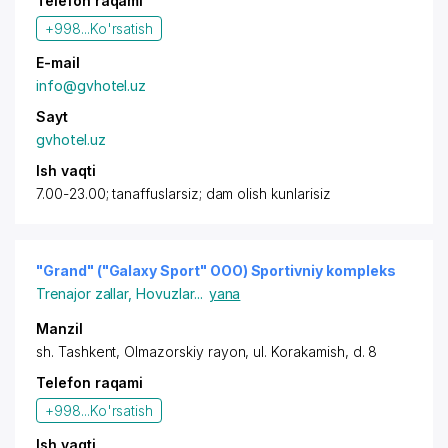
Telefon raqami
+998...
Ko'rsatish
E-mail
info@gvhotel.uz
Sayt
gvhotel.uz
Ish vaqti
7.00-23.00; tanaffuslarsiz; dam olish kunlarisiz
"Grand" ("Galaxy Sport" OOO) Sportivniy kompleks
Trenajor zallar
,
Hovuzlar
...
yana
Manzil
sh. Tashkent
,
Olmazorskiy rayon
,
ul. Korakamish
, d. 8
Telefon raqami
+998...
Ko'rsatish
Ish vaqti