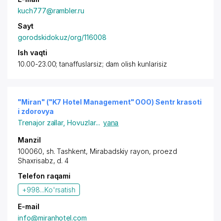
kuch777@rambler.ru
Sayt
gorodskidok.uz/org/116008
Ish vaqti
10.00-23.00; tanaffuslarsiz; dam olish kunlarisiz
"Miran" ("K7 Hotel Management" OOO) Sentr krasoti
i zdorovya
Trenajor zallar
,
Hovuzlar
...
yana
Manzil
100060,
sh. Tashkent
,
Mirabadskiy rayon
,
proezd
Shaxrisabz
, d. 4
Telefon raqami
+998...
Ko'rsatish
E-mail
info@miranhotel.com