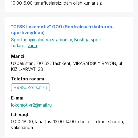
19.00-5.00; tanaffuslarsiz; dam olish kunlarisiz
"CFSK Lokomotiv" OOO (Sentralniy fizkulturno-
sportivniy klub)
Sport majmualari va stadionlar
,
Boshqa sport
turlari
...
yana
Manzil
Uzbekistan, 100162,
Tashkent
,
MIRABADSKIY RAYON
,
ul.
KIZIL-ARVAT
, 28
Telefon raqami
+998...
Ko'rsatish
E-mail
lokomotivr2@mail.ru
Ish vaqti
9.00-18.00; tanaffus: 13.00-14.00; dam olish kuni: shanba,
yakshanba