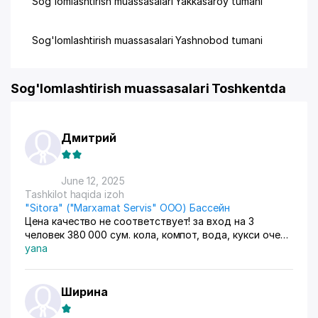
Sog'lomlashtirish muassasalari Yakkasaroy tumani
Sog'lomlashtirish muassasalari Yashnobod tumani
Sog'lomlashtirish muassasalari Toshkentda
Дмитрий
June 12, 2025
Tashkilot haqida izoh
"Sitora" ("Marxamat Servis" ООО) Бассейн
Цена качество не соответствует! за вход на 3
человек 380 000 сум. кола, компот, вода, кукси очень
не вкусный, казан кебаб с курицы, овощная нарезка, 2
yana
мороженых 440 000 сум. Цены завышены все старое
людей нет. Больше не пойдём. За эти деньги лучше в
аквапарк сходить, а не в этом дворике сидеть
Ширина