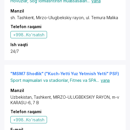
Hovuzlar
,
Sog'lomlashtirish muassasalari
...
yana
Manzil
sh. Tashkent
,
Mirzo-Ulugbekskiy rayon
,
ul. Temura Malika
Telefon raqami
+998...
Ko'rsatish
Ish vaqti
24/7
"MSM7 Shodlik" ("Kuch-Yetti Yuz Yetmish Yetti" PSF)
Sport majmualari va stadionlar
,
Fitnes va SPA
...
yana
Manzil
Uzbekistan,
Tashkent
,
MIRZO-ULUGBEKSKIY RAYON
, m-v
KARASU-6, 7 B
Telefon raqami
+998...
Ko'rsatish
E-mail