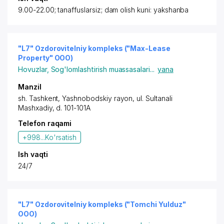
9.00-22.00; tanaffuslarsiz; dam olish kuni: yakshanba
"L7" Ozdorovitelniy kompleks ("Max-Lease
Property" OOO)
Hovuzlar
,
Sog'lomlashtirish muassasalari
...
yana
Manzil
sh. Tashkent
,
Yashnobodskiy rayon
,
ul. Sultanali
Mashxadiy
, d. 101-101A
Telefon raqami
+998...
Ko'rsatish
Ish vaqti
24/7
"L7" Ozdorovitelniy kompleks ("Tomchi Yulduz"
OOO)