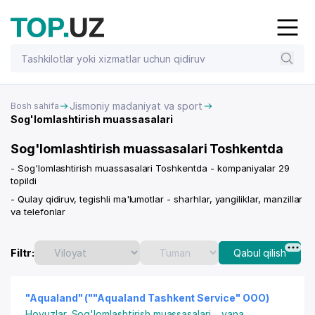
Jismoniy madaniyat va sport
Bosh sahifa
Sog'lomlashtirish muassasalari
Sog'lomlashtirish muassasalari Toshkentda
- Sog'lomlashtirish muassasalari Toshkentda - kompaniyalar 29
topildi
- Qulay qidiruv, tegishli ma'lumotlar - sharhlar, yangiliklar, manzillar
va telefonlar
Filtr:
Qabul qilish
"Aqualand" (""Aqualand Tashkent Service" OOO)
Hovuzlar
,
Sog'lomlashtirish muassasalari
...
yana