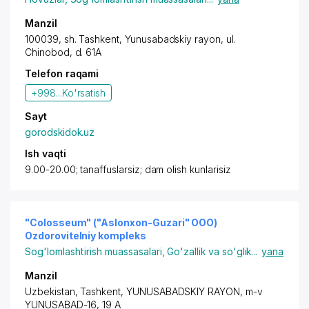
Manzil
100039,
sh. Tashkent
,
Yunusabadskiy rayon
,
ul.
Chinobod
, d. 61A
Telefon raqami
+998...
Ko'rsatish
Sayt
gorodskidok.uz
Ish vaqti
9.00-20.00; tanaffuslarsiz; dam olish kunlarisiz
"Colosseum" ("Aslonxon-Guzari" OOO)
Ozdorovitelniy kompleks
Sog'lomlashtirish muassasalari
,
Go'zallik va so'glik
...
yana
Manzil
Uzbekistan,
Tashkent
,
YUNUSABADSKIY RAYON
, m-v
YUNUSABAD-16, 19 A