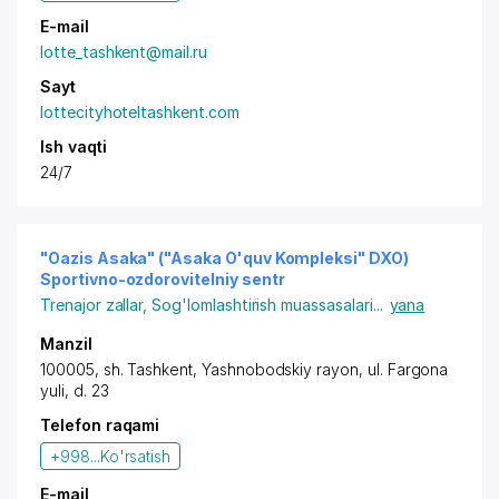
E-mail
lotte_tashkent@mail.ru
Sayt
lottecityhoteltashkent.com
Ish vaqti
24/7
"Oazis Asaka" ("Asaka O'quv Kompleksi" DXO)
Sportivno-ozdorovitelniy sentr
Trenajor zallar
,
Sog'lomlashtirish muassasalari
...
yana
Manzil
100005,
sh. Tashkent
,
Yashnobodskiy rayon
,
ul. Fargona
yuli
, d. 23
Telefon raqami
+998...
Ko'rsatish
E-mail