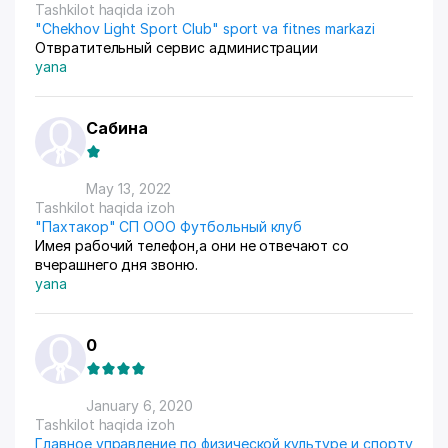
Tashkilot haqida izoh
"Chekhov Light Sport Club" sport va fitnes markazi
Отвратительный сервис администрации
yana
Сабина
May 13, 2022
Tashkilot haqida izoh
"Пахтакор" СП ООО Футбольный клуб
Имея рабочий телефон,а они не отвечают со
вчерашнего дня звоню.
yana
0
January 6, 2020
Tashkilot haqida izoh
Главное управление по физической культуре и спорту