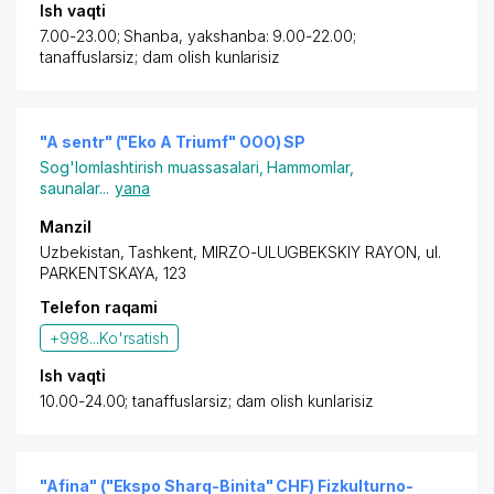
Ish vaqti
7.00-23.00; Shanba, yakshanba: 9.00-22.00;
tanaffuslarsiz; dam olish kunlarisiz
"A sentr" ("Eko A Triumf" OOO) SP
Sog'lomlashtirish muassasalari
,
Hammomlar,
saunalar
...
yana
Manzil
Uzbekistan,
Tashkent
,
MIRZO-ULUGBEKSKIY RAYON
,
ul.
PARKENTSKAYA
, 123
Telefon raqami
+998...
Ko'rsatish
Ish vaqti
10.00-24.00; tanaffuslarsiz; dam olish kunlarisiz
"Afina" ("Ekspo Sharq-Binita" CHF) Fizkulturno-