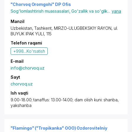
"Chorvoq Oromgohi" DP Ofis
Sog'lomlashtirish muassasalari
,
Go'zallik va so'glik
...
yana
Manzil
Uzbekistan,
Tashkent
,
MIRZO-ULUGBEKSKIY RAYON
, ul.
BUYUK IPAK YULI, 115
Telefon raqami
+998...
Ko'rsatish
E-mail
info@chorvoq.uz
Sayt
chorvoq.uz
Ish vaqti
9.00-18.00; tanaffus: 13.00-14.00; dam olish kuni: shanba,
yakshanba
"Flamingo" ("Tropikanka" OOO) Ozdorovitelniy