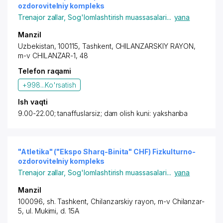
ozdorovitelniy kompleks
Trenajor zallar
,
Sog'lomlashtirish muassasalari
...
yana
Manzil
Uzbekistan, 100115,
Tashkent
,
CHILANZARSKIY RAYON
,
m-v CHILANZAR-1, 48
Telefon raqami
+998...
Ko'rsatish
Ish vaqti
9.00-22.00; tanaffuslarsiz; dam olish kuni: yakshanba
"Atletika" ("Ekspo Sharq-Binita" CHF) Fizkulturno-
ozdorovitelniy kompleks
Trenajor zallar
,
Sog'lomlashtirish muassasalari
...
yana
Manzil
100096,
sh. Tashkent
,
Chilanzarskiy rayon
, m-v Chilanzar-
5,
ul. Mukimi
, d. 15A