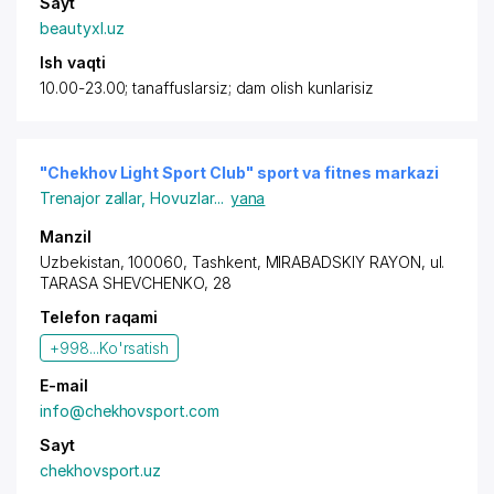
Sayt
beautyxl.uz
Ish vaqti
10.00-23.00; tanaffuslarsiz; dam olish kunlarisiz
"Chekhov Light Sport Club" sport va fitnes markazi
Trenajor zallar
,
Hovuzlar
...
yana
Manzil
Uzbekistan, 100060,
Tashkent
,
MIRABADSKIY RAYON
, ul.
TARASA SHEVCHENKO, 28
Telefon raqami
+998...
Ko'rsatish
E-mail
info@chekhovsport.com
Sayt
chekhovsport.uz