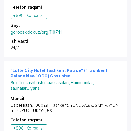
Telefon raqami
+998...
Ko'rsatish
Sayt
gorodskidok.uz/org/110741
Ish vaqti
24/7
"Lotte City Hotel Tashkent Palace" ("Tashkent
Palace New" OOO) Gostinisa
Sog'lomlashtirish muassasalari
,
Hammomlar,
saunalar
...
yana
Manzil
Uzbekistan, 100029,
Tashkent
,
YUNUSABADSKIY RAYON
,
ul. BUYUK TURON, 56
Telefon raqami
+998...
Ko'rsatish