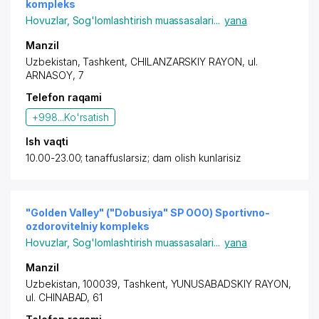
kompleks
Hovuzlar
,
Sog'lomlashtirish muassasalari
...
yana
Manzil
Uzbekistan,
Tashkent
,
CHILANZARSKIY RAYON
, ul.
ARNASOY, 7
Telefon raqami
+998...
Ko'rsatish
Ish vaqti
10.00-23.00; tanaffuslarsiz; dam olish kunlarisiz
"Golden Valley" ("Dobusiya" SP OOO) Sportivno-
ozdorovitelniy kompleks
Hovuzlar
,
Sog'lomlashtirish muassasalari
...
yana
Manzil
Uzbekistan, 100039,
Tashkent
,
YUNUSABADSKIY RAYON
,
ul. CHINABAD
, 61