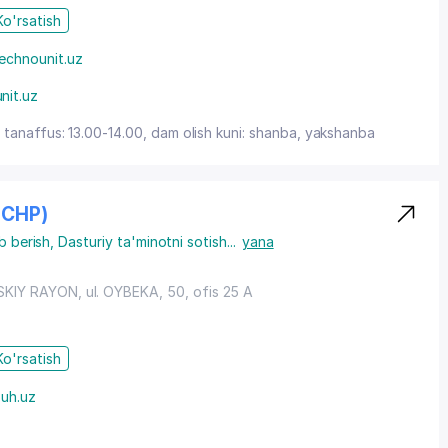
Ko'rsatish
echnounit.uz
nit.uz
 tanaffus: 13.00-14.00, dam olish kuni: shanba, yakshanba
" CHP)
b berish
,
Dasturiy ta'minotni sotish
...
yana
SKIY RAYON
,
ul. OYBEKA
, 50, ofis 25 A
Ko'rsatish
uh.uz