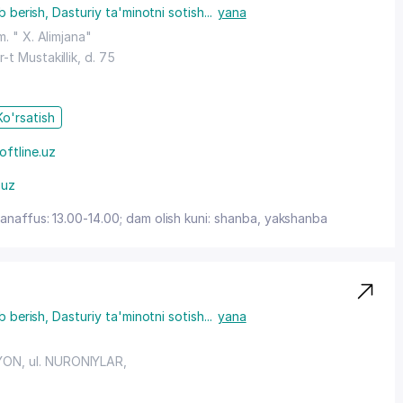
b berish
,
Dasturiy ta'minotni sotish
...
yana
m. " X. Alimjana"
r-t Mustakillik
, d. 75
Ko'rsatish
ftline.uz
.uz
tanaffus: 13.00-14.00; dam olish kuni: shanba, yakshanba
b berish
,
Dasturiy ta'minotni sotish
...
yana
YON
,
ul. NURONIYLAR
,