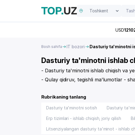
USD
1210
IT bozori
Dasturiy ta'minotni i
Bosh sahifa
Dasturiy ta'minotni ishlab 
- Dasturiy ta'minotni ishlab chiqish va 
- Qulay qidiruv, tegishli ma'lumotlar - sha
Rubrikaning tanlang
Dasturiy ta'minotni sotish
Dasturiy ta'mi
Erp tizimlari - ishlab chiqish, joriy qilish
Bi
Litsenziyalangan dasturiy ta'minot - ishlab ch