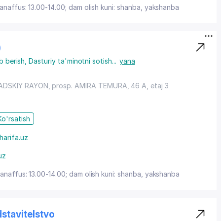
tanaffus: 13.00-14.00; dam olish kuni: shanba, yakshanba
)
b berish
,
Dasturiy ta'minotni sotish
...
yana
ADSKIY RAYON
,
prosp. AMIRA TEMURA
, 46 A, etaj 3
Ko'rsatish
harifa.uz
uz
tanaffus: 13.00-14.00; dam olish kuni: shanba, yakshanba
dstavitelstvo