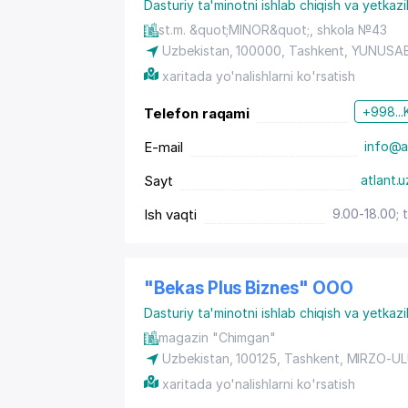
Dasturiy ta'minotni ishlab chiqish va yetkazi
st.m. &quot;MINOR&quot;, shkola №43
Uzbekistan, 100000,
Tashkent
,
YUNUSAB
xaritada yo'nalishlarni ko'rsatish
+998...
Telefon raqami
E-mail
info@a
Sayt
atlant.u
Ish vaqti
9.00-18.00; 
"Bekas Plus Biznes" OOO
Dasturiy ta'minotni ishlab chiqish va yetkazi
magazin "Chimgan"
Uzbekistan, 100125,
Tashkent
,
MIRZO-UL
xaritada yo'nalishlarni ko'rsatish