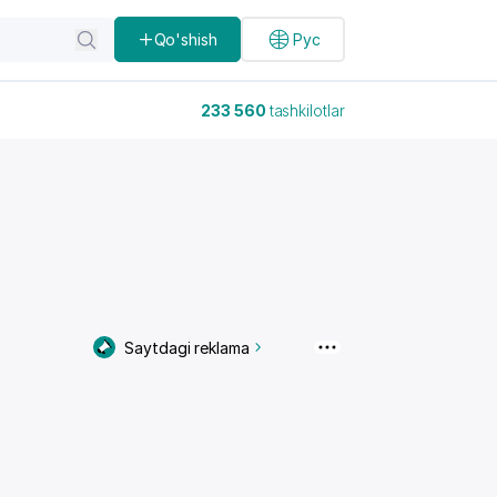
Qo'shish
Рус
233 560
tashkilotlar
Saytdagi reklama