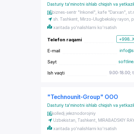
Dasturiy ta'minotni ishlab chiqish va yetkazi
biznes-sentr "Inkonel", kafe "Darxan", st.
sh. Tashkent
,
Mirzo-Ulugbekskiy rayon
,
p
xaritada yo'nalishlarni ko'rsatish
+998...
Telefon raqami
E-mail
info@so
Sayt
softline
Ish vaqti
9.00-18.00; 
"Technounit-Group" OOO
Dasturiy ta'minotni ishlab chiqish va yetkazi
kolledj jeleznodorojniy
Uzbekistan,
Tashkent
,
MIRABADSKIY RA
xaritada yo'nalishlarni ko'rsatish