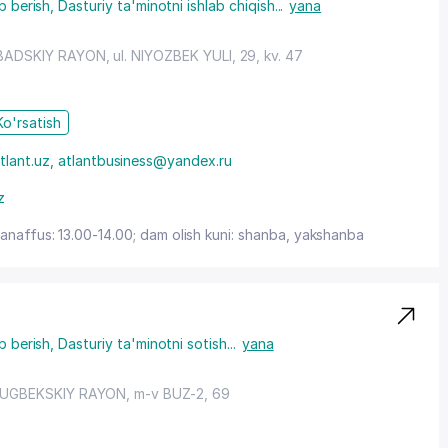
b berish
,
Dasturiy ta'minotni ishlab chiqish
...
yana
ADSKIY RAYON
, ul. NIYOZBEK YULI, 29, kv. 47
Ko'rsatish
tlant.uz, atlantbusiness@yandex.ru
z
tanaffus: 13.00-14.00; dam olish kuni: shanba, yakshanba
b berish
,
Dasturiy ta'minotni sotish
...
yana
UGBEKSKIY RAYON
, m-v BUZ-2, 69