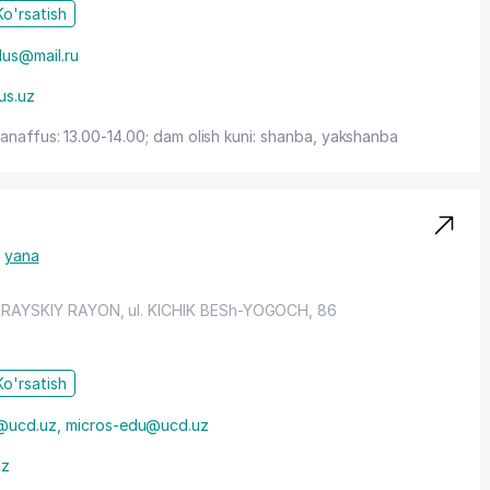
Ko'rsatish
lus@mail.ru
us.uz
tanaffus: 13.00-14.00; dam olish kuni: shanba, yakshanba
yana
RAYSKIY RAYON
,
ul. KICHIK BESh-YOGOCH
, 86
Ko'rsatish
@ucd.uz, micros-edu@ucd.uz
uz