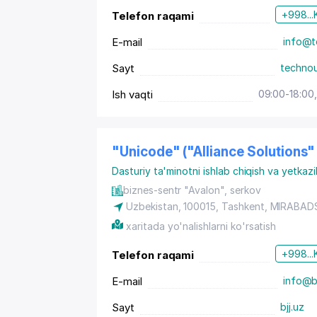
+998...
Telefon raqami
E-mail
info@t
Sayt
technou
Ish vaqti
09:00-18:00,
"Unicode" ("Alliance Solutions
Dasturiy ta'minotni ishlab chiqish va yetkazi
biznes-sentr "Avalon", serkov
Uzbekistan, 100015,
Tashkent
,
MIRABAD
xaritada yo'nalishlarni ko'rsatish
+998...
Telefon raqami
E-mail
info@b
Sayt
bjj.uz