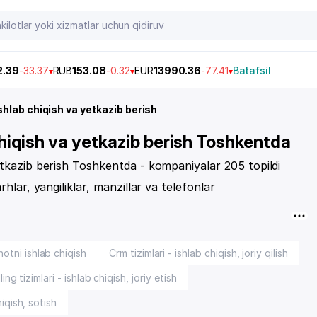
2.39
-33.37
RUB
153.08
-0.32
EUR
13990.36
-77.41
Batafsil
shlab chiqish va yetkazib berish
chiqish va yetkazib berish Toshkentda
yetkazib berish Toshkentda - kompaniyalar 205 topildi
rhlar, yangiliklar, manzillar va telefonlar
notni ishlab chiqish
Crm tizimlari - ishlab chiqish, joriy qilish
lling tizimlari - ishlab chiqish, joriy etish
iqish, sotish