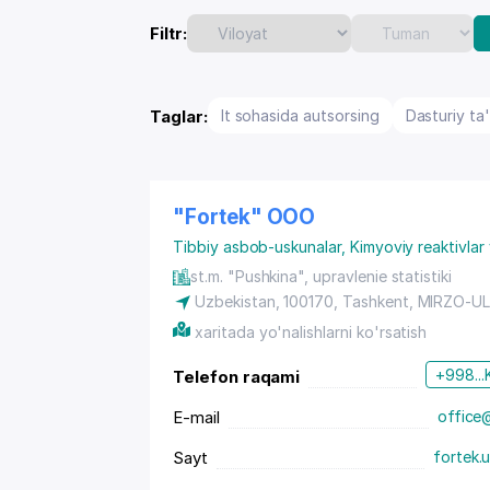
Filtr:
Taglar:
It sohasida autsorsing
Dasturiy ta
"Fortek" OOO
Tibbiy asbob-uskunalar
,
Kimyoviy reaktivlar 
st.m. "Pushkina", upravlenie statistiki
Uzbekistan, 100170,
Tashkent
,
MIRZO-U
xaritada yo'nalishlarni ko'rsatish
+998...
Telefon raqami
E-mail
office
Sayt
fortek.