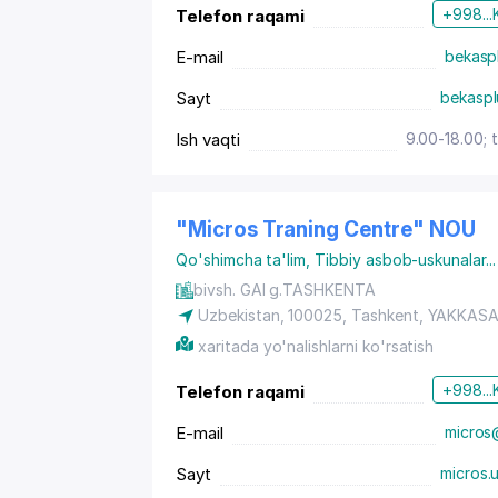
+998...
Telefon raqami
E-mail
bekasp
Sayt
bekaspl
Ish vaqti
9.00-18.00; 
"Micros Traning Centre" NOU
Qo'shimcha ta'lim
,
Tibbiy asbob-uskunalar
...
bivsh. GAI g.TASHKENTA
Uzbekistan, 100025,
Tashkent
,
YAKKASA
xaritada yo'nalishlarni ko'rsatish
+998...
Telefon raqami
E-mail
micros
Sayt
micros.