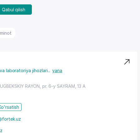
Qabul qilish
'minot
va laboratoriya jihozlari
...
yana
LUGBEKSKIY RAYON
,
pr. 6-y SAYRAM
, 13 A
Ko'rsatish
@fortek.uz
uz