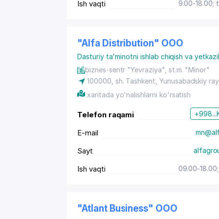
Ish vaqti
9.00-18.00; 
"Alfa Distribution" OOO
Dasturiy ta'minotni ishlab chiqish va yetkazi
biznes-sentr "Yevraziya", st.m. "Minor"
100000,
sh. Tashkent
,
Yunusabadskiy ra
xaritada yo'nalishlarni ko'rsatish
+998...
Telefon raqami
E-mail
mn@alf
Sayt
alfagro
Ish vaqti
09.00-18.00;
"Atlant Business" OOO