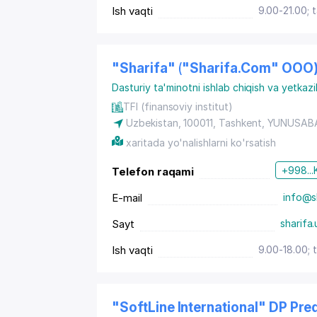
Ish vaqti
9.00-21.00; 
"Sharifa" ("Sharifa.Com" OOO
Dasturiy ta'minotni ishlab chiqish va yetkazi
TFI (finansoviy institut)
Uzbekistan, 100011,
Tashkent
,
YUNUSAB
xaritada yo'nalishlarni ko'rsatish
+998...
Telefon raqami
E-mail
info@s
Sayt
sharifa.
Ish vaqti
9.00-18.00; 
"SoftLine International" DP Pre