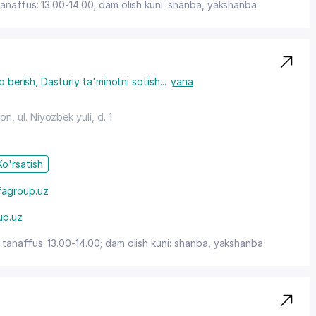
tanaffus: 13.00-14.00; dam olish kuni: shanba, yakshanba
b berish
,
Dasturiy ta'minotni sotish
...
yana
yon
,
ul. Niyozbek yuli
, d. 1
Ko'rsatish
agroup.uz
up.uz
 tanaffus: 13.00-14.00; dam olish kuni: shanba, yakshanba