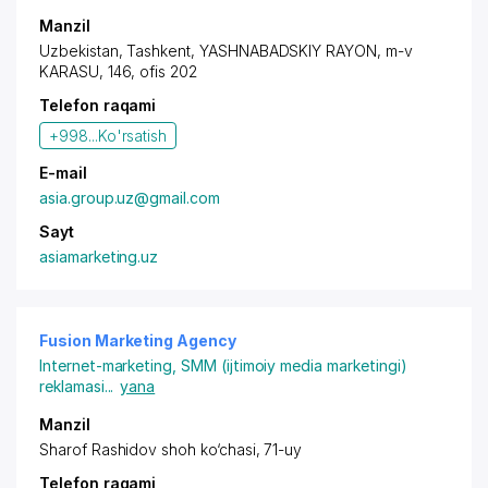
Manzil
Uzbekistan, Tashkent,
YASHNABADSKIY RAYON
, m-v
KARASU, 146, ofis 202
Telefon raqami
+998...
Ko'rsatish
E-mail
asia.group.uz@gmail.com
Sayt
asiamarketing.uz
Fusion Marketing Agency
Internet-marketing
,
SMM (ijtimoiy media marketingi)
reklamasi
...
yana
Manzil
Sharof Rashidov shoh ko‘chasi, 71-uy
Telefon raqami