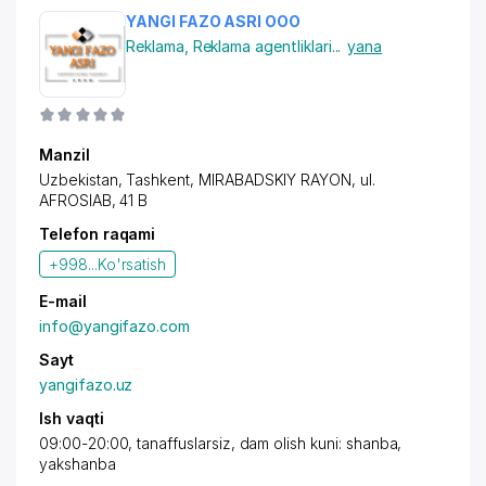
YANGI FAZO ASRI OOO
Reklama
,
Reklama agentliklari
...
yana
Manzil
Uzbekistan, Tashkent,
MIRABADSKIY RAYON
, ul.
AFROSIAB, 41 B
Telefon raqami
+998...
Ko'rsatish
E-mail
info@yangifazo.com
Sayt
yangifazo.uz
Ish vaqti
09:00-20:00, tanaffuslarsiz, dam olish kuni: shanba,
yakshanba