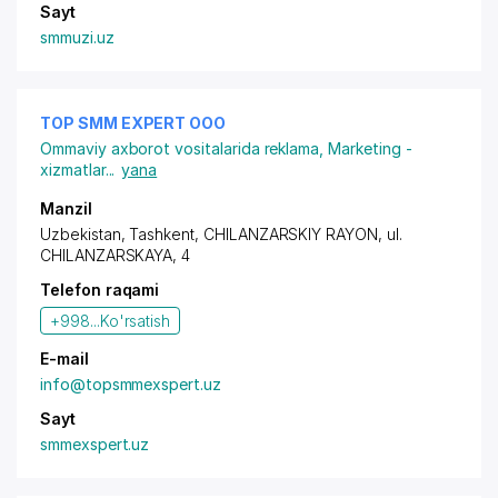
Sayt
smmuzi.uz
TOP SMM EXPERT OOO
Ommaviy axborot vositalarida reklama
,
Marketing -
xizmatlar
...
yana
Manzil
Uzbekistan, Tashkent,
CHILANZARSKIY RAYON
,
ul.
CHILANZARSKAYA
, 4
Telefon raqami
+998...
Ko'rsatish
E-mail
info@topsmmexspert.uz
Sayt
smmexspert.uz