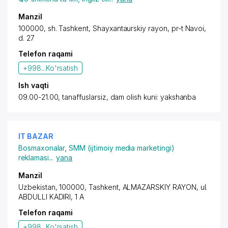
Manzil
100000,
sh. Tashkent
,
Shayxantaurskiy rayon
,
pr-t Navoi
,
d. 27
Telefon raqami
+998...
Ko'rsatish
Ish vaqti
09.00-21.00, tanaffuslarsiz, dam olish kuni: yakshanba
IT BAZAR
Bosmaxonalar
,
SMM (ijtimoiy media marketingi)
reklamasi
...
yana
Manzil
Uzbekistan, 100000, Tashkent,
ALMAZARSKIY RAYON
, ul.
ABDULLI KADIRI, 1 A
Telefon raqami
+998...
Ko'rsatish