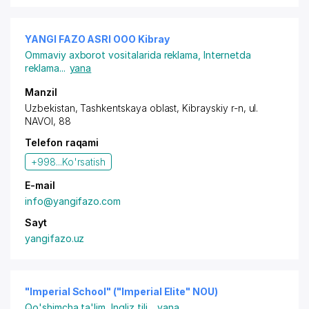
YANGI FAZO ASRI OOO Kibray
Ommaviy axborot vositalarida reklama
,
Internetda
reklama
...
yana
Manzil
Uzbekistan, Tashkentskaya oblast, Kibrayskiy r-n,
ul.
NAVOI
, 88
Telefon raqami
+998...
Ko'rsatish
E-mail
info@yangifazo.com
Sayt
yangifazo.uz
"Imperial School" ("Imperial Elite" NOU)
Qo'shimcha ta'lim
,
Ingliz tili
...
yana