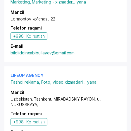
Marketing
,
Marketing - xizmatlar
...
yana
Manzil
Lermontov ko'chasi, 22
Telefon raqami
+998...
Ko'rsatish
E-mail
biloliddinxabibullayev@gmail.com
LIFEUP AGENCY
Tashqi reklama
,
Foto, video xizmatlari
...
yana
Manzil
Uzbekistan, Tashkent,
MIRABADSKIY RAYON
, ul.
NUKUSSKAYA,
Telefon raqami
+998...
Ko'rsatish