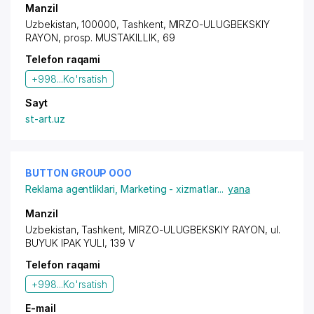
Manzil
Uzbekistan, 100000, Tashkent,
MIRZO-ULUGBEKSKIY
RAYON
,
prosp. MUSTAKILLIK
, 69
Telefon raqami
+998...
Ko'rsatish
Sayt
st-art.uz
BUTTON GROUP OOO
Reklama agentliklari
,
Marketing - xizmatlar
...
yana
Manzil
Uzbekistan, Tashkent,
MIRZO-ULUGBEKSKIY RAYON
, ul.
BUYUK IPAK YULI, 139 V
Telefon raqami
+998...
Ko'rsatish
E-mail