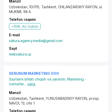
Manzil
Uzbekistan, 100115, Tashkent,
CHILANZARSKIY RAYON
, ul.
MUKIMI, 98 A
Telefon raqami
+998...
Ko'rsatish
E-mail
sakura.agency.media@gmail.com
Sayt
websakura.uz
SERUNUM MARKETING OOO
Saytlarni ishlab chiqish va yaratish
,
Marketing -
xizmatlar
...
yana
Manzil
Uzbekistan, Tashkent,
YUNUSABADSKIY RAYON
,
prosp.
NAVOI
, 13, ofis 1
Telefon raqami