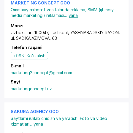
MARKETING CONCEPT OOO
Ommaviy axborot vositalarida reklama
,
SMM (ijtimoiy
media marketingi) reklamasi
...
yana
Manzil
Uzbekistan, 100047, Tashkent,
YASHNABADSKIY RAYON
,
ul. SADIKA AZIMOVA, 63
Telefon raqami
+998...
Ko'rsatish
E-mail
marketing2concept@gmail.com
Sayt
marketingconcept.uz
SAKURA AGENCY OOO
Saytlarni ishlab chiqish va yaratish
,
Foto va video
xizmatlari
...
yana