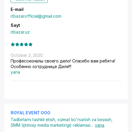
E-mail
itbazarofficial@gmail.com
Sayt
itbazar.uz
October 2, 2020
Профессионалы своего дело! Спасибо вам ребята!
Особенно сотруднице Диле!!!
yana
ROYAL EVENT OOO
Tadbirlarni tashkil etish, xizmat ko'rsatish va bezash
,
SMM (ijtimoiy media marketingi) reklamasi
...
yana