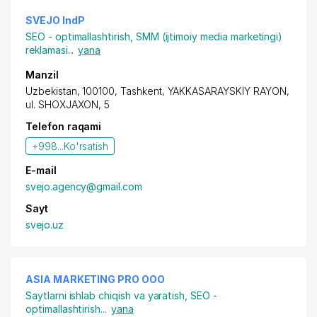
SVEJO IndP
SEO - optimallashtirish
,
SMM (ijtimoiy media marketingi)
reklamasi
...
yana
Manzil
Uzbekistan, 100100, Tashkent,
YAKKASARAYSKIY RAYON
,
ul. SHOXJAXON, 5
Telefon raqami
+998...
Ko'rsatish
E-mail
svejo.agency@gmail.com
Sayt
svejo.uz
ASIA MARKETING PRO OOO
Saytlarni ishlab chiqish va yaratish
,
SEO -
optimallashtirish
...
yana