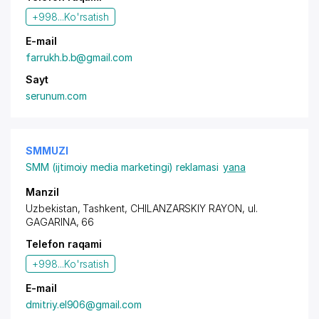
+998...
Ko'rsatish
E-mail
farrukh.b.b@gmail.com
Sayt
serunum.com
SMMUZI
SMM (ijtimoiy media marketingi) reklamasi
yana
Manzil
Uzbekistan, Tashkent,
CHILANZARSKIY RAYON
, ul.
GAGARINA, 66
Telefon raqami
+998...
Ko'rsatish
E-mail
dmitriy.el906@gmail.com