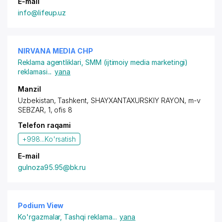
E-mail
info@lifeup.uz
NIRVANA MEDIA CHP
Reklama agentliklari
,
SMM (ijtimoiy media marketingi)
reklamasi
...
yana
Manzil
Uzbekistan, Tashkent,
SHAYXANTAXURSKIY RAYON
, m-v
SEBZAR, 1, ofis 8
Telefon raqami
+998...
Ko'rsatish
E-mail
gulnoza95.95@bk.ru
Podium View
Ko'rgazmalar
,
Tashqi reklama
...
yana