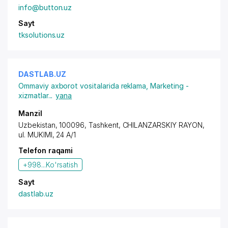
info@button.uz
Sayt
tksolutions.uz
DASTLAB.UZ
Ommaviy axborot vositalarida reklama
,
Marketing -
xizmatlar
...
yana
Manzil
Uzbekistan, 100096, Tashkent,
CHILANZARSKIY RAYON
,
ul. MUKIMI, 24 A/1
Telefon raqami
+998...
Ko'rsatish
Sayt
dastlab.uz