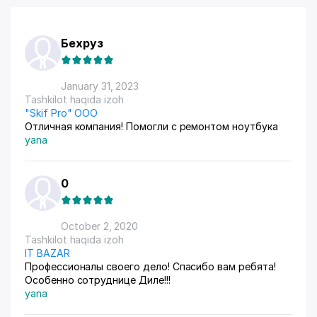
Бехруз
January 31, 2023
Tashkilot haqida izoh
"Skif Pro" ООО
Отличная компания! Помогли с ремонтом ноутбука
yana
0
October 2, 2020
Tashkilot haqida izoh
IT BAZAR
Профессионалы своего дело! Спасибо вам ребята!
Особенно сотруднице Диле!!!
yana