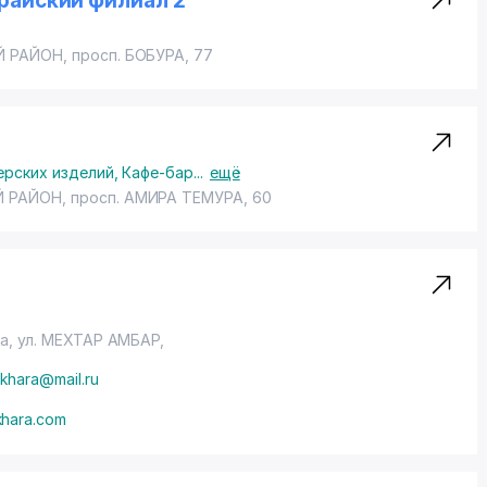
райский филиал 2
Й РАЙОН
,
просп. БОБУРА
, 77
ерских изделий
,
Кафе-бар
...
ещё
 РАЙОН
,
просп. АМИРА ТЕМУРА
, 60
ра,
ул. МЕХТАР АМБАР
,
ukhara@mail.ru
khara.com