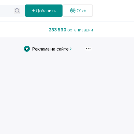
Добавить
O`zb
233 560
организации
Реклама на сайте