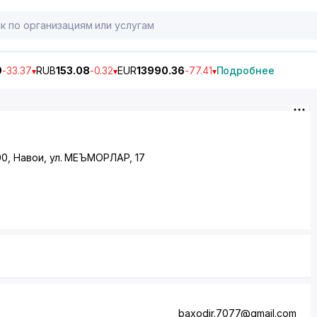
9
-33.37
RUB
153.08
-0.32
EUR
13990.36
-77.41
Подробнее
00, Навои, ул. МЕЪМОРЛАР, 17
baxodir.7077@gmail.com