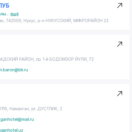
ЛУБ
алы
...
ещё
ан, 742009, Нукус,
р-н НУКУССКИЙ
, МИКРОРАЙОН 23
АДСКИЙ РАЙОН
,
пр. 1-й БОДОМЗОР ЙУЛИ
, 72
an.baron@bk.ru
0116, Наманган,
ул. ДУСТЛИК
, 2
ganhotel@mail.ru
ganhotel.uz