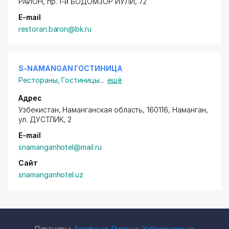
РАЙОН
,
пр. 1-й БОДОМЗОР ЙУЛИ
, 72
E-mail
restoran.baron@bk.ru
S-NAMANGAN ГОСТИНИЦА
Рестораны
,
Гостиницы
...
ещё
Адрес
Узбекистан, Наманганская область, 160116, Наманган,
ул. ДУСТЛИК
, 2
E-mail
snamanganhotel@mail.ru
Сайт
snamanganhotel.uz
Партнеры:
Apteka.uz
,
Prom.uz
,
Yellowpages.uz