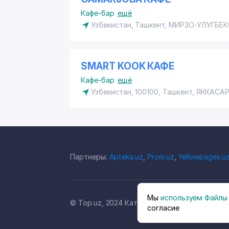
Кафе-бар
ещё
Узбекистан, Ташкент,
МИРЗО-УЛУГБЕК
SMART KOOK КАФЕ
Кафе-бар
ещё
Узбекистан, 100100, Ташкент,
ЯККАСА
Партнеры:
Apteka.uz
,
Prom.uz
,
Yellowpages.u
Мы
используем Файлы 
© Top.uz, 2024 Каталог компаний Узбекиста
согласие