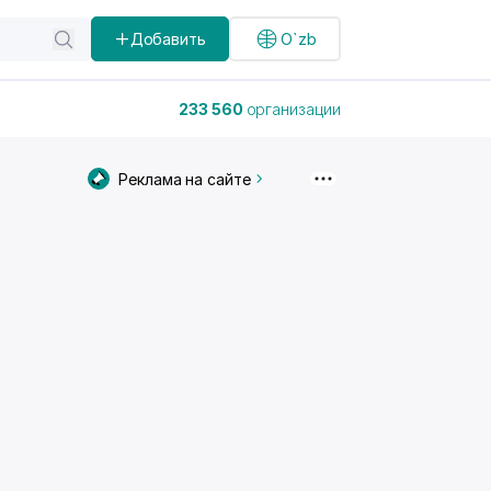
Добавить
O`zb
233 560
организации
Реклама на сайте