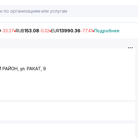
9
-33.37
RUB
153.08
-0.32
EUR
13990.36
-77.41
Подробнее
Й РАЙОН
, ул. РАКАТ, 9