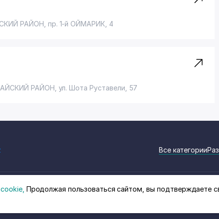
СКИЙ РАЙОН
,
пр. 1-й ОЙМАРИК
, 4
РАЙСКИЙ РАЙОН
,
ул. Шота Руставели
, 57
z
Все категории
Раз
cookie,
Продолжая пользоваться сайтом, вы подтверждаете с
на