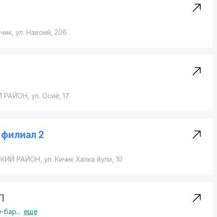
рчик,
ул. Навоий
, 206
 РАЙОН
,
ул. Осиё
, 17
 филиал 2
КИЙ РАЙОН
,
ул. Кичик Халка йули
, 10
П
е-бар
...
ещё