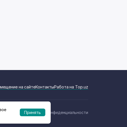
мещение на сайте
Контакты
Работа на Top.uz
вое
Политика конфиденциальности
Принять