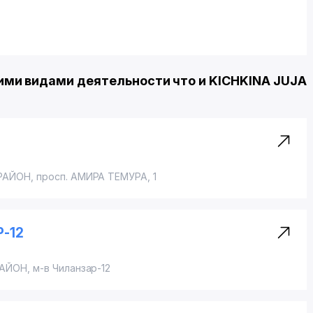
ми видами деятельности что и KICHKINA JUJA
РАЙОН
,
просп. АМИРА ТЕМУРА
, 1
-12
РАЙОН
,
м-в Чиланзар-12