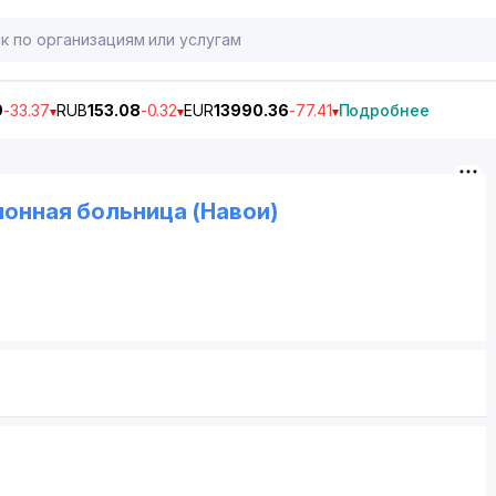
9
-33.37
RUB
153.08
-0.32
EUR
13990.36
-77.41
Подробнее
онная больница (Навои)