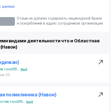
х данных
Отзыв не должен содержать нецензурной брани
и оскорблений в адрес сотрудников организации
ми видами деятельности что и Областная
(Навои)
ндижан)
в covid19
...
ещё
дом 50
я поликлиника (Навои)
отив covid19
...
ещё