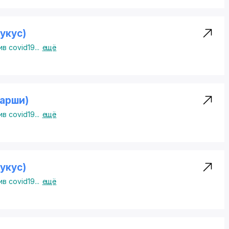
укус)
в covid19
...
ещё
арши)
в covid19
...
ещё
укус)
в covid19
...
ещё