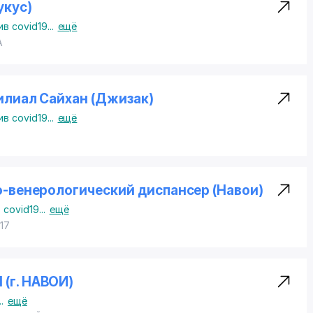
укус)
в covid19
...
ещё
А
лиал Сайхан (Джизак)
в covid19
...
ещё
-венерологический диспансер (Навои)
 covid19
...
ещё
17
(г. НАВОИ)
..
ещё