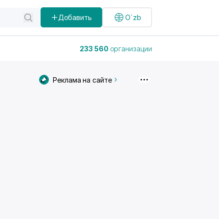
Добавить
O`zb
233 560
организации
Реклама на сайте