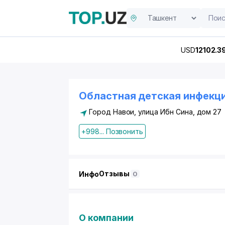
USD
12102.3
Областная детская инфекци
Город Навои, улица Ибн Сина, дом 27
+998... Позвонить
Отзывы
Инфо
0
О компании