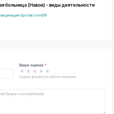
я больница (Навои) - виды деятельности
Вакцинация против covid19
Ваша оценка
*
★
★
★
★
★
Оценка формирует рейтинг компании