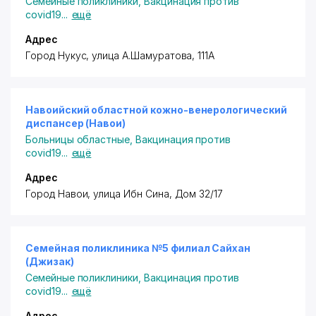
Семейные поликлиники
,
Вакцинация против
covid19
...
ещё
Адрес
Город Нукус, улица А.Шамуратова, 111А
Навоийский областной кожно-венерологический
диспансер (Навои)
Больницы областные
,
Вакцинация против
covid19
...
ещё
Адрес
Город Навои, улица Ибн Сина, Дом 32/17
Семейная поликлиника №5 филиал Сайхан
(Джизак)
Семейные поликлиники
,
Вакцинация против
covid19
...
ещё
Адрес