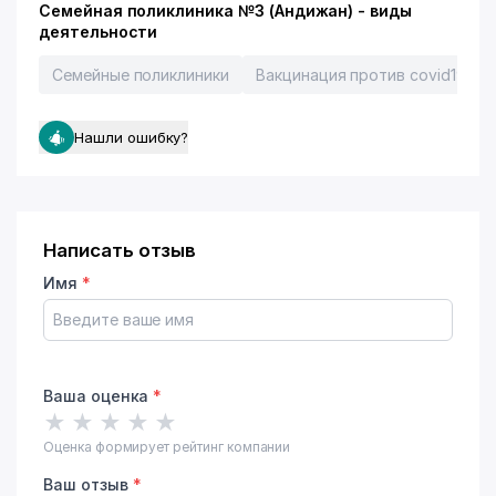
Семейная поликлиника №3 (Андижан) - виды
деятельности
Семейные поликлиники
Вакцинация против covid19
Нашли ошибку?
Написать отзыв
Имя
*
Ваша оценка
*
★
★
★
★
★
Оценка формирует рейтинг компании
Ваш отзыв
*