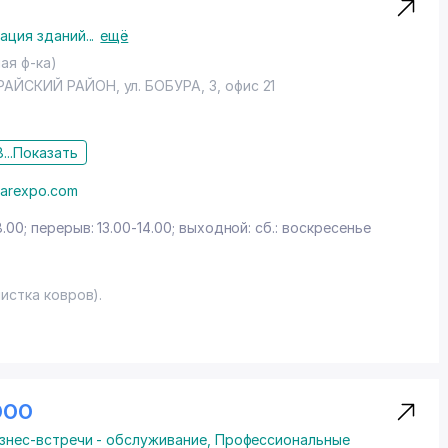
ация зданий
...
ещё
ая ф-ка)
РАЙСКИЙ РАЙОН
,
ул. БОБУРА
, 3, офис 21
...
Показать
arexpo.com
8.00; перерыв: 13.00-14.00; выходной: сб.: воскресенье
истка ковров).
щение, кондиционирование, системы канализации,
ООО
изнес-встречи - обслуживание
,
Профессиональные