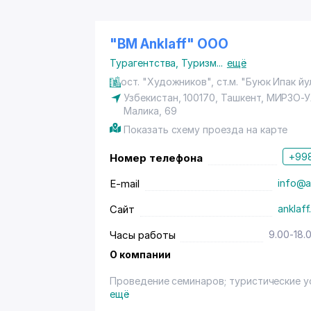
"BM Anklaff" ООО
Турагентства
,
Туризм
...
ещё
ост. "Художников", ст.м. "Буюк Ипак йу
Узбекистан, 100170,
Ташкент
,
МИРЗО-У
Малика
, 69
Показать схему проезда на карте
+998
Номер телефона
E-mail
info@a
Сайт
anklaf
Часы работы
9.00-18.
О компании
Проведение семинаров; туристические ус
ещё