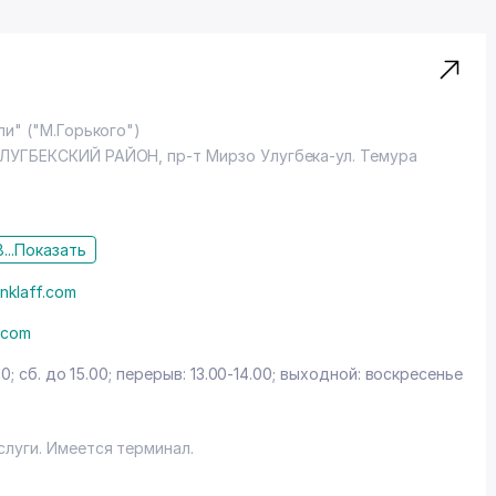
ли" ("М.Горького")
ЛУГБЕКСКИЙ РАЙОН
,
пр-т Мирзо Улугбека-ул. Темура
...
Показать
nklaff.com
f.com
00; сб. до 15.00; перерыв: 13.00-14.00; выходной: воскресенье
луги. Имеется терминал.