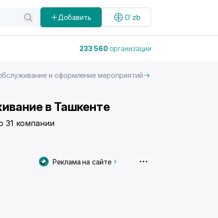
Добавить
O`zb
233 560
организации
 обслуживание и оформление мероприятий
живание в Ташкенте
о 31 компании
Реклама на сайте