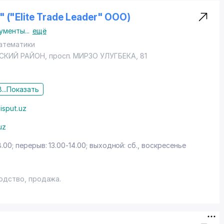
 ("Elite Trade Leader" ООО)
рументы
...
ещё
атематики
СКИЙ РАЙОН
,
просп. МИРЗО УЛУГБЕКА
, 81
...
Показать
isput.uz
uz
8.00; перерыв: 13.00-14.00; выходной: сб., воскресенье
одство, продажа.