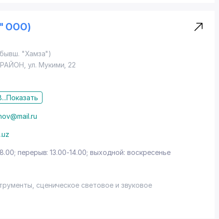
o" ООО)
(бывш. "Хамза")
 РАЙОН
,
ул. Мукими
, 22
...
Показать
nov@mail.ru
.uz
18.00; перерыв: 13.00-14.00; выходной: воскресенье
рументы, сценическое световое и звуковое