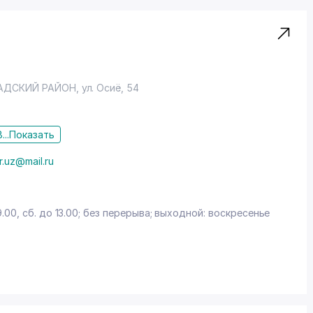
АДСКИЙ РАЙОН
,
ул. Осиё
, 54
...
Показать
r.uz@mail.ru
9.00, сб. до 13.00; без перерыва; выходной: воскресенье