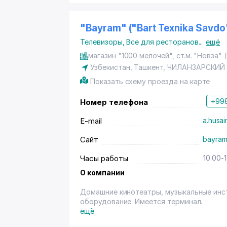
"Bayram" ("Bart Texnika Savd
Телевизоры
,
Все для ресторанов
...
ещё
магазин "1000 мелочей", ст.м. "Новза" 
Узбекистан,
Ташкент
,
ЧИЛАНЗАРСКИЙ
Показать схему проезда на карте
+998
Номер телефона
E-mail
a.husai
Сайт
bayram
Часы работы
10.00-
О компании
Домашние кинотеатры, музыкальные инст
оборудование. Имеется терминал.
ещё