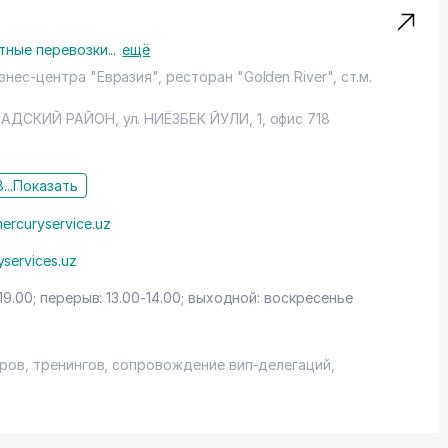
тные перевозки
...
ещё
нес-центра "Евразия", ресторан "Golden River", ст.м.
АДСКИЙ РАЙОН
, ул. НИЁЗБЕК ЙУЛИ, 1, офис 718
...
Показать
ercuryservice.uz
yservices.uz
19.00; перерыв: 13.00-14.00; выходной: воскресенье
ров, тренингов, сопровождение вип-делегаций,