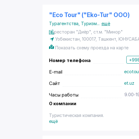
"Eco Tour" ("Eko-Tur" ООО)
Турагентства
,
Туризм
...
ещё
ресторан "Диёр", ст.м. "Минор"
Узбекистан, 100017,
Ташкент
,
ЮНУСАБ
Показать схему проезда на карте
+998
Номер телефона
E-mail
ecotou
Сайт
et.uz
Часы работы
9.00-1
О компании
Туристическая компания.
ещё