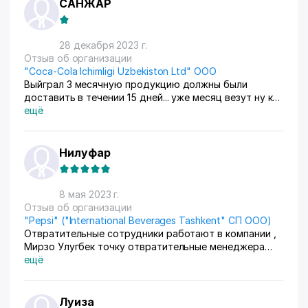
САНЖАР
28 декабря 2023 г.
Отзыв об организации
"Coca-Cola Ichimligi Uzbekiston Ltd" ООО
Выйграл 3 месячную продукцию должны были
доставить в течении 15 дней... уже месяц везут ну как
обычно обманули
ещё
Нилуфар
8 мая 2023 г.
Отзыв об организации
"Pepsi" ("International Beverages Tashkent" СП ООО)
Отвратительные сотрудники работают в компании ,
Мирзо Улугбек точку отвратительные менеджера
обслуживают! Ни кому не рекомендую это компанию
ещё
так как они совершенно не умеют предлагать свою
продукцию, открыли кафе хотели сотрудничать с
компании Пепси но из за таких сотрудников
Луиза