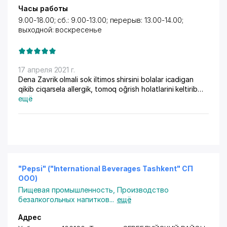
Часы работы
9.00-18.00; cб.: 9.00-13.00; перерыв: 13.00-14.00;
выходной: воскресенье
17 апреля 2021 г.
Dena Zavrik olmali sok iltimos shirsini bolalar icadigan
qikib ciqarsela allergik, tomoq oĝrish holatlarini keltirib
ciqarishi mumkin qizim icib rosa yòtaldi shirasi kòpligidan
ещё
sokiladan kop olamiz oldin buncali emasdi man òzimam
icib kòrdm haqiqatan shirasi juda kòp tomoqni
qicitadigan darajada
"Pepsi" ("International Beverages Tashkent" СП
ООО)
Пищевая промышленность
,
Производство
безалкогольных напитков
...
ещё
Адрес