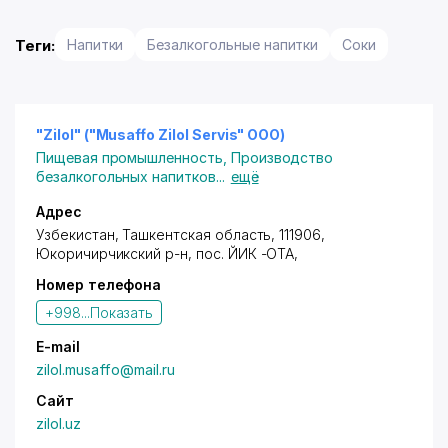
Теги:
Напитки
Безалкогольные напитки
Соки
"Zilol" ("Musaffo Zilol Servis" OOO)
Пищевая промышленность
,
Производство
безалкогольных напитков
...
ещё
Адрес
Узбекистан, Ташкентская область, 111906,
Юкоричирчикский р-н
,
пос. ЙИК -ОТА
,
Номер телефона
+998...
Показать
E-mail
zilol.musaffo@mail.ru
Сайт
zilol.uz