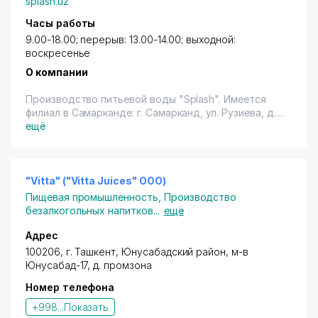
splash.uz
Часы работы
9.00-18.00; перерыв: 13.00-14.00; выходной:
воскресенье
О компании
Производство питьевой воды "Splash". Имеется
филиал в Самарканде: г. Самарканд, ул. Рузиева, д.
34. Тел.: 330-92-29, 330-91-19.
ещё
"Vitta" ("Vitta Juices" ООО)
Пищевая промышленность
,
Производство
безалкогольных напитков
...
ещё
Адрес
100206,
г. Ташкент
,
Юнусабадский район
,
м-в
Юнусабад-17
, д. промзона
Номер телефона
+998...
Показать