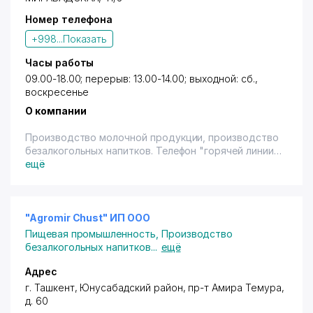
Номер телефона
+998...
Показать
Часы работы
09.00-18.00; перерыв: 13.00-14.00; выходной: сб.,
воскресенье
О компании
Производство молочной продукции, производство
безалкогольных напитков. Телефон "горячей линии"
- 120-55-99. Имеется терминал.
ещё
"Agromir Chust" ИП ООО
Пищевая промышленность
,
Производство
безалкогольных напитков
...
ещё
Адрес
г. Ташкент
,
Юнусабадский район
,
пр-т Амира Темура
,
д. 60