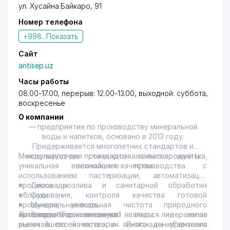
ул. Хусайна Байкаро
, 91
Номер телефона
+998...
Показать
Сайт
antisep.uz
Часы работы
08.00-17.00, перерыв: 12.00-13.00, выходной: суббота,
воскресенье
О компании
— предприятие по производству минеральной
воды и напитков, основано в 2013 году.
Придерживается многолетних стандартов и
Международные стандарты качества напитка,
использует для производства только продукты
уникальная технология производства с
высочайшего качества.
использованием пастеризации, автоматизации
процесса розлива и санитарной обработки
• Лимонады
оборудования, контроля качества готовой
• Соки
продукции, уникальная чистота природного
• Минеральная вода
артезианского источника воды — залог
• Энергетические напитки
Лимонады "Гармония вкуса" являются лидерами на
высочайшего качества и явного конкурентного
рынке в своей категории. Лимонады «Гармония