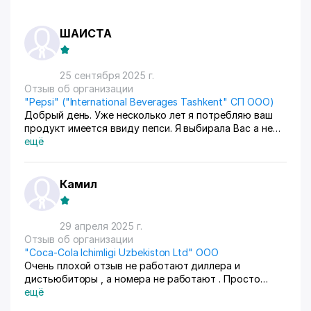
ШАИСТА
25 сентября 2025 г.
Отзыв об организации
"Pepsi" ("International Beverages Tashkent" СП ООО)
Добрый день. Уже несколько лет я потребляю ваш
продукт имеется ввиду пепси. Я выбирала Вас а не
Кока колу. Но в последнее время то что я
ещё
приобретаю через сети маркета Корзинка не
удовлетворяет. Что случилось с продуктом. Цвет не
тёмный. вкус как будь-то помешали газировку с
Камил
колой. Прошу проверить продукт и ответить мне как
потребителю
29 апреля 2025 г.
Отзыв об организации
"Coca-Cola Ichimligi Uzbekiston Ltd" ООО
Очень плохой отзыв не работают диллера и
дистьюбиторы , а номера не работают . Просто
ожирели грубо говоря , жаль очень жаль ! Дайте
ещё
контакты с кем можно поговотрить о