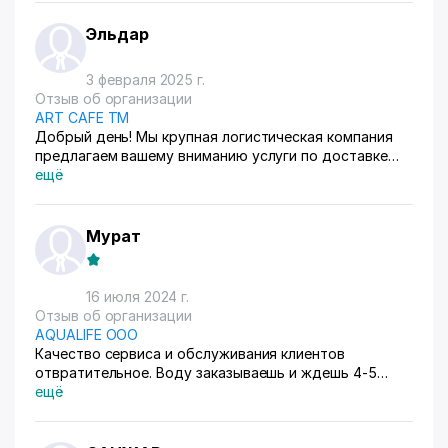
сотрудничестве
Эльдар
3 февраля 2025 г.
Отзыв об организации
ART CAFE ТМ
Добрый день! Мы крупная логистическая компания
предлагаем вашему вниманию услуги по доставке
кофе в Ташкент. Если вы укажите ежемесячный объем
ещё
необходимого вам для переработки кофе, а так же
стоимость, которая вам сейчас обходится на
условиях DAP Ташкент, мы могли бы предложить вам
Мурат
условия, которые смогут вас заинтересовать.
16 июля 2024 г.
Отзыв об организации
AQUALIFE ООО
Качество сервиса и обслуживания клиентов
отвратительное. Воду заказываешь и ждешь 4-5
дней пока ее доставят. Нет должного уровня
ещё
отношения к клиенту.