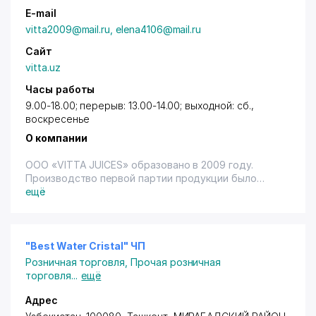
E-mail
vitta2009@mail.ru, elena4106@mail.ru
Сайт
vitta.uz
Часы работы
9.00-18.00; перерыв: 13.00-14.00; выходной: сб.,
воскресенье
О компании
ООО «VITTA JUICES» образовано в 2009 году.
Производство первой партии продукции было
осуществлено в январе 2010 года.
ещё
У руля компании находятся
высококвалифицированные специалисты, имеющие
колоссальный опыт в сфере производства
фруктовых соков и нектаров.
"Best Water Cristal" ЧП
Розничная торговля
,
Прочая розничная
Непосредственно производство наших соков
торговля
...
ещё
осуществляется на оборудовании высокой
точности. Даже небольшое отклонение от
Адрес
стандартов состава купажа влечет за собой