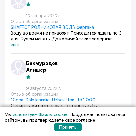
менеджар и диллер этой компании не умеют совсем
норм общаться грубые не воспитанные!! мягко
говоря позор компании ! Не советую ни кому !!!!
13 января 2023 г.
Отзыв об организации
SHAFFOF РОДНИКОВАЯ ВОДА Фергана
Воду во время не привозят. Приходится ждать по 3
дня. Будем менять. Даже зимой такие задержки
ещё
Бекмуродов
Алишер
9 августа 2022 г.
Отзыв об организации
"Coca-Cola Ichimligi Uzbekiston Ltd" ООО
С клиентами разговаривают сквозь зубы
ещё
Мы
используем Файлы cookie,
Продолжая пользоваться
сайтом, вы подтверждаете свое согласие
Принять
Юрий