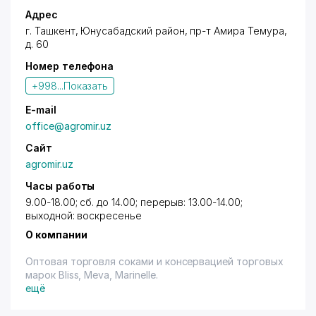
Адрес
г. Ташкент
,
Юнусабадский район
,
пр-т Амира Темура
,
д. 60
Номер телефона
+998...
Показать
E-mail
office@agromir.uz
Сайт
agromir.uz
Часы работы
9.00-18.00; сб. до 14.00; перерыв: 13.00-14.00;
выходной: воскресенье
О компании
Оптовая торговля соками и консервацией торговых
марок Bliss, Meva, Marinelle.
ещё