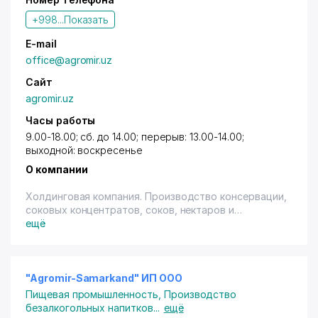
+998...
Показать
E-mail
office@agromir.uz
Сайт
agromir.uz
Часы работы
9.00-18.00; сб. до 14.00; перерыв: 13.00-14.00;
выходной: воскресенье
О компании
Холдинговая компания. Производство консервации,
соковых концентратов, соков, нектаров и
винодельческой продукции.
ещё
"Agromir-Samarkand" ИП ООО
Пищевая промышленность
,
Производство
безалкогольных напитков
...
ещё