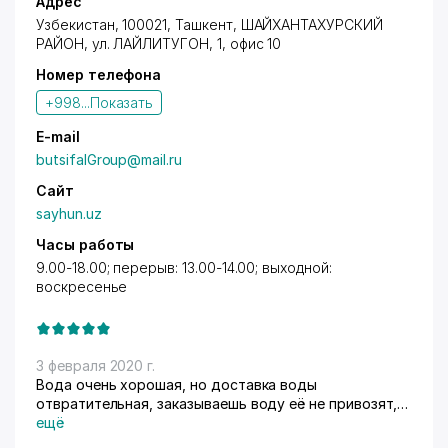
Адрес
Узбекистан, 100021,
Ташкент
,
ШАЙХАНТАХУРСКИЙ
РАЙОН
, ул. ЛАЙЛИТУГОН, 1, офис 10
Номер телефона
+998...
Показать
E-mail
butsifalGroup@mail.ru
Сайт
sayhun.uz
Часы работы
9.00-18.00; перерыв: 13.00-14.00; выходной:
воскресенье
3 февраля 2020 г.
Вода очень хорошая, но доставка воды
отвратительная, заказываешь воду её не привозят,
за заказом не приходят в магазин. Короче услуга
ещё
желает лучшего....