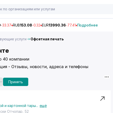
9
-33.37
RUB
153.08
-0.32
EUR
13990.36
-77.41
Подробнее
вующие услуги
Офсетная печать
нте
но 40 компании
ция - Отзывы, новости, адреса и телефоны
Принять
й и картонной тары
...
ещё
Эски Отчопар, 52