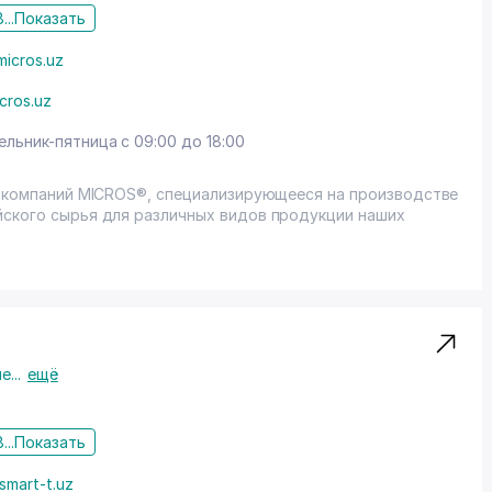
...
Показать
micros.uz
icros.uz
льник-пятница с 09:00 до 18:00
пы компаний MICROS®, специализирующееся на производстве
йского сырья для различных видов продукции наших
ие
...
ещё
...
Показать
smart-t.uz