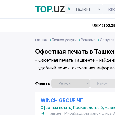
USD
12102.3
Бизнес услуги
Реклама
Сопутст
Главная
Офсетная печать в Ташке
- Офсетная печать Ташкенте - найде
- удобный поиск, актуальная информа
Фильтр:
WINCH GROUP ЧП
Офсетная печать
,
Производство бумажно
г.Ташкент,
Мирабадский район
,улица 