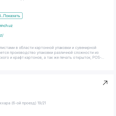
...
Показать
inch.uz
z/
алистами в области картонной упаковки и сувенирной
ется производство упаковки различной сложности из
кого и крафт картонов, а так же печать открыток, POS-
афической продукции.
аххара (6-ой проезд) 19/21