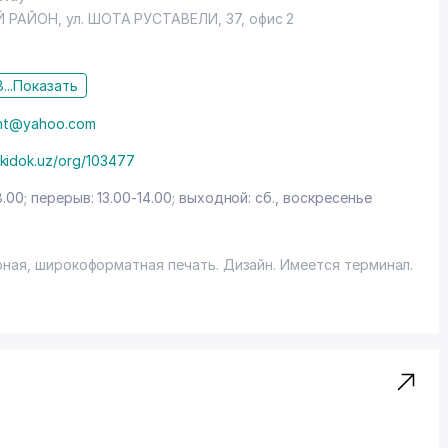
сионального уровня и выгодно отличиться на фоне
Й РАЙОН
, ул. ШОТА РУСТАВЕЛИ, 37, офис 2
...
Показать
int@yahoo.com
kidok.uz/org/103477
8.00; перерыв: 13.00-14.00; выходной: сб., воскресенье
рная, широкоформатная печать. Дизайн. Имеется терминал.
м "Город Скидок" предоставляются скидки 10% (терм.,
нирную продукцию; 5% (терм., нал., переч.) - на цифровую