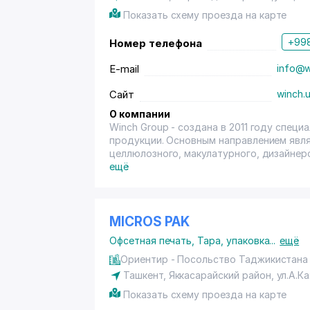
Показать схему проезда на карте
+998
Номер телефона
E-mail
info@w
Сайт
winch.u
О компании
Winch Group - создана в 2011 году специ
продукции. Основным направлением явля
целлюлозного, макулатурного, дизайнерс
материалов, рекламной и другой полигр
ещё
MICROS PAK
Офсетная печать
,
Тара, упаковка
...
ещё
Ориентир - Посольство Таджикистана
Ташкент,
Яккасарайский район
, ул.А.К
Показать схему проезда на карте