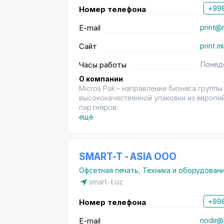
+998
Номер телефона
E-mail
print@
Сайт
print.m
Часы работы
Понеде
О компании
Micros Pak – направление бизнеса груп
высококачественной упаковки из европе
партнёров.
ещё
SMART-T - ASIA OOO
Офсетная печать
,
Техника и оборудован
smart-t.uz
+998
Номер телефона
E-mail
nodir@