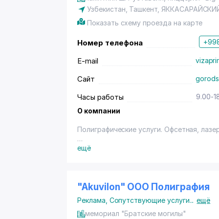
репутацию компании высочайшего профес
Узбекистан,
Ташкент
,
ЯККАСАРАЙСКИ
конкурентов.
Показать схему проезда на карте
+998
Номер телефона
E-mail
vizapr
Сайт
gorods
Часы работы
9.00-1
О компании
Полиграфические услуги. Офсетная, лазе
Владельцам дисконтных карт с логотипо
ещё
нал., переч.) - на офсетную печать, суве
печать.
"Akuvilon" OOO Полиграфия
Реклама
,
Сопутствующие услуги
...
ещё
мемориал "Братские могилы"