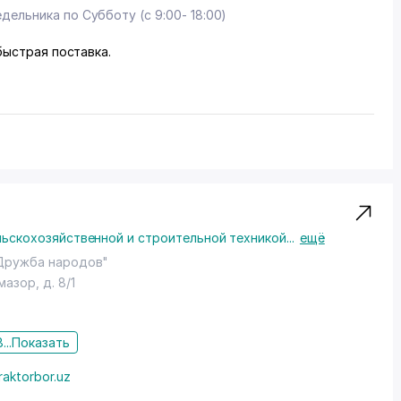
дельника по Субботу (с 9:00- 18:00)
быстрая поставка.
льскохозяйственной и строительной техникой
...
ещё
"Дружба народов"
лмазор
, д. 8/1
...
Показать
raktorbor.uz