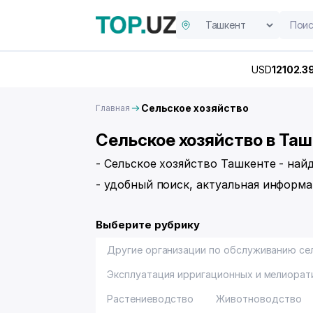
USD
12102.3
Сельское хозяйство
Главная
Сельское хозяйство в Та
- Сельское хозяйство Ташкенте - най
- удобный поиск, актуальная информа
Выберите рубрику
Другие организации по обслуживанию се
Эксплуатация ирригационных и мелиорат
Растениеводство
Животноводство