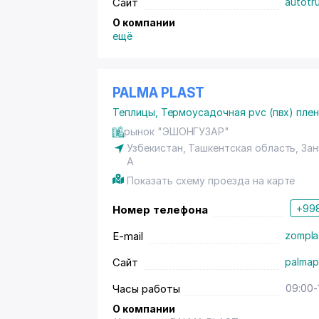
Сайт
autotr
О компании
ещё
PALMA PLAST
Теплицы
,
Термоусадочная pvc (пвх) пле
рынок "ЭШОНГУЗАР"
Узбекистан, Ташкентская область, Зан
А
Показать схему проезда на карте
+998
Номер телефона
E-mail
zompla
Сайт
palmap
Часы работы
09:00-
О компании