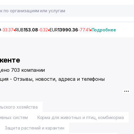
9
-33.37
RUB
153.08
-0.32
EUR
13990.36
-77.41
Подробнее
шкенте
дено 703 компании
ция - Отзывы, новости, адреса и телефоны
льского хозяйства
ивных систем
Корма для животных и птиц, комбикорма
Защита растений и карантин