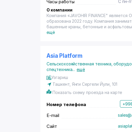
Часы работы
С пн-п
О компании
Компания «JAVOHIR FINANCE" является Обществом с Ограниченной Ответственностью. Компания
образована 2022 году. Компания занима
башенные краны, бетонные и асфальтовы
Миссия компании заключается в максим
ещё
предоставления самого широкого ассорт
Asia Platform
Сельскохозяйственная техника, оборудо
спецтехника
...
ещё
Узгариш
Ташкент, Янги Сергели Йули, 101
Показать схему проезда на карте
+998
Номер телефона
E-mail
sales@
Сайт
asiapla