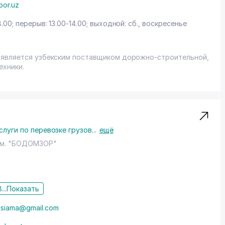
bor.uz
8.00; перерыв: 13.00-14.00; выходной: сб., воскресенье
 является узбекским поставщиком дорожно-строительной,
ехники.
слуги по перевозке грузов
...
ещё
м. "БОДОМЗОР"
...
Показать
asiama@gmail.com