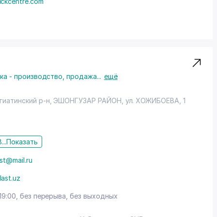
uckcentre.com
нка - производство, продажа
...
ещё
гиатинский р-н,
ЭШОНГУЗАР РАЙОН
,
ул. ХОЖИБОЕВА
, 1
...
Показать
st@mail.ru
last.uz
19:00, без перерыва, без выходных