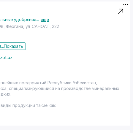
льные удобрения
...
ещё
08,
Фергана
,
ул. САНОАТ
, 222
...
Показать
zot.uz
z
упнейших предприятий Республики Узбекистан,
кса, специализирующийся на производстве минеральных
идких.
виды продукции такие как: