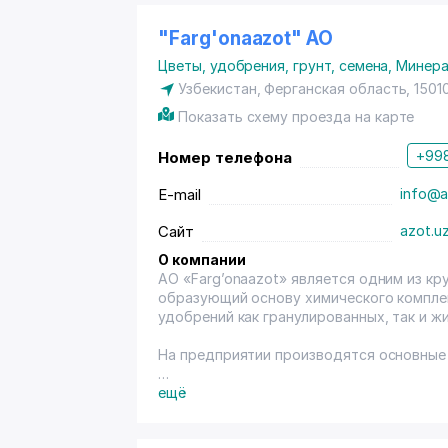
"Farg'onaazot" АО
Цветы, удобрения, грунт, семена
,
Минера
Узбекистан, Ферганская область, 1501
Показать схему проезда на карте
+998
Номер телефона
E-mail
info@a
Сайт
azot.u
О компании
АО «Farg’onaazot» является одним из кр
образующий основу химического компле
удобрений как гранулированных, так и ж
На предприятии производятся основные 
1. Карбамид
ещё
2. Аммиачная селитра
3. Аммиак безводный сжиженный