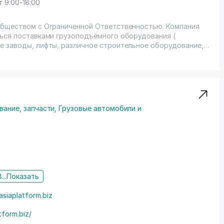
т 9:00-18:00
ться поставками грузоподъёмного оборудования (
е заводы, лифты, различное строительное оборудование,
альном удовлетворении потребностей клиента путем
имента техники..
вание, запчасти
,
Грузовые автомобили и
...
Показать
asiaplatform.biz
tform.biz/