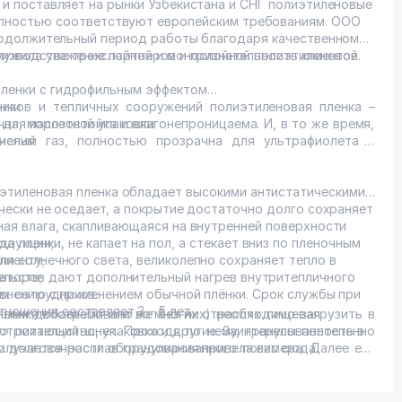
и поставляет на рынки Узбекистана и СНГ полиэтиленовые
полностью соответствуют европейским требованиям. ООО
продолжительный период работы благодаря качественному
оизводстве трехслойной и монослойной полиэтиленовой
лужила уважение партнеров и признательность клиентов.
ленки с гидрофильным эффектом
нки
иков и тепличных сооружений полиэтиленовая пленка –
для паллетной упаковки
на, морозостойка и влагонепроницаема. И, в то же время,
чения
ислый газ, полностью прозрачна для ультрафиолета и
этиленовая пленка обладает высокими антистатическими
чески не оседает, а покрытие достаточно долго сохраняет
ая влага, скапливающаяся на внутренней поверхности
одукции;
а пленки, не капает на пол, а стекает вниз по пленочным
лиенту;
я солнечного света, великолепно сохраняет тепло в
льств;
заторов дают дополнительный нагрев внутритепличного
х сотрудников.
авнению с применением обычной плёнки. Срок службы при
ношении составляет 3 – 5 лет.
ными добавками или же без них) необходимо загрузить в
ленки востребовано во многих отраслях: пищевая
т» питающий шнек. Проходя по нему, гранулы постепенно
строительство, упаковка и другие. Заинтересованность в
получается расплав гранулированного полимера. Далее его
и долговечности оборудования привела вас сюда.
систенции. Она подвергается процессу экструзии, или
ерез формовочную головку. Как результат – на выходе
 рукав).