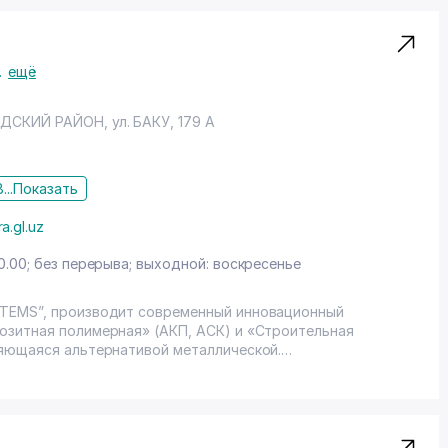
.
ещё
ДСКИЙ РАЙОН
,
ул. БАКУ
, 179 А
...
Показать
a.gl.uz
0.00; без перерыва; выходной: воскресенье
TEMS”, производит современный инновационный
озитная полимерная» (АКП, АСК) и «Строительная
яющаяся альтернативой металлической.
льных материалов появилось немало инновационных
дственная организация была основана в первом квартале
зводственным предприятием по производству композитных
Узбекистан.
сокотехнологичные оборудования из России и используем