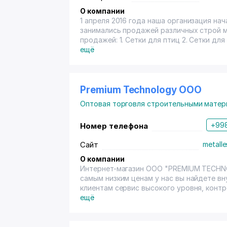
О компании
1 апреля 2016 года наша организация начала свою деяте
занимались продажей различных строй 
продажей: 1. Сетки для птиц 2. Сетки для Евро забора 3. Дорожные сетк
Листовые сетки
ещё
Premium Technology OOO
Оптовая торговля строительными матер
+998
Номер телефона
Сайт
metalle
О компании
Интернет-магазин OOO "PREMIUM TECHN
самым низким ценам у нас вы найдете в
клиентам сервис высокого уровня, контр
ещё