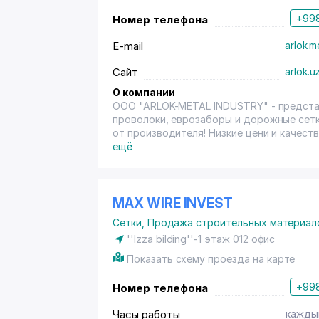
+998
Номер телефона
E-mail
arlok.m
Сайт
arlok.u
О компании
OOO "ARLOK-METAL INDUSTRY" - предста
проволоки, еврозаборы и дорожные сетки в больших объёмах. -Еврозабор -Евросетка -3Д панели
от производителя! Низкие цени и качест
металлоконструкции. Наши специалисты 
ещё
все ваши желании по конструкции и цвету
3,5 мм в цвете RAL 6005. Ограждение такого типа, не только выполняет защитную функцию, но и
декоративную. Прозрачное наполнение с
Так же возможно исполнение в коричнев
MAX WIRE INVEST
в ассортименте. более подробно вы мож
Сетки
,
Продажа строительных материал
''Izza bilding''-1 этаж 012 офис
Показать схему проезда на карте
+998
Номер телефона
Часы работы
каждый