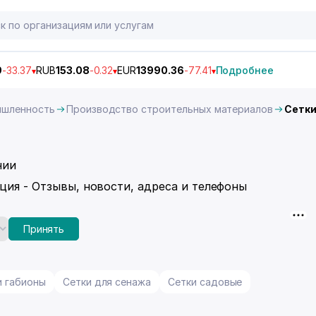
9
-33.37
RUB
153.08
-0.32
EUR
13990.36
-77.41
Подробнее
ышленность
Производство строительных материалов
Сетк
нии
ция - Отзывы, новости, адреса и телефоны
Принять
и габионы
Сетки для сенажа
Сетки садовые