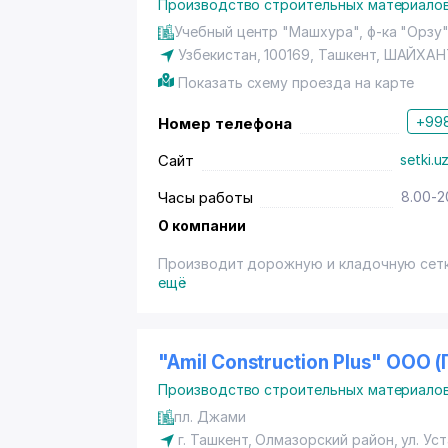
Производство строительных материало
Учебный центр "Машхура", ф-ка "Орзу
Узбекистан, 100169,
Ташкент
,
ШАЙХАН
Показать схему проезда на карте
+998
Номер телефона
Сайт
setki.u
Часы работы
8.00-2
О компании
Производит дорожную и кладочную сетку
ещё
"Amil Construction Plus" OOO 
Производство строительных материало
пл. Джами
г. Ташкент
,
Олмазорский район
,
ул. Ус