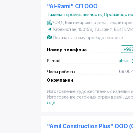
"Al-Rami" СП ООО
Тяжелая промышленность
,
Производств
РОВД Бектемирского р-на, территори
Узбекистан, 100158,
Ташкент
,
БЕКТЕМ
Показать схему проезда на карте
+998
Номер телефона
E-mail
al-rami
Часы работы
09.00-
О компании
Изготовление художественных изделий из
Изготовление сеточных ограждений, дор
ещё
"Amil Construction Plus" OOO 