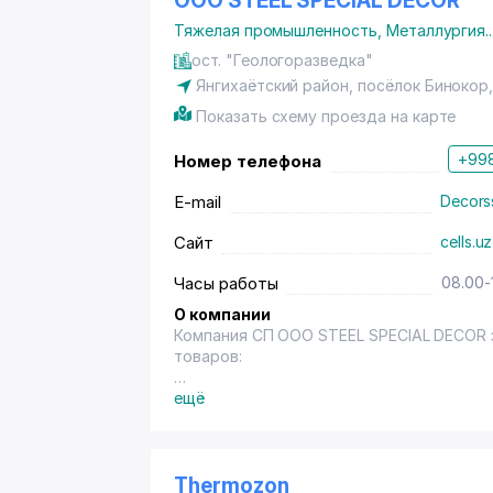
OOO STEEL SPECIAL DECOR
высококачественные сырьевые материалы
Тяжелая промышленность
,
Металлургия
..
Китай, соответствующие мировому стан
Нашими партнерами являются гиганты ст
ост. "Геологоразведка"
государственные унитарные предприяти
Янгихаётский район
, посёлок Бинокор
Ежегодно строится свыше 10,000 объект
Показать схему проезда на карте
сетки нашего производства!
+998
Номер телефона
UNIVERSAL FRP SYSTEMS – С нами надёжн
E-mail
Decors
Сайт
cells.uz
Часы работы
08.00-
О компании
Компания СП ООО STEEL SPECIAL DECOR 
товаров:
3D ограждение из оцинкованной проволо
ещё
низкоуглеродистой стали холоднотянута
Проволока из низкоуглеродистой стали 
оцинкованная стальная низкоуглеродист
Thermozon