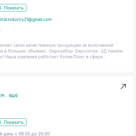
...
Показать
etal.industry21@gmail.com
z
вляет свою качественную продукцию из волочённой
во! Наша компания работает более 15лет в сфере
индивидуального подойдут к вашему заказу и исполнят
. Сварная секция 3D light, выполнена из прутка диаметром
екции, позволяет соорудить живую изгородь из цветов.
ом цвете. Другие размеры сетчатой панели присутствуют
ете узнать у менеджера.
ов
...
ещё
...
Показать
 день с 08.00 до 20.00