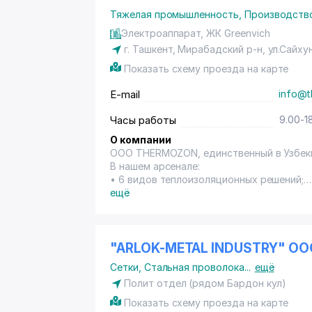
Ø5мм.
Тяжелая промышленность
,
Производств
Дорожная сетка из ВР-1 проволоки Ø4мм,
Электроаппарат, ЖК Greenvich
200х200мм.
г. Ташкент, Мирабадский р-н, ул.Сайхун
Показать схему проезда на карте
Сэндвич панель из базальтового волокна
панель из базальтового волокна Стеновой
E-mail
info@t
Год основания: 2014
Часы работы
9.00-1
Количество сотрудников:200 чел.
О компании
ООО THERMOZON, единственный в Узбеки
Основные клиенты: ООО"GOLD DRIED FR
В нашем арсенале:
"BINKET GROUP», OAO "ABU BUXORO QUR
• 6 видов теплоизоляционных решений;
• 4 вида облицовочных систем;
ещё
Потребляемые товары и услуги: металл 
• И весь спектр аксессуаров.
ООО THERMOZON современное предприят
Сертификаты качества:
продукцию с гарантией качества соотве
"ARLOK-METAL INDUSTRY" OO
ISO 9000/9001/9003/19011:2000
Сетки
,
Стальная проволока
...
ещё
Полит отдел (рядом Бардон кул)
Показать схему проезда на карте