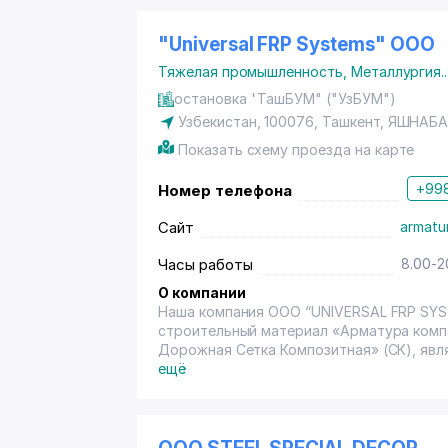
"Universal FRP Systems" ООО
Тяжелая промышленность
,
Металлургия
..
остановка "ТашБУМ" ("УзБУМ")
Узбекистан, 100076,
Ташкент
,
ЯШНАБА
Показать схему проезда на карте
+998
Номер телефона
Сайт
armatur
Часы работы
8.00-2
О компании
Наша компания OOO “UNIVERSAL FRP SYS
строительный материал «Арматура комп
Дорожная Сетка Композитная» (СК), явл
На сегодняшний день на рынке строите
ещё
технологий и материалов. Наша произво
2017 года и является лидирующим прои
строительных материалов в Республике 
Мы используем модернизированные и вы