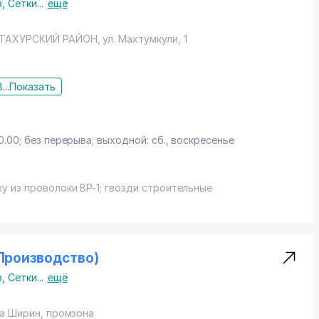
в
,
Сетки
...
ещё
"
ТАХУРСКИЙ РАЙОН
,
ул. Махтумкули
, 1
...
Показать
z
0.00; без перерыва; выходной: сб., воскресенье
 из проволоки ВР-1; гвозди строительные
(Производство)
в
,
Сетки
...
ещё
та Ширин
, промзона