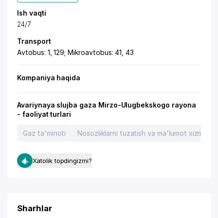
Ish vaqti
24/7
Transport
Avtobus: 1, 129; Mikroavtobus: 41, 43
Kompaniya haqida
Avariynaya slujba gaza Mirzo-Ulugbekskogo rayona
- faoliyat turlari
Gaz ta'minoti
Nosozliklarni tuzatish va ma'lumot xizmatlari
Xatolik topdingizmi?
Sharhlar