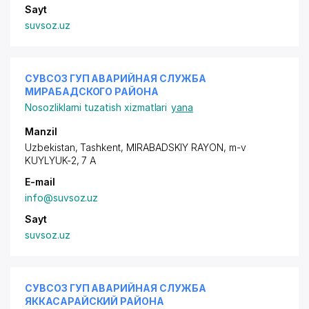
Sayt
suvsoz.uz
СУВСОЗ ГУП АВАРИЙНАЯ СЛУЖБА
МИРАБАДСКОГО РАЙОНА
Nosozliklarni tuzatish xizmatlari
yana
Manzil
Uzbekistan, Tashkent,
MIRABADSKIY RAYON
, m-v
KUYLYUK-2, 7 A
E-mail
info@suvsoz.uz
Sayt
suvsoz.uz
СУВСОЗ ГУП АВАРИЙНАЯ СЛУЖБА
ЯККАСАРАЙСКИЙ РАЙОНА