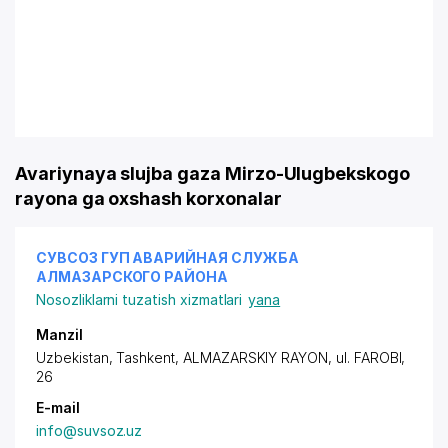
Avariynaya slujba gaza Mirzo-Ulugbekskogo
rayona ga oxshash korxonalar
СУВСОЗ ГУП АВАРИЙНАЯ СЛУЖБА
АЛМАЗАРСКОГО РАЙОНА
Nosozliklarni tuzatish xizmatlari
yana
Manzil
Uzbekistan, Tashkent,
ALMAZARSKIY RAYON
,
ul. FAROBI
,
26
E-mail
info@suvsoz.uz