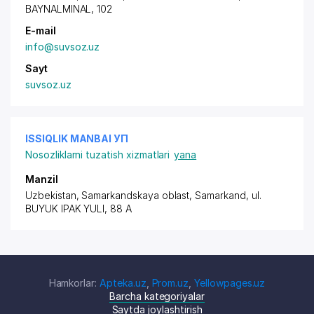
BAYNALMINAL, 102
E-mail
info@suvsoz.uz
Sayt
suvsoz.uz
ISSIQLIK MANBAI УП
Nosozliklarni tuzatish xizmatlari
yana
Manzil
Uzbekistan, Samarkandskaya oblast, Samarkand,
ul.
BUYUK IPAK YULI
, 88 A
Hamkorlar:
Apteka.uz
,
Prom.uz
,
Yellowpages.uz
Barcha kategoriyalar
Saytda joylashtirish