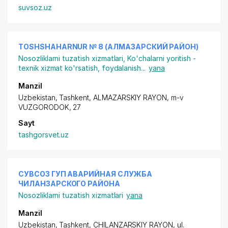
suvsoz.uz
TOSHSHAHARNUR № 8 (АЛМАЗАРСКИЙ РАЙОН)
Nosozliklarni tuzatish xizmatlari
,
Ko'chalarni yoritish -
texnik xizmat ko'rsatish, foydalanish
...
yana
Manzil
Uzbekistan, Tashkent,
ALMAZARSKIY RAYON
,
m-v
VUZGORODOK
, 27
Sayt
tashgorsvet.uz
СУВСОЗ ГУП АВАРИЙНАЯ СЛУЖБА
ЧИЛАНЗАРСКОГО РАЙОНА
Nosozliklarni tuzatish xizmatlari
yana
Manzil
Uzbekistan, Tashkent,
CHILANZARSKIY RAYON
, ul.