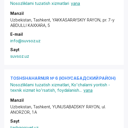
Nosozliklarni tuzatish xizmatlari
yana
Manzil
Uzbekistan, Tashkent,
YAKKASARAYSKIY RAYON
,
pr. 7-y
ABDULLI KAXXARA
, 5
E-mail
info@suvsoz.uz
Sayt
suvsoz.uz
TOSHSHAHARNUR № 6 (ЮНУСАБАДСКИЙ РАЙОН)
Nosozliklarni tuzatish xizmatlari
,
Ko'chalarni yoritish -
texnik xizmat ko'rsatish, foydalanish
...
yana
Manzil
Uzbekistan, Tashkent,
YUNUSABADSKIY RAYON
,
ul.
ANORZOR
, 1 A
Sayt
tashgorsvet.uz