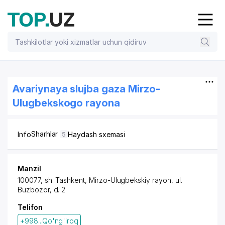
Avariynaya slujba gaza Mirzo-
Ulugbekskogo rayona
Sharhlar
Info
Haydash sxemasi
5
Manzil
100077, sh. Tashkent,
Mirzo-Ulugbekskiy rayon
,
ul.
Buzbozor
, d. 2
Telifon
+998...Qo'ng'iroq