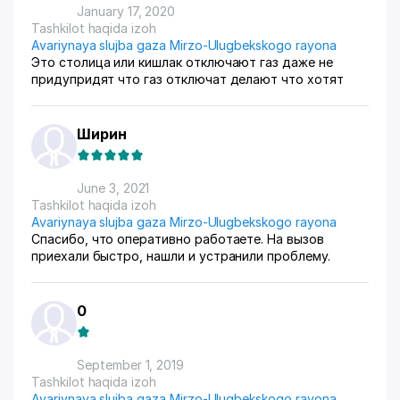
January 17, 2020
Tashkilot haqida izoh
Avariynaya slujba gaza Mirzo-Ulugbekskogo rayona
Это столица или кишлак отключают газ даже не
придупридят что газ отключат делают что хотят
Ширин
June 3, 2021
Tashkilot haqida izoh
Avariynaya slujba gaza Mirzo-Ulugbekskogo rayona
Спасибо, что оперативно работаете. На вызов
приехали быстро, нашли и устранили проблему.
0
September 1, 2019
Tashkilot haqida izoh
Avariynaya slujba gaza Mirzo-Ulugbekskogo rayona